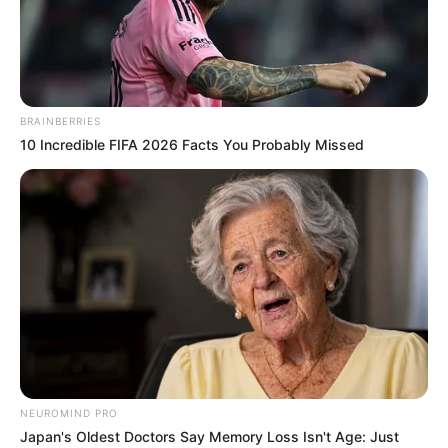
PRONOSTIC QUINTÉ PRIX LE PARISIEN 18-
10-2025
BRAINBERRIES
10 Incredible FIFA 2026 Facts You Probably Missed
Pronostic et presse PMU du Tiercé Quinté
du jour pour le PRIX LE PARISIEN (PRIX DU
PRINCE D’ECOUEN) ce 18 Octobre 2025
NEUROMIND PRO
Japan's Oldest Doctors Say Memory Loss Isn't Age: Just