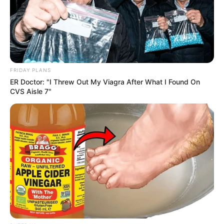
FRIDAY PLANS
ER Doctor: "I Threw Out My Viagra After What I Found On
CVS Aisle 7"