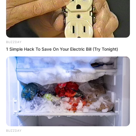
BUZZDAY
1 Simple Hack To Save On Your Electric Bill (Try Tonight)
BUZZDAY