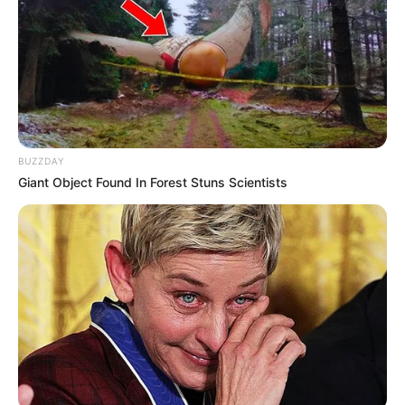
Un engagement délicat mais une forme
sûre pour INSTAR DE REVE (8)
Présenté par le duo George-Zetterholm,
INSTAR DE REVE
(8)
revient sur les haies après plusieurs sorties correctes
BUZZDAY
en steeple. Il vient notamment de bien finir dans un
Giant Object Found In Forest Stuns Scientists
handicap sur cette même piste, preuve de sa condition
physique retrouvée. Toutefois, son entraîneur reconnaît
que le cheval n’est pas idéalement placé au poids pour ce
type d’épreuve. Malgré cela, sa forme actuelle et sa
connaissance d’Auteuil peuvent lui permettre de
surprendre à belle cote. Son entourage ne manque pas
d’ambition, même s’il faudra un parcours favorable pour
espérer une place. En résumé, sa marge de manœuvre
reste limitée, mais sa régularité et son sérieux en font un
outsider à ne pas négliger. Dans un terrain souple, il