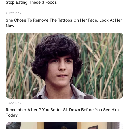
Stop Eating These 3 Foods
BUZZ DAY
She Chose To Remove The Tattoos On Her Face. Look At Her
Now
BUZZ DAY
Remember Albert? You Better Sit Down Before You See Him
Today
PRONOSTIC QUINTÉ dans la réunion n°1 sur l’hippodrome