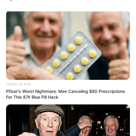
Si l’hippodrome d’Auteuil m’était conté ?
FRIDAY PLANS
Pfizer's Worst Nightmare: Men Canceling $80 Prescriptions
For This 87¢ Blue Pill Hack