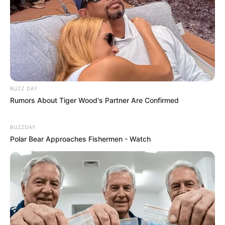
conclure dans la combinaison gagnante du jour.
BUZZ DAY
Rumors About Tiger Wood's Partner Are Confirmed
BUZZDAY
Polar Bear Approaches Fishermen - Watch