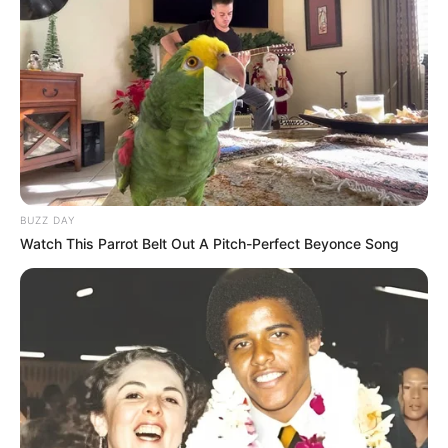
d’AUTEUIL – PRIX LE PARISIEN (PRIX DU PRINCE D’ECOUEN).
Course d’obstacles (Haies), pour un parcours de 3900
mètres.
Le Quinté du jour ce sont 14 Partants au départ de ce
Tiercé Quinté.
ook pour voir les Astro Chinois Gagnants des jours précédents.***
BUZZ DAY
Watch This Parrot Belt Out A Pitch-Perfect Beyonce Song
PRONOSTIC QUINTÉ PRIX LE PARISIEN (PRIX
DU PRINCE D’ECOUEN) et la Base Prono,
Bruit d’écurie et coup de Poker
Notre super base prono qui sera peut-être pour la plupart
des turfistes l’incontournable base fiable de ce quinté du
jour, suivi par notre coup de poker qui peut venir pimenter
les rapports et enfin le bruit de piste qui pourra comme le