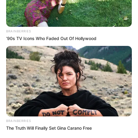
Le Bruit d’écurie:
3 FACE TIME
Analyse et Pronostics Quinté+ du PRIX
KERJACQUES ce 5 Avril à Vincennes
BRAINBERRIES
’90s TV Icons Who Faded Out Of Hollywood
Analyse Quinté+ du 5 avril à Vincennes : Focus sur Joumba
de Guez, Hooker Berry et Face Time
Le Prix Kerjacques s’annonce palpitant ce samedi à
Vincennes. Cette course de Groupe II réunit certains des
meilleurs trotteurs du moment. Parmi eux, trois
concurrents retiennent particulièrement notre attention :
Joumba de Guez (7), Hooker Berry (12) et Face Time (3).
Analysons leur potentiel face à une opposition relevée.
Analyse de la Base PMU du Quinté du jour
BRAINBERRIES
The Truth Will Finally Set Gina Carano Free
Joumba de Guez (7) : La référence actuelle