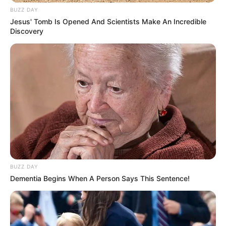
BUZZ DAY
Jesus' Tomb Is Opened And Scientists Make An Incredible
Discovery
BUZZ DAY
Dementia Begins When A Person Says This Sentence!