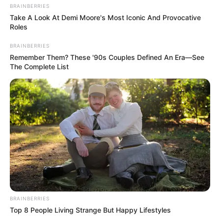
Prix de Belgique. Après avoir repris de la fraîcheur, il peut
BRAINBERRIES
retrouver son meilleur niveau. Son aptitude à finir fort peut
Take A Look At Demi Moore's Most Iconic And Provocative
faire la différence, notamment si la course est rythmée.
Roles
BRAINBERRIES
L’analyse du Bruit d’écurie du Quinté
Remember Them? These '90s Couples Defined An Era—See
The Complete List
Face Time (3) : Une place en embuscade
Face Time monte en puissance après une longue absence
en 2024. Sa récente troisième place dans le Prix du Bois de
Vincennes (Gr.3), derrière Inexess Bleu et Gaspar d’Angis,
prouve qu’il est sur la bonne voie. Bien que barré pour la
victoire, il a les moyens d’accrocher un accessit, surtout
avec un bon parcours.
Résumé des conseils et de l’Analyse base
Quinté:
BRAINBERRIES
Top 8 People Living Strange But Happy Lifestyles