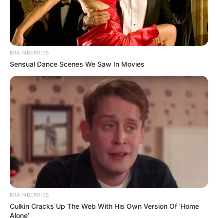
BRAINBERRIES
Sensual Dance Scenes We Saw In Movies
BRAINBERRIES
Culkin Cracks Up The Web With His Own Version Of ‘Home
Alone’