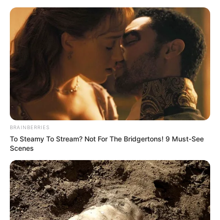
Aller
au
AU PETIT PARIEUR
contenu
Pronostic Gratuit du Tiercé Quinté PMU du jour
Menu
BRAINBERRIES
To Steamy To Stream? Not For The Bridgertons! 9 Must-See
Scenes