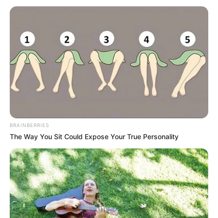
PRONOSTIC QUINTE du jour dans la réunion n°1 sur
l’hippodrome de VINCENNES – PRIX KERJACQUES.
Course de Trot attelé, pour un parcours de 2700 mètres.
Le Quinté du jour ce sont 13 Partants au départ de ce
Tiercé Quinté.
 voir les Astro Gagnants des jours précédents.****
BRAINBERRIES
The Way You Sit Could Expose Your True Personality
PRONOSTIC QUINTE de la Base Prono, Bruit
d’écurie et coup de Poker pour un couplé ou
2sur4 dans le PRIX KERJACQUES
Notre Base Quinté:
7 JOUMBA DE GUEZ
Notre Coup de Poker:
12 HOOKER BERRY