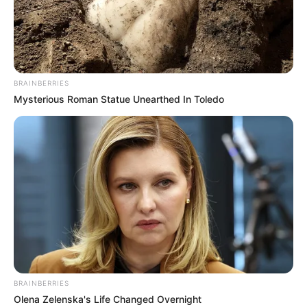
PRONOSTIC QUINTE PRIX KERJACQUES 05-
04-2025
BRAINBERRIES
Mysterious Roman Statue Unearthed In Toledo
PRONOSTIC QUINTE PMU et bruits d’écuries
du jour à VINCENNES dans le PRIX
KERJACQUES ce 5 Avril 2025
BRAINBERRIES
Olena Zelenska's Life Changed Overnight