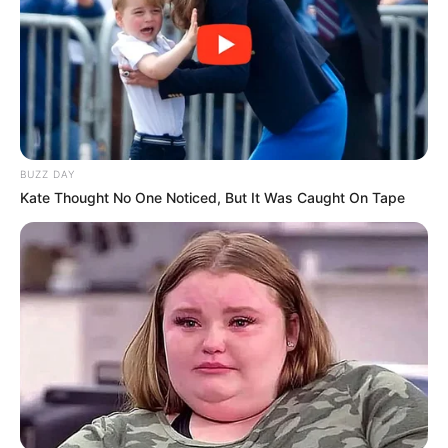
BUZZ DAY
Kate Thought No One Noticed, But It Was Caught On Tape