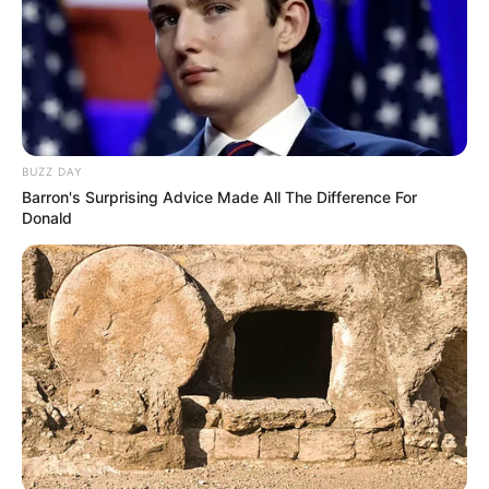
BUZZ DAY
Barron's Surprising Advice Made All The Difference For
Donald