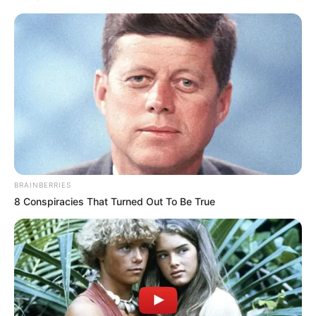
BRAINBERRIES
8 Conspiracies That Turned Out To Be True