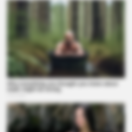
BUZZDAY
Embarrassing Prince William Moment Caught On Camera
(Watch)