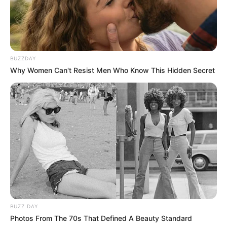
BUZZDAY
Why Women Can't Resist Men Who Know This Hidden Secret
BUZZ DAY
Photos From The 70s That Defined A Beauty Standard