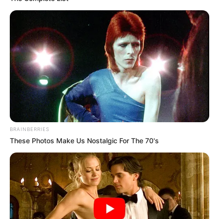
PRONOSTIC QUINTE PRIX KERJACQUES de la
meilleure presse PMU
Retrouvez tous les jours les
pronostics de la presse sur
BRAINBERRIES
These Photos Make Us Nostalgic For The 70's
cette page
.
Vincennes d’autrefois