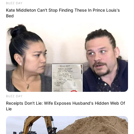
BUZZ DAY
Kate Middleton Can't Stop Finding These In Prince Louis's
Retrouvez tous les jours les
pronostics de la presse sur
Bed
cette page
.
Vincennes les courses du PMU d’antan
BUZZ DAY
Receipts Don't Lie: Wife Exposes Husband's Hidden Web Of
Lie