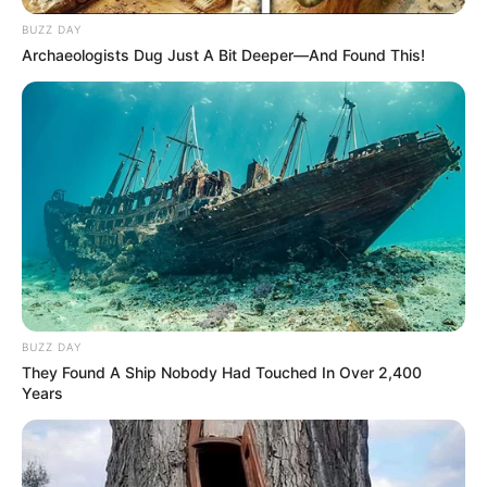
BUZZ DAY
Archaeologists Dug Just A Bit Deeper—And Found This!
BUZZ DAY
They Found A Ship Nobody Had Touched In Over 2,400
Years