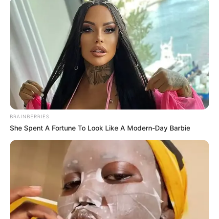
PRONOSTIC QUINTÉ PRESSE PMU et bruits
d’écuries du jour à VINCENNES dans le PRIX
JEAN CABROL – 21 Mars 2026
PRONOSTIC QUINTÉ du jour dans la réunion n°1 sur
l’hippodrome de VINCENNES – PRIX JEAN CABROL.
Course de Trot attelé, pour un parcours de 2700 mètres.
BRAINBERRIES
Le Quinté du jour ce sont 14 Partants au départ de ce
She Spent A Fortune To Look Like A Modern-Day Barbie
Tiercé Quinté.
 Facebook pour voir les Astro Gagnants des jours précédents.**
PRONOSTIC QUINTÉ de la Base Prono, Bruit
d’écurie et coup de Poker pour un couplé ou
2sur4 dans le PRIX JEAN CABROL