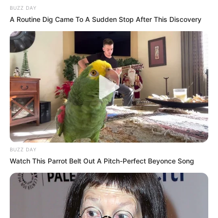
délicat, possède suffisamment de qualité pour intégrer la
BUZZ DAY
bonne combinaison.
A Routine Dig Came To A Sudden Stop After This Discovery
Ainsi, dans une épreuve homogène, ces trois profils offrent
une lecture claire : un favori solide, un placé potentiel et
un outsider spéculatif. Par conséquent, ils constituent une
base stratégique pour optimiser ses jeux au PMU.
…
Top Chevaux de la PRESSE PMU PLAY
BUZZ DAY
Watch This Parrot Belt Out A Pitch-Perfect Beyonce Song
Astro Quinté : découvrez le ou les signes les
plus chanceux du jour
Des Tiercés désordre mais des rapports inférieurs à 100