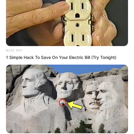
Une quarantaine de
pronostics de la meilleure presse du
PMU à consulter ici
!
Synthèse incontournable du Quinté du jour
en 5 chevaux proposée par Logic-Prono
BUZZ DAY
Nouveau!
Obtenez en quelques secondes le meilleur
1 Simple Hack To Save On Your Electric Bill (Try Tonight)
pronostic Quinté du jour. Grâce à cette nouvelle version de
LOGIC-PRONO, le simulateur automatique de pronostics
PMU. Véritable service en or offert aux parieurs, pour un
Turf 100% gratuit. Choisissez parmi les 38 pronostics de la
presse du jour et passez les à la « moulinette ».
Quelle est l’arrivée et qui est le cheval