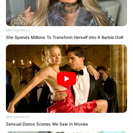
PRONOSTIC QUINTÉ PRIX JEAN CABROL
21-03-2026
BRAINBERRIES
She Spends Millions To Transform Herself Into A Barbie Doll!
BRAINBERRIES
Sensual Dance Scenes We Saw In Movies