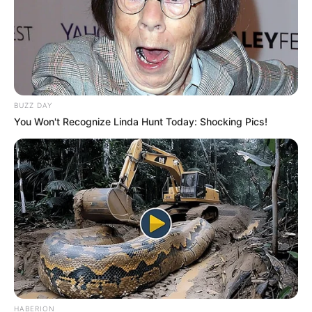
euros.
Découvrez le Cheval du jour
BUZZ DAY
You Won't Recognize Linda Hunt Today: Shocking Pics!
HABERION