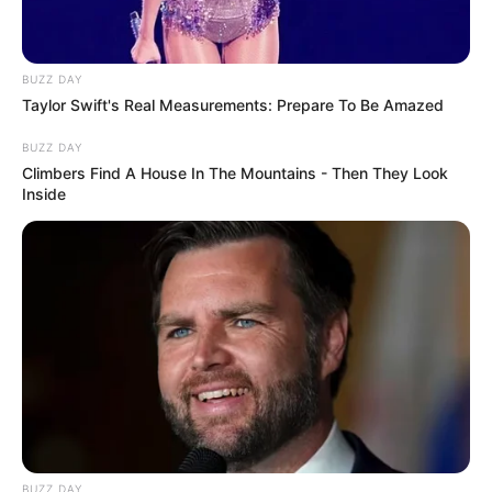
Navigation
←
PRONOSTIC QUINTÉ PRIX
PRONOSTIC QUINTÉ PRIX
des
DE PREUILLY 20-03-2026
LUTTEUR III 22-03-2026
→
BUZZ DAY
Taylor Swift's Real Measurements: Prepare To Be Amazed
articles
BUZZ DAY
Climbers Find A House In The Mountains - Then They Look
Inside
BUZZ DAY