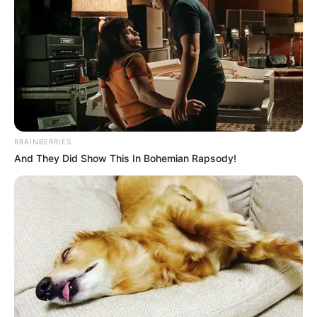
BRAINBERRIES
And They Did Show This In Bohemian Rapsody!