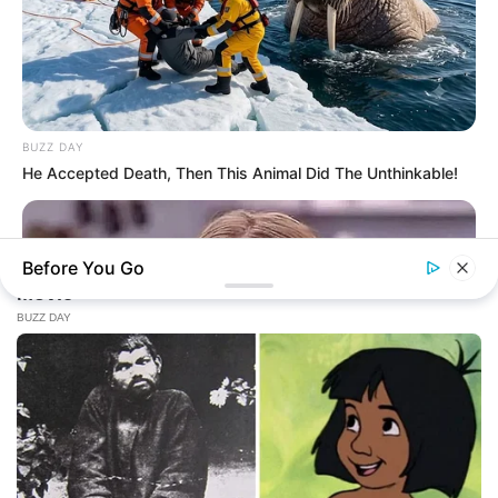
BUZZ DAY
He Accepted Death, Then This Animal Did The Unthinkable!
Before You Go
HABERION
Remember Honey Boo Boo? Better To Sit Down Before You