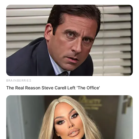
Aller
au
AU PETIT PARIEUR
contenu
Pronostic Gratuit du Tiercé Quinté PMU du jour
Menu
BRAINBERRIES
The Real Reason Steve Carell Left 'The Office'