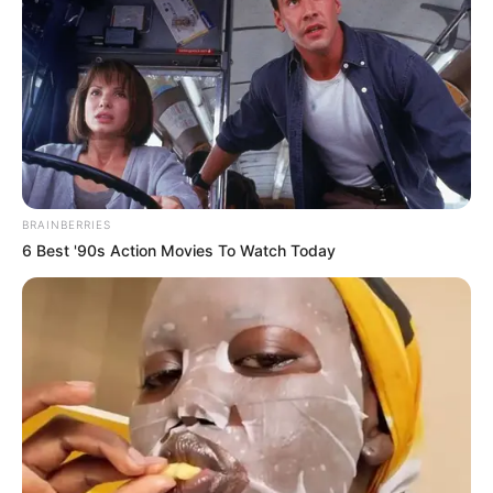
partie facile face aux chevaux du second poteau, il garde
de réelles ambitions. Son entraîneur Laurent Verva le dit
en pleine forme et bien dans sa tête. Plaqué cette fois, il
apprécie ce type de configuration. Sa régularité et son
envie de bien faire peuvent lui permettre d’accrocher une
place dans le Quinté+. Si le parcours se déroule comme
souhaité, il peut parfaitement créer la surprise. Sa
constance mérite une mention particulière.
BRAINBERRIES
6 Best '90s Action Movies To Watch Today