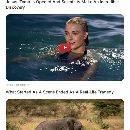
Jesus' Tomb Is Opened And Scientists Make An Incredible
Discovery
Synthèse incontournable du Quinté du jour
en 5 chevaux proposée par Logic-Prono
Nouveau!
Obtenez en quelques secondes le meilleur
pronostic Quinté du jour. Grâce à cette nouvelle version de
LOGIC-PRONO, le simulateur automatique de pronostics
PMU. Véritable service en or offert aux parieurs, pour un
Turf 100% gratuit. Choisissez parmi les 38 pronostics de la
presse du jour et passez les à la « moulinette ».
BRAINBERRIES
What Started As A Scene Ended As A Real-Life Tragedy
Quelle est l’arrivée et qui est le cheval
gagnant du PRIX HERA ?
13 – 10 – 9 – 11 – 8