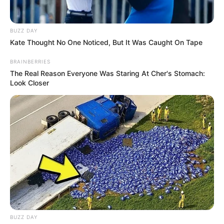
BUZZ DAY
Kate Thought No One Noticed, But It Was Caught On Tape
Conclusion – Trois profils à suivre dans ce
BRAINBERRIES
Quinté+
The Real Reason Everyone Was Staring At Cher's Stomach:
Look Closer
Ce Prix Héra s’annonce ouvert, mais
Ialto d’Hertals (12)
semble disposer d’une première chance logique. Sa
condition et son engagement en font un candidat
incontournable.
Hilton du Houlet (2)
, bien placé au
premier échelon, peut conserver une place avec un bon
parcours. Enfin,
Hollywood du Bois (10)
, pieds nus et bien
drivé, représente l’outsider séduisant de cette épreuve.
Ces trois trotteurs affichent chacun des arguments solides
et pourraient bien animer la course du Quinté de
Vincennes ce vendredi soir.
…
BUZZ DAY