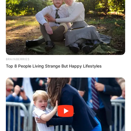
et fractions, prouvent qu’il peut rivaliser avec de bons
éléments. Il ne partira pas favori mais reste capable de
surprendre, surtout si la course est rythmée. En forme
avancée, il mérite d’être repris avec confiance.
BRAINBERRIES
Top 8 People Living Strange But Happy Lifestyles