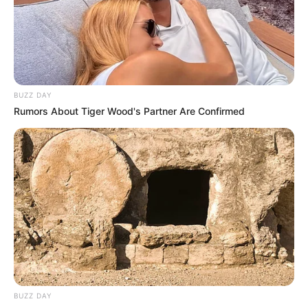
PMU à consulter ici
!
BUZZ DAY
Rumors About Tiger Wood's Partner Are Confirmed
BUZZ DAY