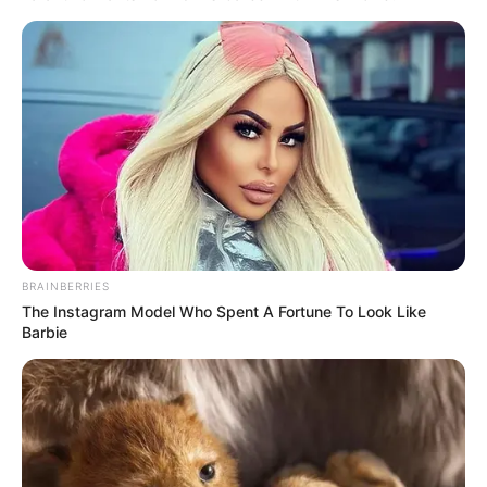
Course de Trot attelé, pour un parcours de 2850 mètres.
Le Quinté du jour ce sont 14 Partants au départ de ce
Tiercé Quinté.
oir les Astro Gagnants des jours précédents.****
PRONOSTIC QUINTÉ de la Base Prono, Bruit
d’écurie et coup de Poker pour un couplé ou
2sur4 dans le PRIX HERA
BRAINBERRIES
Notre Base Quinté:
12 IALTO D HERTALS
The Instagram Model Who Spent A Fortune To Look Like
Notre Coup de Poker:
2 HILTON DU HOULET
Barbie
Le Bruit d’écurie:
10 HOLLYWOOD DU BOIS
Quinté PRIX HERA à Vincennes : Un Quinté+
ouvert et passionnant sur la grande piste
de Vincennes