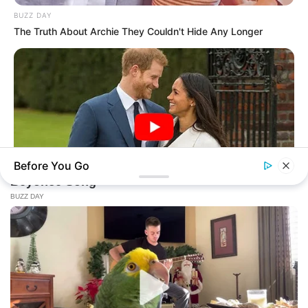
BUZZ DAY
The Truth About Archie They Couldn't Hide Any Longer
Before You Go
HERBEAUTY
See How Harry And Meghan's Royal Wedding Changed The
Royal Family Forever