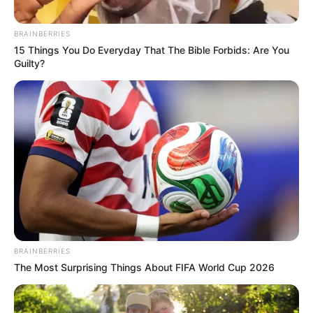
BRAINBERRIES
15 Things You Do Everyday That The Bible Forbids: Are You
Guilty?
Hollywood du Bois (10) à reprendre en
confiance
Après une rentrée discrète dans le GNT de Lisieux,
Hollywood du Bois (10)
revient sur la grande piste avec
des ambitions renouvelées. Ce hongre performant dans les
deux spécialités possède la tenue et la classe pour briller à
BRAINBERRIES
Vincennes. Déferré des quatre pieds et confié à Mathieu
The Most Surprising Things About FIFA World Cup 2026
Mottier, il retrouve des conditions qu’il affectionne. Son
entourage espère un net regain de forme. Ses
performances hivernales sur le parcours, conclues en 1’13’’