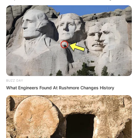
BUZZ DAY
What Engineers Found At Rushmore Changes History