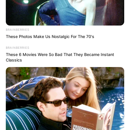
PRONOSTIC QUINTÉ PRIX HERA 10-10-2025
BRAINBERRIES
These Photos Make Us Nostalgic For The 70's
BRAINBERRIES
These 6 Movies Were So Bad That They Became Instant
Classics
PRONOSTIC QUINTÉ PRESSE PMU et bruits
d’écuries du jour à VINCENNES dans le PRIX
HERA 10 Octobre 2025