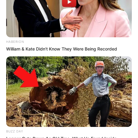
Vincennes d’autrefois
HABERION
William & Kate Didn't Know They Were Being Recorded
BUZZ DAY