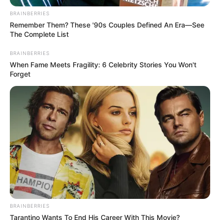
BRAINBERRIES
Remember Them? These '90s Couples Defined An Era—See
The Complete List
BRAINBERRIES
When Fame Meets Fragility: 6 Celebrity Stories You Won't
Forget
PRONOSTIC QUINTÉ du jour dans la réunion n°1 sur
BRAINBERRIES
l’hippodrome de VINCENNES – PRIX HERA.
Tarantino Wants To End His Career With This Movie?