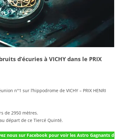
uits d’écuries à VICHY dans le PRIX
union n°1 sur l’hippodrome de VICHY – PRIX HENRI
rs de 2950 mètres.
 au départ de ce Tiercé Quinté.
ous sur Facebook pour voir les Astro Gagnants des jours précéd