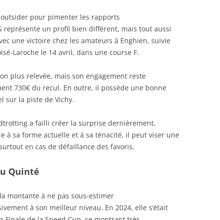
outsider pour pimenter les rapports
eprésente un profil bien différent, mais tout aussi
avec une victoire chez les amateurs à Enghien, suivie
isé-Laroche le 14 avril, dans une course F.
ition plus relevée, mais son engagement reste
ement 730€ du recul. En outre, il possède une bonne
l sur la piste de Vichy.
trotting a failli créer la surprise dernièrement,
 à sa forme actuelle et à sa ténacité, il peut viser une
urtout en cas de défaillance des favoris.
du Quinté
 la montante à ne pas sous-estimer
ivement à son meilleur niveau. En 2024, elle s’était
a Finale de la Speed Cup, se montrant très