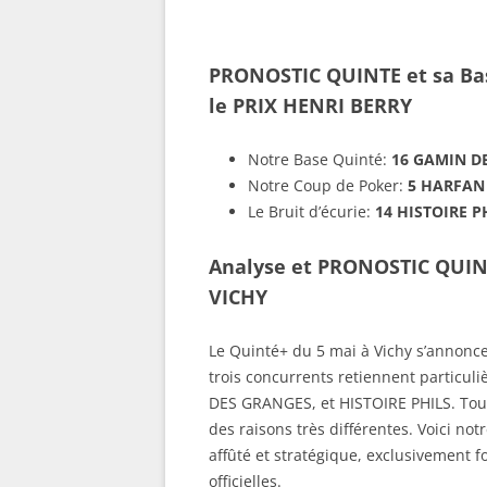
PRONOSTIC QUINTE et sa Bas
le PRIX HENRI BERRY
Notre Base Quinté:
16 GAMIN DE
Notre Coup de Poker:
5 HARFAN
Le Bruit d’écurie:
14 HISTOIRE P
Analyse et PRONOSTIC QUINT
VICHY
Le Quinté+ du 5 mai à Vichy s’annonce
trois concurrents retiennent particu
DES GRANGES, et HISTOIRE PHILS. Tous 
des raisons très différentes. Voici no
affûté et stratégique, exclusivement 
officielles.