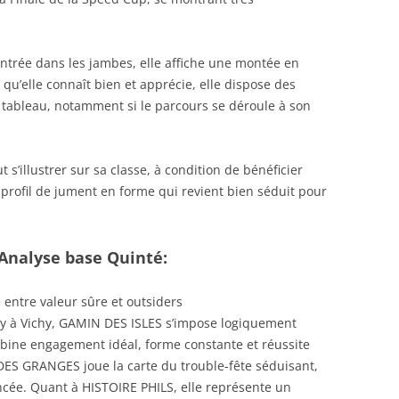
ntrée dans les jambes, elle affiche une montée en
e qu’elle connaît bien et apprécie, elle dispose des
 tableau, notamment si le parcours se déroule à son
t s’illustrer sur sa classe, à condition de bénéficier
profil de jument en forme qui revient bien séduit pour
’Analyse base Quinté:
entre valeur sûre et outsiders
rry à Vichy, GAMIN DES ISLES s’impose logiquement
bine engagement idéal, forme constante et réussite
 DES GRANGES joue la carte du trouble-fête séduisant,
ancée. Quant à HISTOIRE PHILS, elle représente un