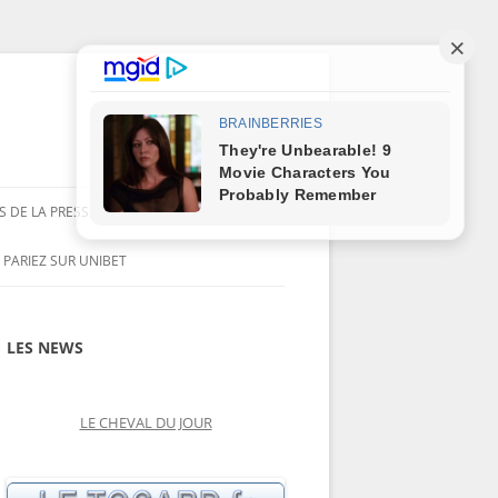
 DE LA PRESSE
PARIEZ SUR UNIBET
LES NEWS
LE CHEVAL DU JOUR