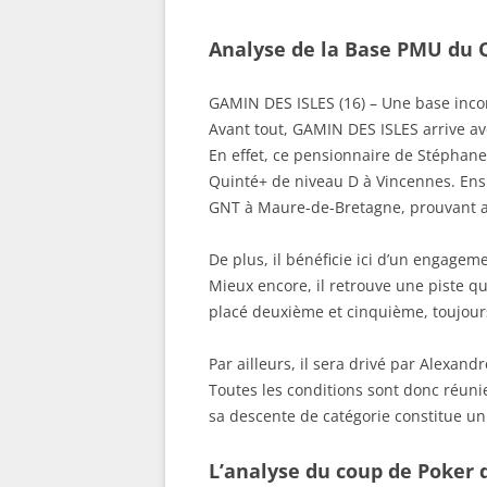
Analyse de la Base PMU du 
GAMIN DES ISLES (16) – Une base inc
Avant tout, GAMIN DES ISLES arrive av
En effet, ce pensionnaire de Stéphan
Quinté+ de niveau D à Vincennes. Ensu
GNT à Maure-de-Bretagne, prouvant ains
De plus, il bénéficie ici d’un engage
Mieux encore, il retrouve une piste qu’i
placé deuxième et cinquième, toujours
Par ailleurs, il sera drivé par Alexan
Toutes les conditions sont donc réuni
sa descente de catégorie constitue un 
L’analyse du coup de Poker 