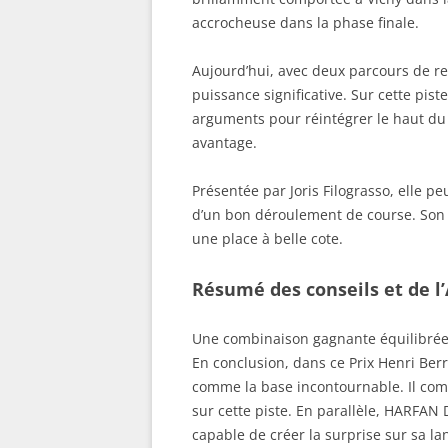
accrocheuse dans la phase finale.
Aujourd’hui, avec deux parcours de re
puissance significative. Sur cette pist
arguments pour réintégrer le haut du
avantage.
Présentée par Joris Filograsso, elle peu
d’un bon déroulement de course. Son 
une place à belle cote.
Résumé des conseils et de l
Une combinaison gagnante équilibrée 
En conclusion, dans ce Prix Henri Be
comme la base incontournable. Il com
sur cette piste. En parallèle, HARFAN
capable de créer la surprise sur sa l