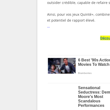
outsider crédible, capable de refaire 
Ainsi, pour vos jeux Quinté+, combiner 
et potentiel de rapport élevé.
…
Décou