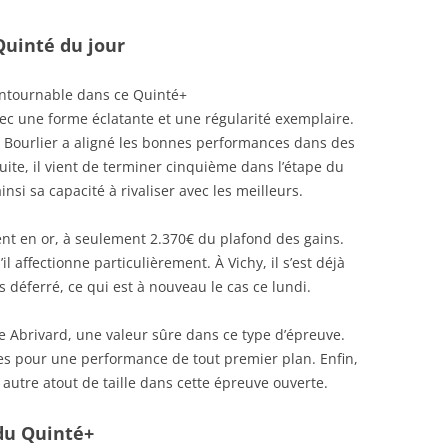
Quinté du jour
ontournable dans ce Quinté+
ec une forme éclatante et une régularité exemplaire.
e Bourlier a aligné les bonnes performances dans des
ite, il vient de terminer cinquième dans l’étape du
i sa capacité à rivaliser avec les meilleurs.
ment en or, à seulement 2.370€ du plafond des gains.
l affectionne particulièrement. À Vichy, il s’est déjà
 déferré, ce qui est à nouveau le cas ce lundi.
dre Abrivard, une valeur sûre dans ce type d’épreuve.
es pour une performance de tout premier plan. Enfin,
autre atout de taille dans cette épreuve ouverte.
du Quinté+