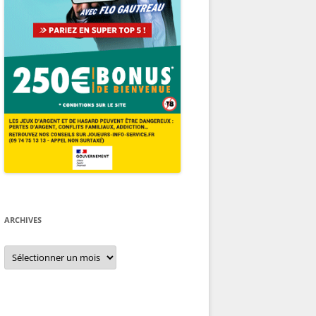
ARCHIVES
Archives