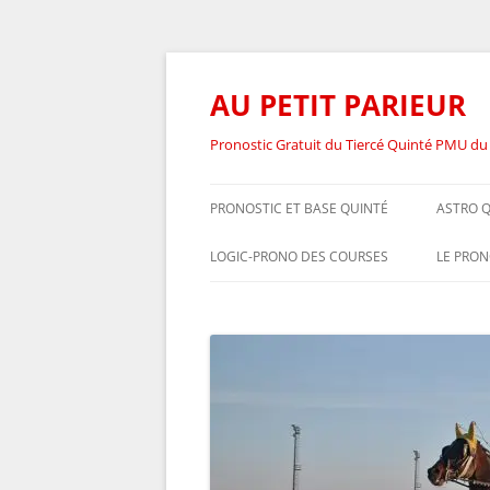
Aller
au
contenu
AU PETIT PARIEUR
Pronostic Gratuit du Tiercé Quinté PMU du
PRONOSTIC ET BASE QUINTÉ
ASTRO Q
LOGIC-PRONO DES COURSES
LE PRON