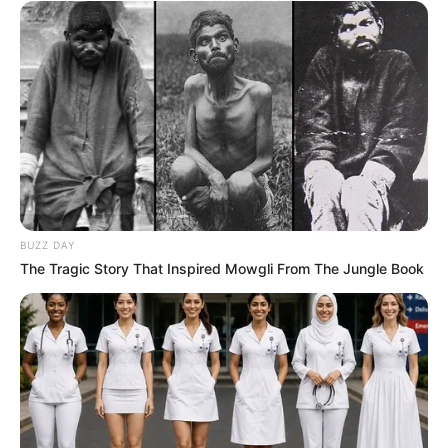
BUZZ DAY
The Tragic Story That Inspired Mowgli From The Jungle Book