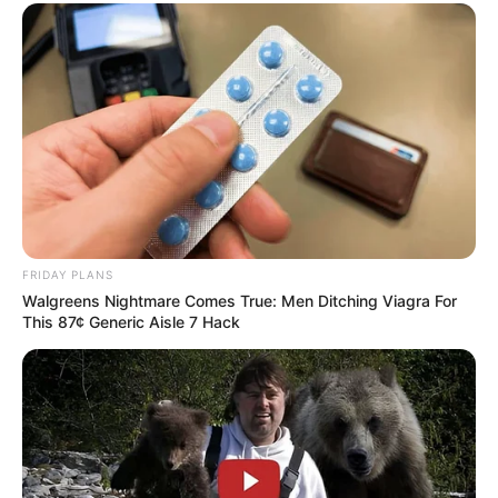
FRIDAY PLANS
Walgreens Nightmare Comes True: Men Ditching Viagra For
This 87¢ Generic Aisle 7 Hack