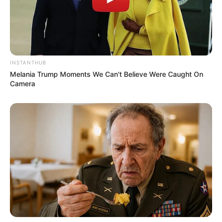
INSTANTHUB
Melania Trump Moments We Can't Believe Were Caught On
Camera