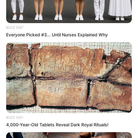
BUZZ DAY
Everyone Picked #3... Until Nurses Explained Why
BUZZ DAY
4,000-Year-Old Tablets Reveal Dark Royal Rituals!