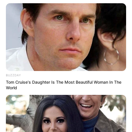
coup de poker venir créer la surprise. Base + Bruit + Coup
de Poker pour un couplé, 2sur4 ou simple Gagnant placé
dans le
Quinté du PMU
.
Notre Base quinté:
3 CHARMINO
Notre Coup de Poker:
2 CAPTAIN DU BERLAIS
Le Bruit d’écurie:
9 FAN D’APPLE’S
Le Prix Léopold d’Orsetti 2025 : trois
vétérans à suivre de près à Clairefontaine
BUZZDAY
Tom Cruise's Daughter Is The Most Beautiful Woman In The
Ce lundi 28 juillet à Clairefontaine, le Quinté+ du jour,
World
baptisé Prix Léopold d’Orsetti – Prix Genybet, réunira seize
compétiteurs sur le difficile parcours de steeple-chase long
de 3 900 mètres. Parmi eux, trois chevaux d’expérience se
distinguent par leur régularité et leur attachement à ce
tracé normand : CHARMINO, CAPTAIN DU BERLAIS et FAN
D’APPLE’S. Tous trois affichent des performances solides et