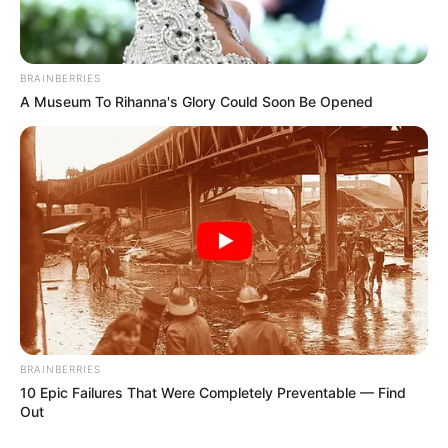
BRAINBERRIES
A Museum To Rihanna's Glory Could Soon Be Opened
BRAINBERRIES
10 Epic Failures That Were Completely Preventable — Find
Out