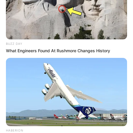
BUZZ DAY
What Engineers Found At Rushmore Changes History
HABERION