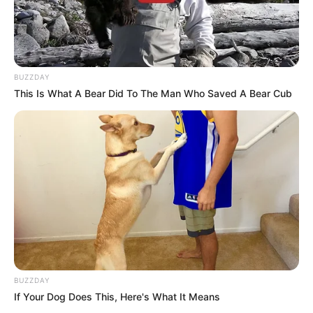
BUZZDAY
This Is What A Bear Did To The Man Who Saved A Bear Cub
BUZZDAY
If Your Dog Does This, Here's What It Means