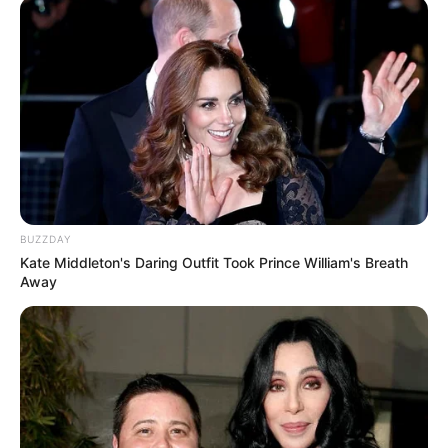
BUZZDAY
Kate Middleton's Daring Outfit Took Prince William's Breath
Away
Navigation
←
PRONOSTIC PRIX LE
PRONOSTIC QUINTÉ PRIX DES
des
VEINARD QUINTÉ PMU 27-07-
BORDS DE L’OISE 29-07-2025
articles
2025
→