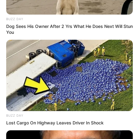
réussite à Clairefontaine (une victoire et une 3e place) en
font un cheval incontournable pour figurer dans le Quinté.
De plus, il n’a jamais déçu sur ce tracé, à l’exception d’une
BUZZ DAY
disqualification pour usage excessif de la cravache.
Dog Sees His Owner After 2 Yrs What He Does Next Will Stun
You
Par conséquent, CHARMINO dispose d’un solide potentiel
pour terminer dans les cinq premiers. Grâce à sa
constance et sa maîtrise du terrain très souple attendu, il
fait partie des bases logiques pour les parieurs.
CAPTAIN DU BERLAIS (2) : Le retour d’un vrai
compétiteur
Ensuite, CAPTAIN DU BERLAIS revient dans ce gros
handicap avec de sérieuses ambitions affichées par son
BUZZ DAY
entraîneur. Ce sauteur de qualité reste sur une victoire à
Lost Cargo On Highway Leaves Driver In Shock
Morlaix, qui lui a permis de retrouver le rythme. Il a
également déjà brillé à Clairefontaine, notamment par une
3e place l’été dernier sur ce tracé.