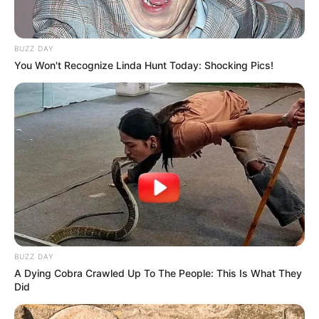
BUZZ DAY
You Won't Recognize Linda Hunt Today: Shocking Pics!
BUZZ DAY
A Dying Cobra Crawled Up To The People: This Is What They
Did