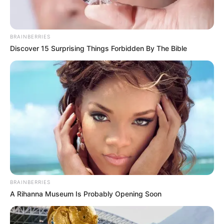
Découvrez le Cheval du jour
BRAINBERRIES
Discover 15 Surprising Things Forbidden By The Bible
BRAINBERRIES
A Rihanna Museum Is Probably Opening Soon