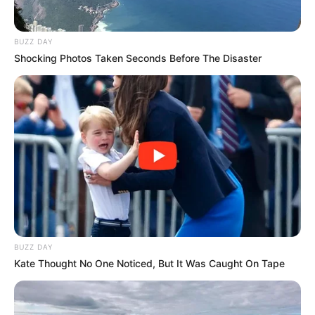
une petite rentrée depuis début juin, son entraîneur,
Patrice Quinton, a mis l’accent sur une préparation soignée
BUZZ DAY
en vue de cet engagement.
Shocking Photos Taken Seconds Before The Disaster
Son cinquième place dans le Grand Steeple de
Clairefontaine en 2021 rappelle qu’il sait répondre présent
dans les grandes joutes. Même s’il est âgé de 10 ans, il
reste compétitif au poids et le terrain annoncé souple
servira ses intérêts.
Son retour sur cette piste pourrait bien surprendre les
turfistes, car FAN D’APPLE’S a encore des arguments solides
à faire valoir.
Conclusion : Trois profils complémentaires
BUZZ DAY
Kate Thought No One Noticed, But It Was Caught On Tape
à suivre absolument
En résumé, CHARMINO, CAPTAIN DU BERLAIS et FAN