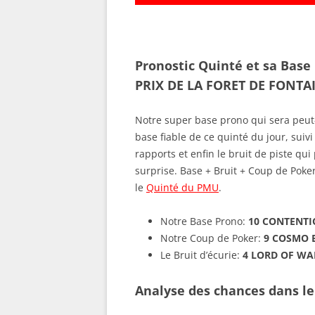
Pronostic Quinté et sa Base
PRIX DE LA FORET DE FONT
Notre super base prono qui sera peut-
base fiable de ce quinté du jour, suiv
rapports et enfin le bruit de piste qu
surprise. Base + Bruit + Coup de Pok
le
Quinté du PMU
.
Notre Base Prono:
10 CONTENTI
Notre Coup de Poker:
9 COSMO 
Le Bruit d’écurie:
4 LORD OF WA
Analyse des chances dans l