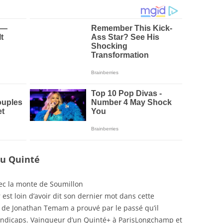
du Quinté
vec la monte de Soumillon
est loin d’avoir dit son dernier mot dans cette
e de Jonathan Temam a prouvé par le passé qu’il
handicaps. Vainqueur d’un Quinté+ à ParisLongchamp et