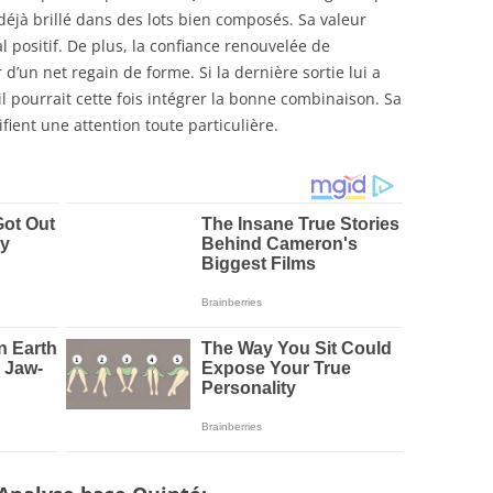
 déjà brillé dans des lots bien composés. Sa valeur
al positif. De plus, la confiance renouvelée de
d’un net regain de forme. Si la dernière sortie lui a
 pourrait cette fois intégrer la bonne combinaison. Sa
ifient une attention toute particulière.