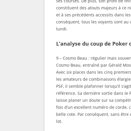
ses courses. De plus, son profil de fin
constituent des atouts majeurs à ce n
et à ses précédents accessits dans les
conséquent, tous les voyants sont au v
lundi.
L’analyse du coup de Poker 
9 – Cosmo Beau : régulier mais souve
Cosmo Beau, entraîné par Gérald Mossé
Avec six places dans les cinq premiers
les amateurs de combinaisons élargies
PSF, il semble plafonner lorsqu’il s’ag
référence. Sa dernière sortie dans le Pr
laisse planer un doute sur sa compétiti
fois d’un excellent numéro de corde, c
belle cote. Par conséquent, sans être 
lot.