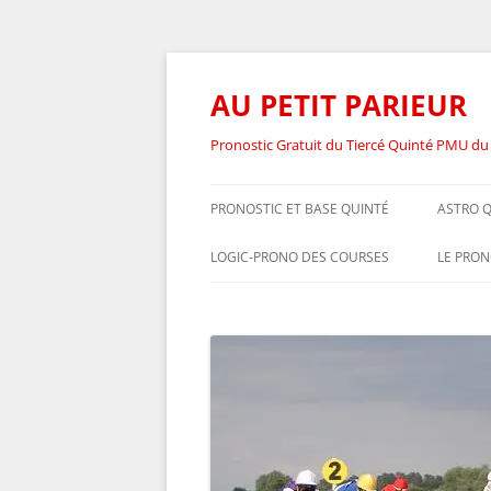
Aller
au
contenu
AU PETIT PARIEUR
Pronostic Gratuit du Tiercé Quinté PMU du
PRONOSTIC ET BASE QUINTÉ
ASTRO Q
LOGIC-PRONO DES COURSES
LE PRON