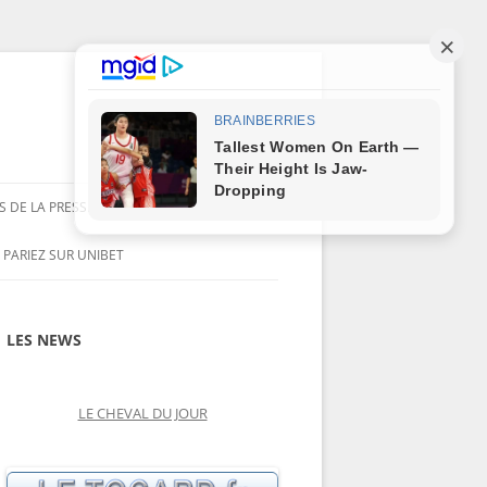
 DE LA PRESSE
PARIEZ SUR UNIBET
LES NEWS
LE CHEVAL DU JOUR