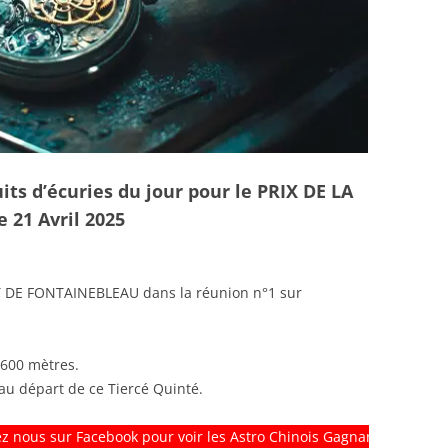
ts d’écuries du jour pour le PRIX DE LA
21 Avril 2025
 DE FONTAINEBLEAU dans la réunion n°1 sur
1600 mètres.
 au départ de ce Tiercé Quinté.
 sur Facebook pour voir les Astro Chinois Gagnants des jours pré