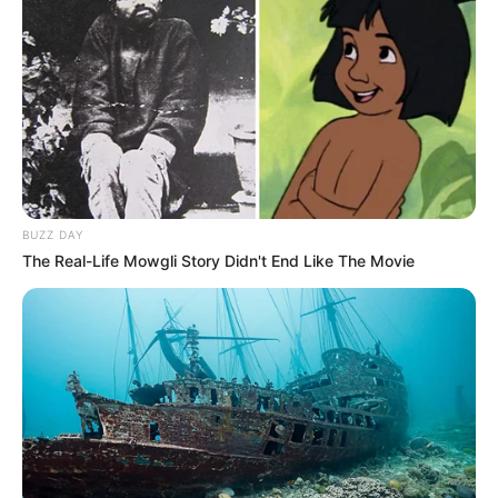
Le Pronostic PMU du Quinté du jour en 7
chevaux du PRIX DE SAINT-PIERRE LA COUR
1er: 9 JAZZ DE PADD
2ème: 10 JOPLIN DES CROUAS
3ème: 8 JOKER D’OLAINE
4ème: 4 IMAKO VERDERIE
BUZZ DAY
5ème: 13 JAZZ D’OURVILLE
The Real-Life Mowgli Story Didn't End Like The Movie
6ème: 1 IVARUN
7ème: 12 JUMBY BAY
Les regrets ou en cas de non-partant : 5 JINA FOUTEAU
et/ou 7 HOLLY GREEN
Les Pronos Spot Fonctionnent à nouveau!