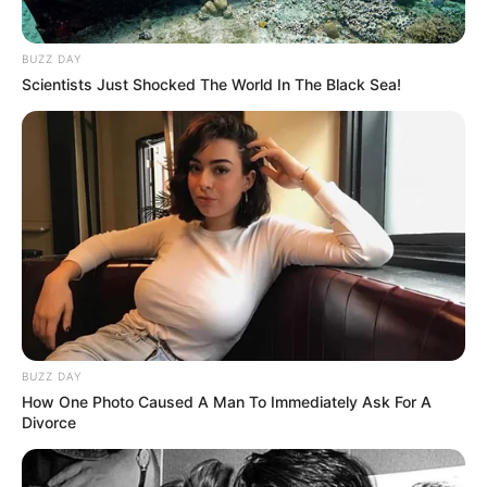
Une quarantaine de
pronostics de la meilleure presse du
PMU à consulter ici
!
BUZZ DAY
Scientists Just Shocked The World In The Black Sea!
Synthèse incontournable du Quinté du jour
en 5 chevaux proposée par Logic-Prono
Nouveau!
Obtenez en quelques secondes le meilleur
pronostic Quinté du jour. Grâce à cette nouvelle version de
LOGIC-PRONO, le simulateur automatique de pronostics
PMU. Véritable service en or offert aux parieurs, pour un
Turf 100% gratuit. Choisissez parmi les 38 pronostics de la
presse du jour et passez les à la « moulinette ».
BUZZ DAY
How One Photo Caused A Man To Immediately Ask For A
Divorce
Quelle est l’arrivée et qui est le cheval
gagnant du PRONOSTIC QUINTÉ PRIX DE