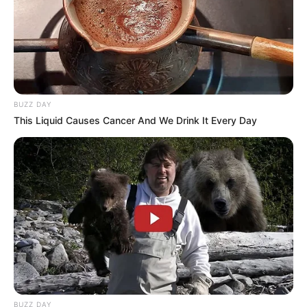
BUZZ DAY
This Liquid Causes Cancer And We Drink It Every Day
PRONOSTIC QUINTÉ de la meilleure presse
PMU
BUZZ DAY