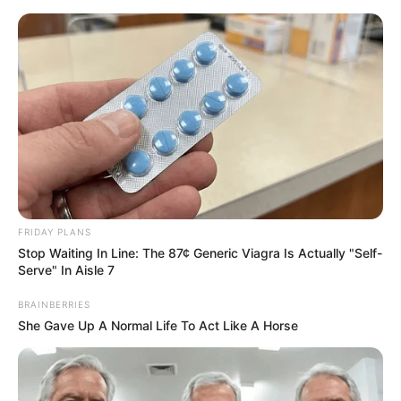
Aller
au
AU PETIT PARIEUR
contenu
Pronostic Gratuit du Tiercé Quinté PMU du jour
Menu
FRIDAY PLANS
Stop Waiting In Line: The 87¢ Generic Viagra Is Actually "Self-
Serve" In Aisle 7
BRAINBERRIES
She Gave Up A Normal Life To Act Like A Horse