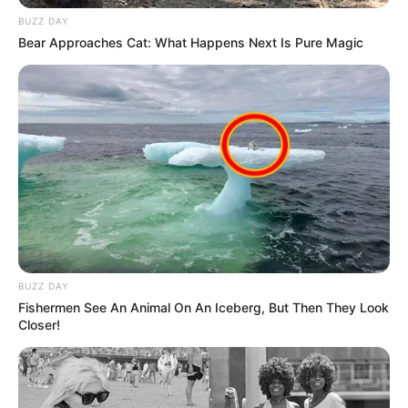
BUZZ DAY
Bear Approaches Cat: What Happens Next Is Pure Magic
BUZZ DAY
Fishermen See An Animal On An Iceberg, But Then They Look
Closer!