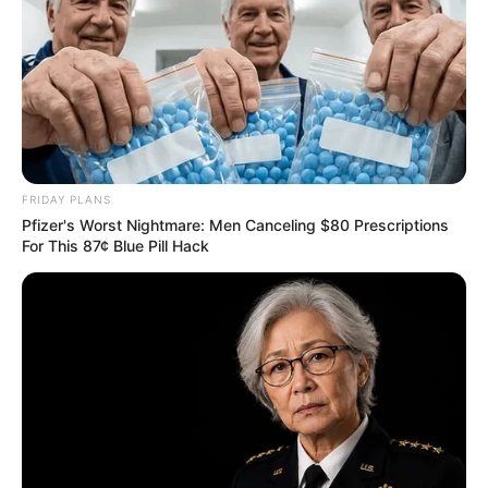
PRONOSTIC QUINTÉ PRIX DE SAINT-PIERRE
20-02-2026
FRIDAY PLANS
Pfizer's Worst Nightmare: Men Canceling $80 Prescriptions
For This 87¢ Blue Pill Hack
PRONOSTIC QUINTÉ PRESSE PMU et bruits
d’écuries du jour à VINCENNES dans le PRIX
DE SAINT-PIERRE LA COUR – 20 Février 2026