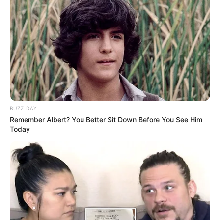
Quinté+ de Vincennes : trois profils clés à
suivre de très près pour le PRIX DE SAINT-
PIERRE LA COUR
Ce Quinté+ disputé sur les 2.100 mètres départ lancé à
l’autostart de Vincennes met en lumière plusieurs
candidatures solides. Toutefois, trois chevaux retiennent
particulièrement l’attention des experts du PMU, à la fois
BUZZ DAY
par leur forme, leur potentiel et les commentaires
Remember Albert? You Better Sit Down Before You See Him
confiants de leurs entraîneurs. Ainsi,
9 JAZZ DE PADD
,
10
Today
JOPLIN DES CROUAS
et
8 JOKER D’OLAINE
concentrent
l’essentiel des espoirs. Dès lors, notre analyse ciblée
s’impose, basée sur les données communiquées par leurs
entourages et les éléments observés récemment.
9 JAZZ DE PADD : une première chance
malgré un numéro délicat