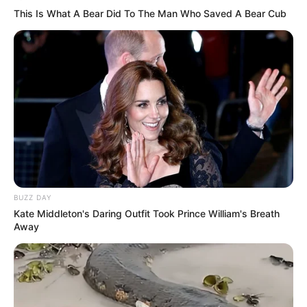
This Is What A Bear Did To The Man Who Saved A Bear Cub
Retrouvez tous les jours les
pronostics de la presse sur
cette page
.
Vincennes les courses du PMU d’antan
BUZZ DAY
Kate Middleton's Daring Outfit Took Prince William's Breath
Away