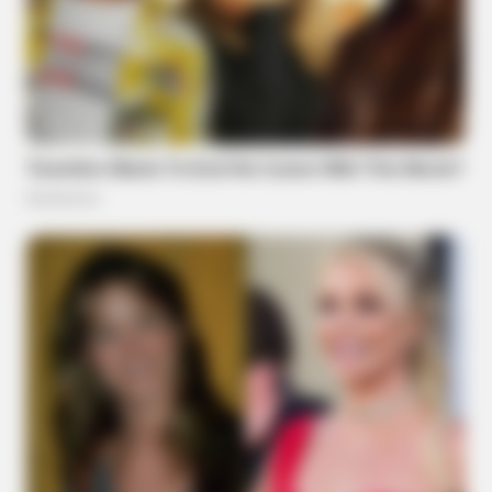
BUZZ DAY
Dementia Begins When A Person Says This Sentence!
BRAINBERRIES
The Unhinged 1970 Oscar Photo They Tried To Bury: Look
Closely At His Tie