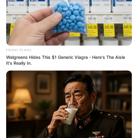
FRIDAY PLANS
Walgreens Hides This $1 Generic Viagra - Here's The Aisle
It's Really In.