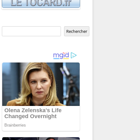
Rechercher
Rechercher