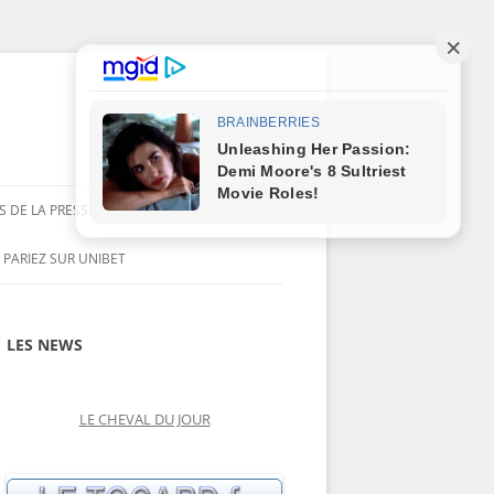
 DE LA PRESSE
PARIEZ SUR UNIBET
LES NEWS
LE CHEVAL DU JOUR