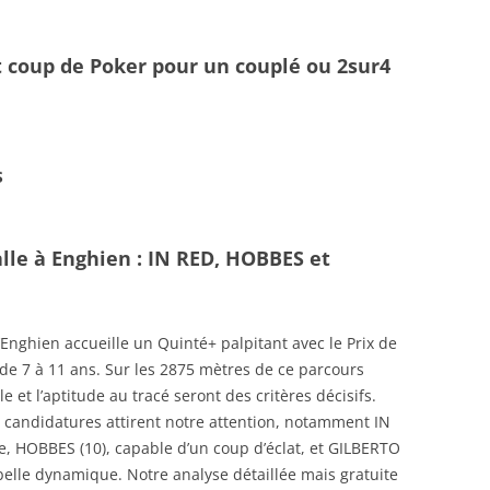
et coup de Poker pour un couplé ou 2sur4
S
alle à Enghien : IN RED, HOBBES et
’Enghien accueille un Quinté+ palpitant avec le Prix de
s de 7 à 11 ans. Sur les 2875 mètres de ce parcours
le et l’aptitude au tracé seront des critères décisifs.
 candidatures attirent notre attention, notamment IN
e, HOBBES (10), capable d’un coup d’éclat, et GILBERTO
 belle dynamique. Notre analyse détaillée mais gratuite