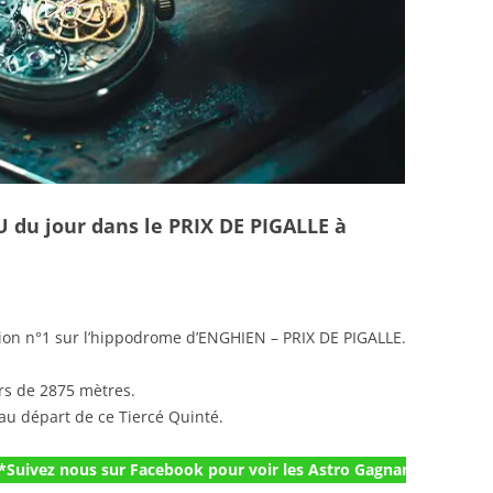
 du jour dans le PRIX DE PIGALLE à
nion n°1 sur l’hippodrome d’ENGHIEN – PRIX DE PIGALLE.
rs de 2875 mètres.
 au départ de ce Tiercé Quinté.
z nous sur Facebook pour voir les Astro Gagnants des jours pré