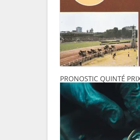
PRONOSTIC QUINTÉ PRIX