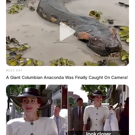
BUZZ DAY
A Giant Columbian Anaconda Was Finally Caught On Camera!
Synthèse incontournable du Quinté du jour
en 5 chevaux proposée par Logic-Prono
Nouveau!
Obtenez en quelques secondes le meilleur
pronostic Quinté du jour. Grâce à cette nouvelle version de
LOGIC-PRONO, le simulateur automatique de pronostics