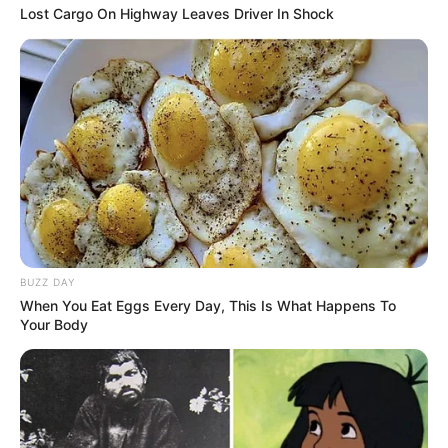
Lost Cargo On Highway Leaves Driver In Shock
BUZZ DAY
When You Eat Eggs Every Day, This Is What Happens To
Your Body