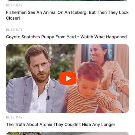
BUZZ DAY
5ème: 14 FRANCESCO ZET
Fishermen See An Animal On An Iceberg, But Then They Look
6ème: 12 JUST LOVE YOU
Closer!
7ème: 13 HOOKER BERRY
BUZZ DAY
Les regrets ou en cas de non-partant : 10 IBIKI DE HOUELLE
Coyote Snatches Puppy From Yard – Watch What Happened
et/ou 5 KING OPERA
Les Pronos Spot Fonctionnent à nouveau!
Une quarantaine de
pronostics de la meilleure presse du
PMU à consulter ici
!
BUZZ DAY
The Truth About Archie They Couldn't Hide Any Longer