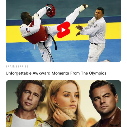
atout en fin de meeting
Notre coup de poker de ce Quinté du jour, ce cheval qui
revient progressivement à son meilleur niveau après une
longue absence. Certes, il manquait encore de rythme lors
de sa dernière sortie, cependant sa remarquable fin de
course pour accrocher la troisième place d’un Quinté+ a
rassuré son entourage.
Ensuite, le contexte du jour joue en sa faveur. En effet, face
BRAINBERRIES
Unforgettable Awkward Moments From The Olympics
à des adversaires parfois émoussés par l’hiver, il arrive
avec un maximum de fraîcheur. De plus, sa tenue ne fait
aucun doute, et cette très longue distance ne devrait pas le
contrarier. Bien au contraire, elle peut même lui permettre
de s’exprimer pleinement.
Toutefois, il faut rester mesuré. Le niveau est plus relevé et
la victoire semble compliquée. Néanmoins, avec des