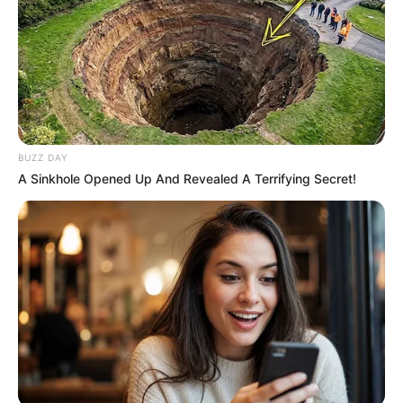
BUZZ DAY
A Sinkhole Opened Up And Revealed A Terrifying Secret!