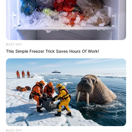
BUZZ DAY
This Simple Freezer Trick Saves Hours Of Work!
BUZZ DAY