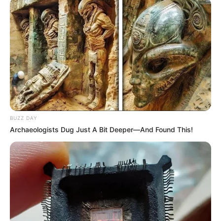
BUZZ DAY
Archaeologists Dug Just A Bit Deeper—And Found This!