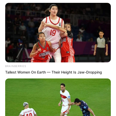
Dans ce Quinté+ de prestige disputé sur la grande piste, la
tenue et la fraîcheur font la différence. Ainsi, derrière les
bases évidentes, plusieurs profils méritent une analyse
approfondie. Par conséquent, focus exclusif sur trois
candidatures capables de jouer un rôle actif à l’arrivée. En
effet,
4 HARMONY DU RABUTIN
,
2 HE AND ME
et
3
WORKING CLASS HERO
présentent des arguments précis
dans ce marathon exigeant. Dès lors, une lecture fine de
leurs forces respectives s’impose.
BRAINBERRIES
4 HARMONY DU RABUTIN : la revanche
Tallest Women On Earth — Their Height Is Jaw-Dropping
attendue dans un marathon taillé pour elle
Pour commencer notre base Quinté+ du jour, cette jument
qui reste sur une frustration majeure. En effet, dans le Prix
d’Amérique, sa disqualification a masqué une fin de course
tranchante alors qu’elle avait encore des ressources.