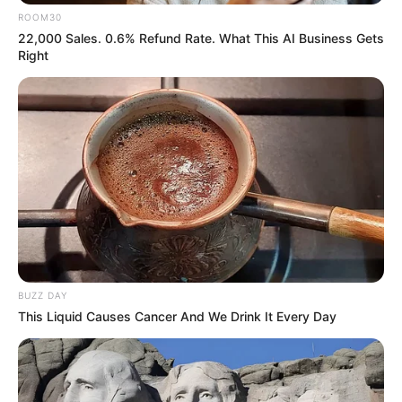
ROOM30
22,000 Sales. 0.6% Refund Rate. What This AI Business Gets
Right
Découvrez le Cheval du jour
BUZZ DAY
This Liquid Causes Cancer And We Drink It Every Day