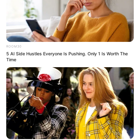
ROOM30
5 AI Side Hustles Everyone Is Pushing. Only 1 Is Worth The
Time