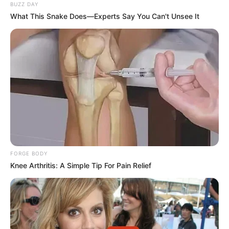
BUZZ DAY
du jour à VINCENNES dans le PRIX DE
What This Snake Does—Experts Say You Can't Unsee It
MORTAIN 25 Août 2025
FORGE BODY
Knee Arthritis: A Simple Tip For Pain Relief