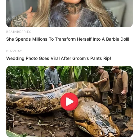
PRONOSTIC QUINTÉ PRIX DE MORTAIN 25-
08-2025
BRAINBERRIES
She Spends Millions To Transform Herself Into A Barbie Doll!
BUZZDAY
Wedding Photo Goes Viral After Groom's Pants Rip!
PRONOSTIC QUINTÉ PMU et bruits d’écuries