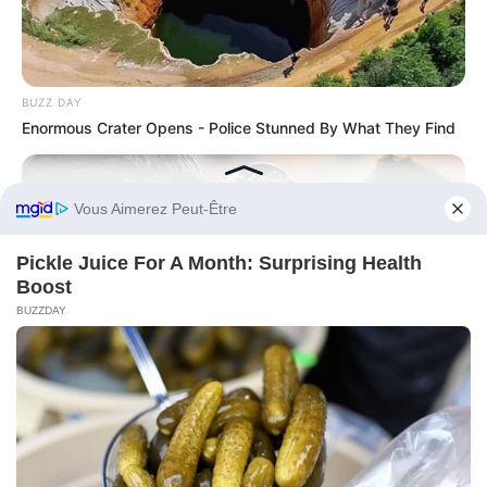
BUZZ DAY
Enormous Crater Opens - Police Stunned By What They Find
Before You Go
BRAINBERRIES
10 Reasons World Cup 2026 Will Make History