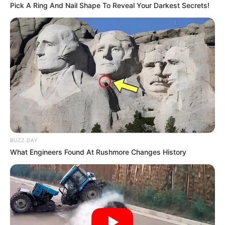
Pick A Ring And Nail Shape To Reveal Your Darkest Secrets!
Le Bruit d’écurie:
8 GIANT MADRIK
Analyse et Pronostic Quinté Prix de Mortain
à Vincennes : Trois chevaux à suivre de près
Le Quinté+ du lundi 25 août à Vincennes, le Prix de
Mortain, promet une épreuve indécise sur 2 850 mètres
grande piste. Seize concurrents d’âge vont en découdre, et
certains profils attirent particulièrement notre attention.
Parmi eux,
5 FALCOM DU BOCAGE
,
11 FLASH MONEY
et
8
GIANT MADRIK
présentent chacun des arguments pour
BUZZ DAY
jouer un rôle actif dans cette confrontation.
What Engineers Found At Rushmore Changes History
Analyse de la candidature du 5 FALCOM DU
BOCAGE : un vétéran qui retrouve des
couleurs
Le cheval
FALCOM DU BOCAGE
a retrouvé une seconde