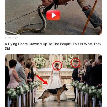
BUZZ DAY
A Dying Cobra Crawled Up To The People: This Is What They
Did