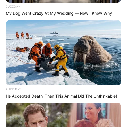
BUZZDAY
My Dog Went Crazy At My Wedding — Now I Know Why
BUZZ DAY
He Accepted Death, Then This Animal Did The Unthinkable!