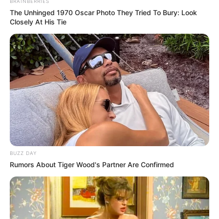
BRAINBERRIES
The Unhinged 1970 Oscar Photo They Tried To Bury: Look
Closely At His Tie
BUZZ DAY
Rumors About Tiger Wood's Partner Are Confirmed