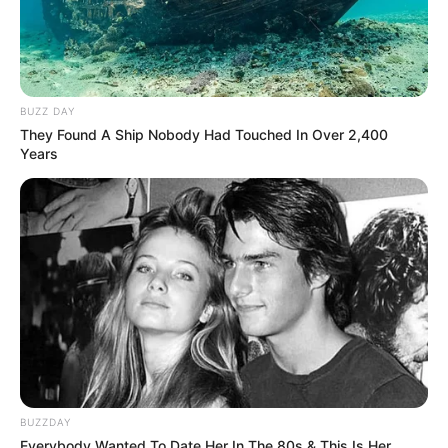
Tous les Pronostics Spot du jour!
BUZZ DAY
Une quarantaine de
pronostics de la meilleure presse du
They Found A Ship Nobody Had Touched In Over 2,400
PMU à consulter ici
!
Years
BUZZDAY
Everybody Wanted To Date Her In The 80s & This Is Her