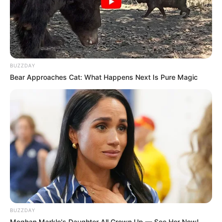
BUZZDAY
Bear Approaches Cat: What Happens Next Is Pure Magic
BUZZDAY
Meghan Markle's Daughter All Grown Up — See Her Now!