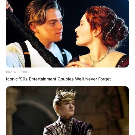
PRONOSTIC QUINTÉ du jour dans la réunion n°1 sur
l’hippodrome de VINCENNES – PRIX DE DIEPPE.
Course de Trot attelé, pour un parcours de 2700 mètres.
Le Quinté du jour ce sont 13 Partantes au départ de ce
Tiercé Quinté.
acebook pour voir les Astro Gagnants des jours précédents.****
PRONOSTIC QUINTÉ de la Base Prono, Bruit
BRAINBERRIES
d’écurie et coup de Poker pour un couplé ou
Iconic '90s Entertainment Couples We'll Never Forget
2sur4 dans le PRIX DE DIEPPE
Notre Base Quinté:
7 LADY DE VANDEL
Notre Coup de Poker:
2 LOVINA PERRINE
Le Bruit d’écurie:
12 LEMONADE FIZZ
Quinté+ à Vincennes : analyse ciblée de