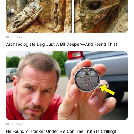
BUZZ DAY
Archaeologists Dug Just A Bit Deeper—And Found This!
BUZZ DAY
He Found A Tracker Under His Car: The Truth Is Chilling!