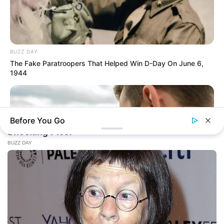
BUZZ DAY
The Fake Paratroopers That Helped Win D-Day On June 6,
1944
Before You Go
BUZZ DAY
Why Women Can't Resist Men Who Know This Hidden Secret