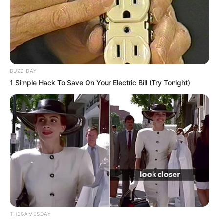
Une quarantaine de
pronostics de la meilleure presse du
PMU à consulter ici
!
BUZZ DAY
1 Simple Hack To Save On Your Electric Bill (Try Tonight)
THEGAMESDAY