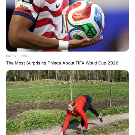
s’exprimer à sa juste valeur. C’est pourquoi son entraîneur
a choisi de lui accorder une petite pause, tout en la
maintenant au travail.
Ainsi, elle arrive ici avec de la fraîcheur et une préparation
jugée satisfaisante le matin. Certes, une interrogation
subsiste quant à un éventuel manque de rythme, mais
néanmoins, ses meilleures sorties dans ce type de lot lui
confèrent un réel crédit. Par conséquent, elle a clairement
BRAINBERRIES
son mot à dire et peut jouer les trouble-fête à belle cote.
The Most Surprising Things About FIFA World Cup 2026