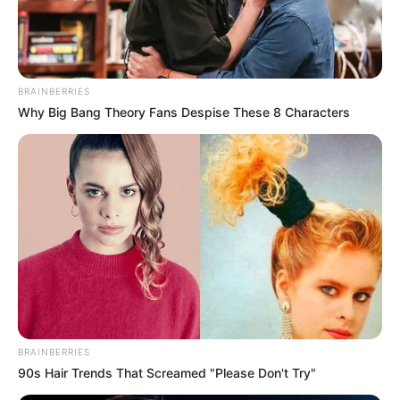
PRONOSTIC QUINTÉ PRIX DE DIEPPE 10-
02-2026
BRAINBERRIES
Why Big Bang Theory Fans Despise These 8 Characters
PRONOSTIC QUINTÉ PRESSE PMU et bruits
d’écuries du jour à VINCENNES dans le PRIX
BRAINBERRIES
DE DIEPPE – 10 Février 2026
90s Hair Trends That Screamed "Please Don't Try"