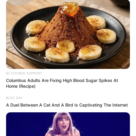
surprise. Enfin,
12 LEMONADE FIZZ
, fraîche et préparée
avec soin, constitue un outsider crédible pour pimenter les
rapports. Dès lors, ces trois concurrentes méritent une
place de choix dans toutes les combinaisons PMU
sérieuses.
…
Astro Quinté : découvrez le ou les signes les
plus chanceux du jour
GLYCOGEN SUPPORT
Columbus Adults Are Fixing High Blood Sugar Spikes At
Home (Recipe)
BUZZ DAY
A Duel Between A Cat And A Bird Is Captivating The Internet