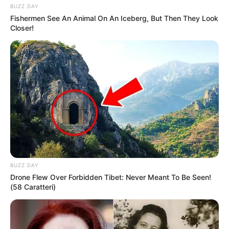
BUZZ DAY
Fishermen See An Animal On An Iceberg, But Then They Look
Closer!
BUZZ DAY
Drone Flew Over Forbidden Tibet: Never Meant To Be Seen!
(58 Caratteri)