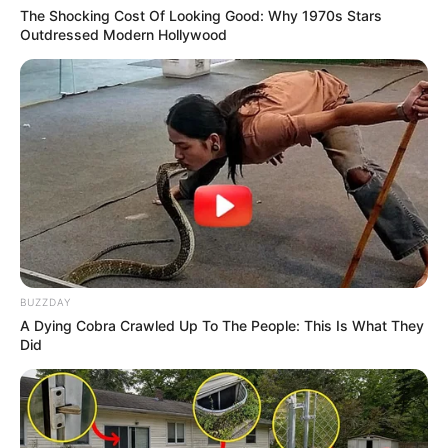
The Shocking Cost Of Looking Good: Why 1970s Stars
Outdressed Modern Hollywood
BUZZDAY
A Dying Cobra Crawled Up To The People: This Is What They
Did