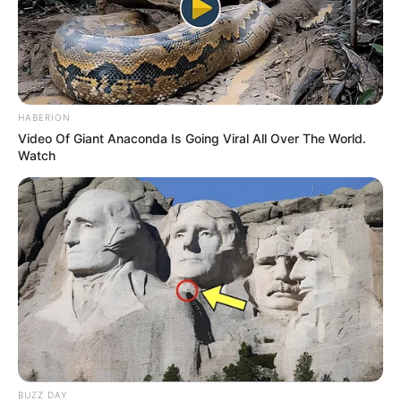
Retrouvez tous les jours les
pronostics de la presse sur
cette page
.
Vincennes d’autrefois
HABERION
Video Of Giant Anaconda Is Going Viral All Over The World.
Watch
BUZZ DAY