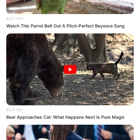
Découvrez le Cheval du jour
BUZZ DAY
Watch This Parrot Belt Out A Pitch-Perfect Beyonce Song
BUZZ DAY
Bear Approaches Cat: What Happens Next Is Pure Magic