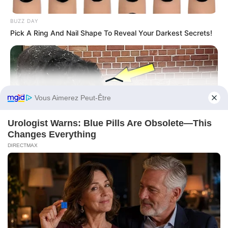
BUZZ DAY
Pick A Ring And Nail Shape To Reveal Your Darkest Secrets!
Before You Go
BUZZDAY
Bear And Cat's Unexpected Encounter Goes Viral