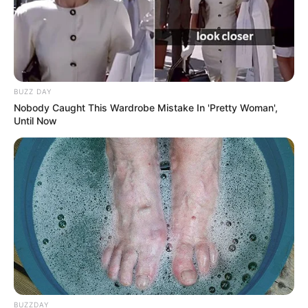
RACES Q1 ?
7 – 13 – 16 – 2 – 5
Retrouvez également les principaux pronostics Quinté de
la presse, ainsi qu’une synthèse du Tiercé Quarté Quinté
BUZZ DAY
réalisée avec les meilleurs pronostiqueurs du moment, voir
Nobody Caught This Wardrobe Mistake In 'Pretty Woman',
un peu plus bas sur cette même page.
Until Now
Le pronostic étant établi 24 heures à l’avance, il est
préférable de venir vérifier celui-ci quelques minutes avant
le départ. Car dans le cas de non-partant le pronostic est
susceptible d’évoluer jusqu’à 15 minutes avant la course
du Tiercé Quarté Quinté.
Pour vous aider à faire votre prono n’hésitez pas à utiliser
notre logiciel de
Pronostics-Spot
ou bien notre
logiciel-Turf
ils ont l’avantage d’être gratuits.
BUZZDAY