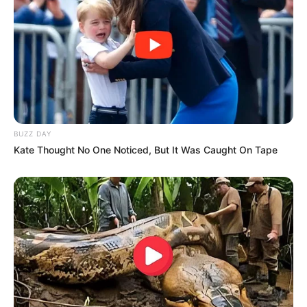
Le Pronostic PMU du Quinté du jour en 7
chevaux du PRIX DE BRETAGNE-AMERIQUE
RACES Q1
1er: 13 JUSHUA TREE
2ème: 8 KANA DE BEYLEV
BUZZ DAY
Kate Thought No One Noticed, But It Was Caught On Tape
3ème: 4 JUSTIN BOLD
4ème: 14 IZOARD VEDAQUAIS
5ème: 7 JOSH POWER
6ème: 5 IGUSKI SAUTONNE
7ème: 3 KEEP GOING
Les regrets ou en cas de non-partant : 12 HOKKAIDO JIEL
et/ou 16 BORUPS VICTORY
Les Pronos Spot Fonctionnent à nouveau!