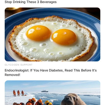
Stop Drinking These 3 Beverages
PRONOSTIC QUINTÉ du jour dans la réunion n°1 sur
l’hippodrome de VINCENNES – PRIX DE BRETAGNE-
AMERIQUE RACES Q1.
Course de Trot attelé, pour un parcours de 2700 mètres.
Le Quinté du jour ce sont 18 Partants au départ de ce
Tiercé Quinté.
GLYCOGEN SUPPORT
ebook pour voir les Astro Gagnants des jours précédents.****
Endocrinologist: If You Have Diabetes, Read This Before It's
Removed!
PRONOSTIC QUINTÉ de la Base Prono, Bruit
d’écurie et coup de Poker pour un couplé ou
2sur4 dans le PRIX DE BRETAGNE-AMERIQUE