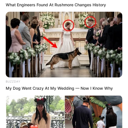
What Engineers Found At Rushmore Changes History
BUZZDAY
My Dog Went Crazy At My Wedding — Now I Know Why