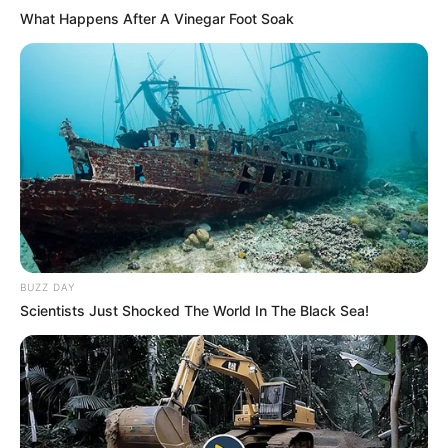
What Happens After A Vinegar Foot Soak
BUZZ DAY
Scientists Just Shocked The World In The Black Sea!
PRONOSTIC QUINTÉ de la meilleure presse
PMU