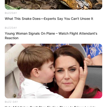
BUZZDAY
Une quarantaine de
pronostics de la meilleure presse du
What This Snake Does—Experts Say You Can't Unsee It
PMU à consulter ici
!
BUZZDAY
Young Woman Signals On Plane – Watch Flight Attendant's
Reaction
BUZZ DAY