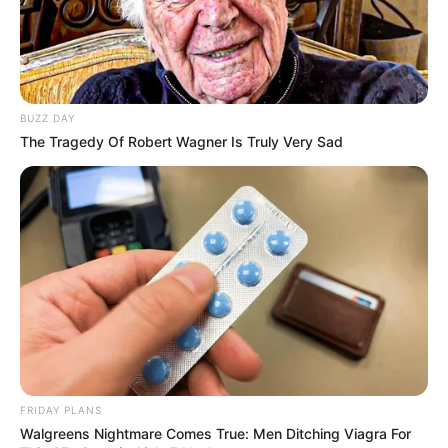
BUZZ DAY
The Tragedy Of Robert Wagner Is Truly Very Sad
Navigation
←
PRONOSTIC QUINTÉ PRIX
PRONOSTIC QUINTÉ PRIX DE
des
GENY.COM 15-11-2025
PAIMPOL 17-11-2025
→
FRIDAY PLANS
Walgreens Nightmare Comes True: Men Ditching Viagra For
articles