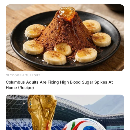
Aller
au
AU PETIT PARIEUR
contenu
Pronostic Gratuit du Tiercé Quinté PMU du jour
Menu
PRONOSTIC QUINTÉ PRIX DE BRETAGNE
16-11-2025
GLYCOGEN SUPPORT
Columbus Adults Are Fixing High Blood Sugar Spikes At
Home (Recipe)