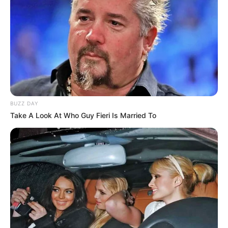
BUZZ DAY
Take A Look At Who Guy Fieri Is Married To