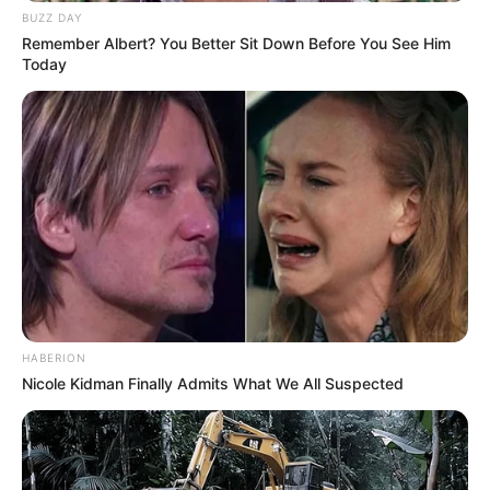
BUZZ DAY
Remember Albert? You Better Sit Down Before You See Him
Today
Quelle est l’arrivée et qui est le cheval
gagnant du PRONOSTIC QUINTÉ PRIX DE
BOURGOGNE-AMERIQUE RACES Q5 ?
3 – 2 – 7 – 5 – 4
Retrouvez également les principaux pronostics Quinté de
la presse, ainsi qu’une synthèse du Tiercé Quarté Quinté
réalisée avec les meilleurs pronostiqueurs du moment, voir
un peu plus bas sur cette même page.
HABERION
Le pronostic étant établi 24 heures à l’avance, il est
Nicole Kidman Finally Admits What We All Suspected
préférable de venir vérifier celui-ci quelques minutes avant
le départ. Car dans le cas de non-partant le pronostic est
susceptible d’évoluer jusqu’à 15 minutes avant la course
du Tiercé Quarté Quinté.