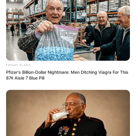
Rien de probant ce Quinté du jour.
Découvrez le Cheval du jour
Le Pronostic PMU du Quinté du jour en 7
chevaux du PRIX DE BOURGOGNE-AMERIQUE
RACES Q5
FRIDAY PLANS
Pfizer's Billion-Dollar Nightmare: Men Ditching Viagra For This
1er: 2 GO ON BOY
87¢ Aisle 7 Blue Pill
2ème: 8 JUST LOVE YOU
3ème: 7 INMAROSA
4ème: 3 JUSHUA TREE
5ème: 14 JABALPUR
6ème: 5 HOKKAIDO JIEL
7ème: 9 JOSH POWER
Les regrets ou en cas de non-partant : 4 IGUSKI SAUTONNE