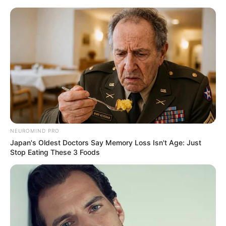
Aller
au
AU PETIT PARIEUR
contenu
Pronostic Gratuit du Tiercé Quinté PMU du jour
Menu
NEUROMIND PRO
Japan's Oldest Doctors Say Memory Loss Isn't Age: Just
Stop Eating These 3 Foods