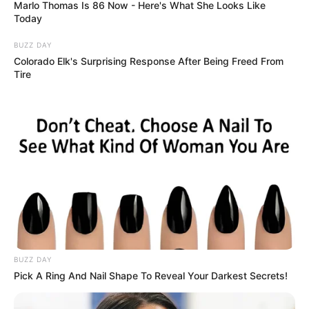
Décembre 2025
Marlo Thomas Is 86 Now - Here's What She Looks Like
Today
BUZZ DAY
Colorado Elk's Surprising Response After Being Freed From
Tire
BUZZ DAY
Pick A Ring And Nail Shape To Reveal Your Darkest Secrets!