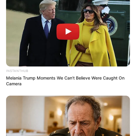
INSTANTHUB
Melania Trump Moments We Can't Believe Were Caught On
Camera
Navigation
←
PRONOSTIC QUINTÉ PRIX
PRONOSTIC PRIX GALERIE
des
SAINT-PAIR-DU-MONT 02-09-
DES VARIÉTÉS QUINTÉ PMU
articles
2025
→