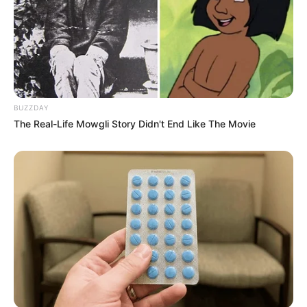
BUZZDAY
The Real-Life Mowgli Story Didn't End Like The Movie
Le PRONOSTIC QUINTE en 7 chevaux du PRIX
DU CREDIT AGRICOLE NORD-EST
1er: 3 GASOLIN
2ème: 12 BEAT GENERATION
3ème: 2 INDIEN DE FONTAINE
4ème: 5 HUNT
5ème: 6 NICE PRESENT
6ème: 7 HERCULE DE LEAU