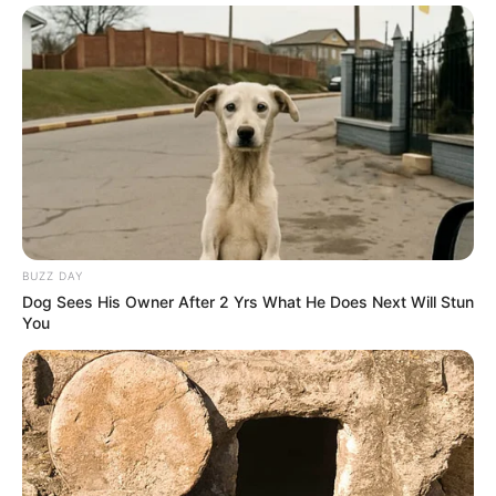
susceptible d’évoluer jusqu’à 15 minutes avant la course
du Tiercé Quarté Quinté.
Pour vous aider à faire votre prono n’hésitez pas à utiliser
notre logiciel de
Pronostics-Spot
ou bien notre
logiciel-Turf
ils ont l’avantage d’être gratuits.
BUZZ DAY
Dog Sees His Owner After 2 Yrs What He Does Next Will Stun
You