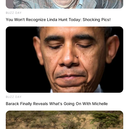
retrouvé la forme en terminant quatrième récemment à
Cabourg. Il bénéficie d’un engagement idéal derrière
BUZZ DAY
l’autostart et sera associé à Gabriele Gelormini. Ces
You Won't Recognize Linda Hunt Today: Shocking Pics!
éléments en font un appui solide et une priorité logique
dans ce Quinté de La Capelle.
BEAT GENERATION (12) sur la relance
Absent depuis mars,
BEAT GENERATION
(12) revient
directement dans le vif du sujet. Ce cheval a surtout brillé
sous la selle, mais il a montré des moyens aussi à l’attelé.
Déferré des quatre pieds et confié à Alexandre Abrivard, il
se présentera en mode offensif dès sa rentrée. Son profil
reste délicat, mais sa candidature mérite attention pour
BUZZ DAY
une place.
Barack Finally Reveals What's Going On With Michelle
INDIEN DE FONTAINE (2) roi de La Capelle