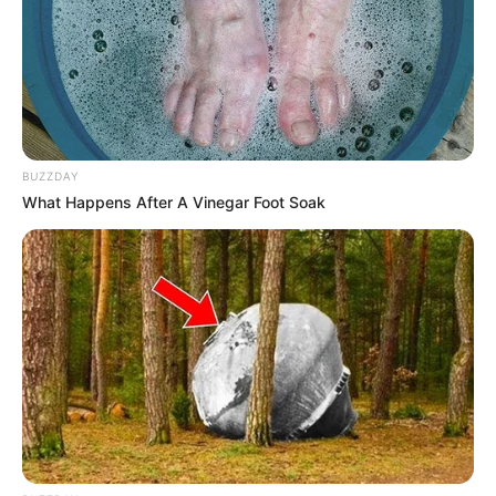
BUZZDAY
What Happens After A Vinegar Foot Soak