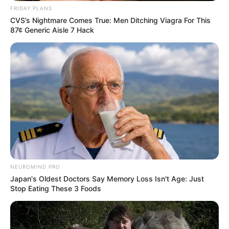
7ème: 10 OSCAR VAN HALBEEK
FRIDAY PLANS
CVS’s Nightmare Comes True: Men Ditching Viagra For This
87¢ Generic Aisle 7 Hack
Les regrets ou en cas de non-partant: 8 GOUROU et/ou 13
MISTER DONALD
Tous les Pronostics Spot du jour!
Une quarantaine de
pronostics de la meilleure presse du
PMU à consulter ici
!
NEUROMIND PRO
Japan's Oldest Doctors Say Memory Loss Isn't Age: Just
Stop Eating These 3 Foods