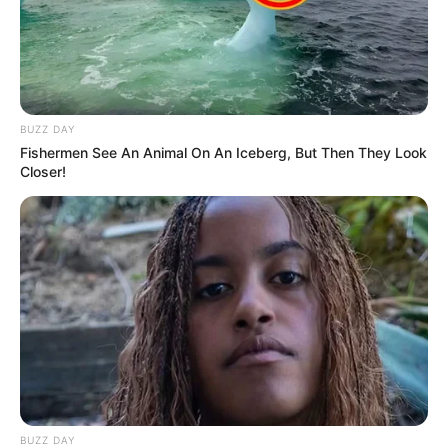
BUZZ DAY
Fishermen See An Animal On An Iceberg, But Then They Look
Closer!
BUZZ DAY