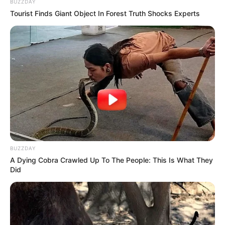
BUZZDAY
Tourist Finds Giant Object In Forest Truth Shocks Experts
BUZZDAY
A Dying Cobra Crawled Up To The People: This Is What They
Did