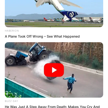
HABERION
A Plane Took Off Wrong – See What Happened
BUZZ DAY
He Was Just A Step Away From Death: Makes You Cry And