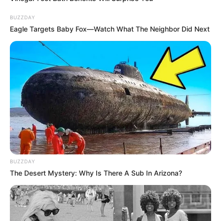
BUZZDAY
Eagle Targets Baby Fox—Watch What The Neighbor Did Next
BUZZDAY
The Desert Mystery: Why Is There A Sub In Arizona?