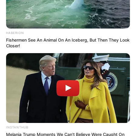
HABERION
Fishermen See An Animal On An Iceberg, But Then They Look
Closer!
INSTANTHUB
Melania Trump Moments We Can't Believe Were Caught On