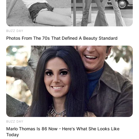
BUZZ DAY
Photos From The 70s That Defined A Beauty Standard
BUZZ DAY
Marlo Thomas Is 86 Now - Here's What She Looks Like
Today