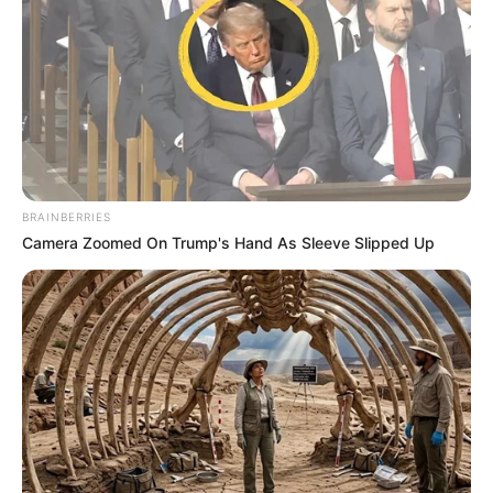
Keno Pettevinière (15)
: un outsider redoutable dans ce
contexte
Pour conclure cette analyse, Keno Pettevinière (15) fait
preuve d’une régularité exemplaire, jamais disqualifié en
29 courses. De plus, il apprécie particulièrement ce
parcours sélectif des 2 850 mètres de Vincennes. Déjà
vainqueur ici début février dans un bon style, il a
BRAINBERRIES
récemment montré une belle pointe finale à Enghien. S’il
Camera Zoomed On Trump's Hand As Sleeve Slipped Up
peut patienter jusqu’à l’entrée de la ligne droite, il sait
accélérer fort. Par ailleurs, son engagement est favorable,
et son association avec David Thomain apporte une
garantie de sérieux. Dès lors, ce cheval dur à l’effort peut
aisément intégrer la bonne combinaison du Quinté+.
Résumé des conseils et de l’Analyse base
Quinté: