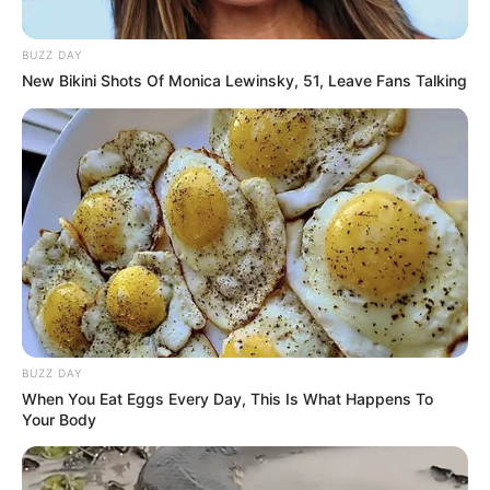
BUZZ DAY
New Bikini Shots Of Monica Lewinsky, 51, Leave Fans Talking
PRONOSTIC QUINTÉ PRIX CONSTELLATION
de la meilleure presse PMU
Retrouvez tous les jours les
pronostics de la presse sur
cette page
.
BUZZ DAY
Vincennes d’autrefois
When You Eat Eggs Every Day, This Is What Happens To
Your Body