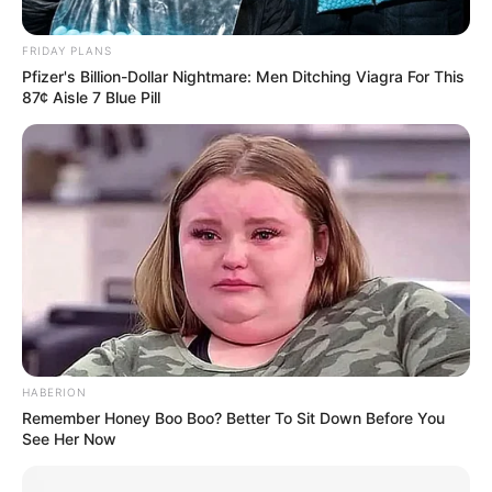
FRIDAY PLANS
Pfizer's Billion-Dollar Nightmare: Men Ditching Viagra For This
87¢ Aisle 7 Blue Pill
HABERION
Remember Honey Boo Boo? Better To Sit Down Before You
See Her Now
PRONOSTIC QUINTÉ du jour dans la réunion n°1 sur