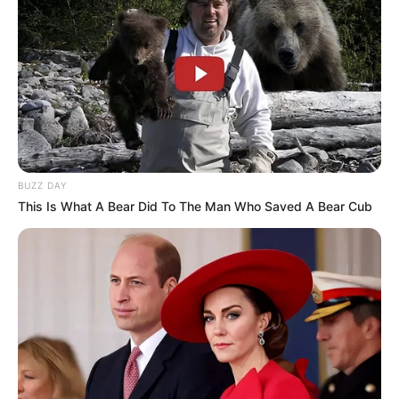
3ème: 15 KENO PETTEVINIERE
4ème: 11 CAVIAR FROM MINE
5ème: 16 JUST A LADY
6ème: 14 KOUFRA IRIS’EYES
7ème: 4 EXPRESS D’ARC
Les regrets ou en cas de non-partant: 5 KRACOVIA et/ou 7
KEY LADY
BUZZ DAY
Tous les Pronostics Spot du jour!
This Is What A Bear Did To The Man Who Saved A Bear Cub
Une quarantaine de
pronostics de la meilleure presse du
PMU à consulter ici
!
Synthèse incontournable du Quinté du jour
en 5 chevaux proposée par Logic-Prono