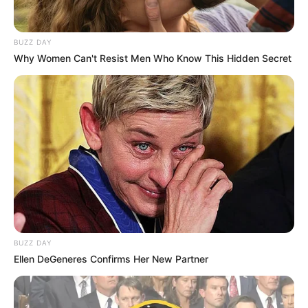
Zoom Diamant (2)
: un « visiteur » ambitieux mais encore à
découvrir à Vincennes
BUZZ DAY
Why Women Can't Resist Men Who Know This Hidden Secret
En revanche, Zoom Diamant (2), présenté par le redoutable
Paul Hagoort, constitue une inconnue séduisante. En effet,
il arrive en pleine forme après une victoire nette en
Allemagne. Cependant, il débute sur la Grande Piste
parisienne, ce qui complique son évaluation. Même s’il
semble plus à l’aise sur les parcours de vitesse, ses
performances récentes plaident en sa faveur. En outre, il
possède des lignes intéressantes, notamment face à
Carloforte Font, bon cheval vu à Vincennes. Grâce au
savoir-faire de son entourage, il pourrait créer la surprise.
Finalement, malgré le manque de repères locaux, il mérite
BUZZ DAY
d’être suivi avec beaucoup d’attention.
Ellen DeGeneres Confirms Her New Partner
L’analyse du Bruit d’écurie du Quinté