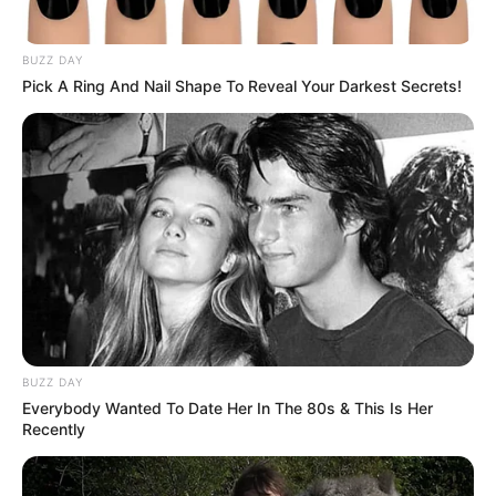
BUZZ DAY
Pick A Ring And Nail Shape To Reveal Your Darkest Secrets!
Le Pronostic PMU du Quinté du jour en 7
BUZZ DAY
chevaux du PRIX CONSTELLATION
Everybody Wanted To Date Her In The 80s & This Is Her
Recently
1er: 10 NELSON GREENWOOD
2ème: 2 ZOOM DIAMANT