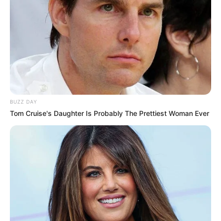
Le pronostic étant établi 24 heures à l’avance, il est
préférable de venir vérifier celui-ci quelques minutes avant
le départ. Car dans le cas de non-partant le pronostic est
susceptible d’évoluer jusqu’à 15 minutes avant la course
du Tiercé Quarté Quinté.
Pour vous aider à faire votre prono n’hésitez pas à utiliser
notre logiciel de
Pronostics-Spot
ou bien notre
logiciel-Turf
ils ont l’avantage d’être gratuits.
BUZZ DAY
Tom Cruise's Daughter Is Probably The Prettiest Woman Ever