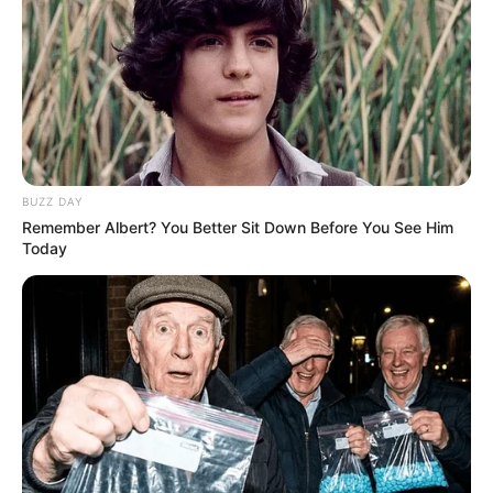
PRONOSTIC QUINTÉ PRIX
CONSTELLATION 23-05-2025
BUZZ DAY
Remember Albert? You Better Sit Down Before You See Him
Today
PRONOSTIC QUINTÉ PMU et bruits d’écuries
du jour à VINCENNES dans le PRIX
CONSTELLATION ce 23 Mai 2025