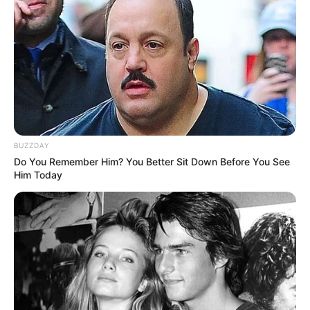
BUZZDAY
Do You Remember Him? You Better Sit Down Before You See
Him Today