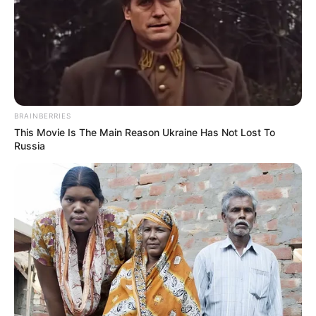
PRONOSTIC QUINTÉ PRIX BENJAMIN
BOUTIN 09-06-2025
BRAINBERRIES
This Movie Is The Main Reason Ukraine Has Not Lost To
Russia
Pronostic Quinté PMU et bruits d’écuries du
jour pour le PRIX BENJAMIN BOUTIN ce 9
JUIN 2025