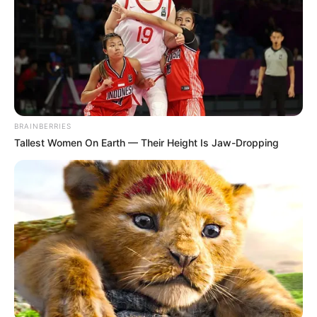
maximise ses chances. Bien qu’elle n’ait pas encore franchi
le poteau en tête, elle pourrait très bien se glisser dans la
bonne combinaison. Ainsi, les parieurs à la recherche
d’une belle côte devront absolument la considérer pour les
accessits.
L’analyse du Bruit d’écurie du Quinté
BRAINBERRIES
Tallest Women On Earth — Their Height Is Jaw-Dropping
Ziggy Star (1)
: un pénalisé toujours en pleine forme
Ziggy Star sort d’un succès éclatant dans l’épreuve de
référence. Toutefois, cette victoire lui a valu une
pénalisation de treize livres, rendant sa tâche nettement
plus compliquée ici. À cela s’ajoute un numéro 15 à la
corde peu avantageux, surtout sur ce tracé de Compiègne
où le positionnement est crucial.
Cependant, ce représentant de Maxime Cesandri est en
plein épanouissement et court avec enthousiasme et