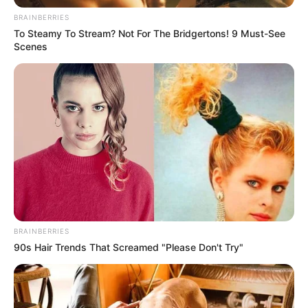
de Poker pour un couplé, 2sur4 ou simple Gagnant placé
BRAINBERRIES
dans le
Quinté du PMU
.
To Steamy To Stream? Not For The Bridgertons! 9 Must-See
Scenes
Notre Base Prono:
7 EL PEQUENIO
Notre Coup de Poker:
14 KOHANA
Le Bruit d’écurie:
1 ZIGGY STAR
Analyse des chances dans le PRIX BENJAMIN
BOUTIN
Le Prix Benjamin Boutin, épreuve du Quinté+ du 9 juin à
Compiègne, propose un handicap réservé aux chevaux de
3 ans sur 1 800 mètres. Sur ce parcours exigeant et avec
BRAINBERRIES
un terrain annoncé très souple, chaque détail peut faire la
90s Hair Trends That Screamed "Please Don't Try"
différence. Trois concurrents retiennent particulièrement
notre attention : El Pequenio (7), en quête d’un premier
sacre mérité, Kohana (14), compétitive en bas de tableau,
et Ziggy Star (1), malgré une lourde charge pondérale. Ces