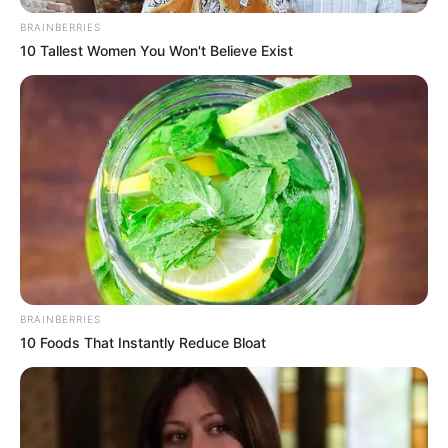
BRAINBERRIES
10 Tallest Women You Won't Believe Exist
BRAINBERRIES
10 Foods That Instantly Reduce Bloat
PRONOSTIC QUINTÉ PRIX BENJAMIN BOUTIN dans la