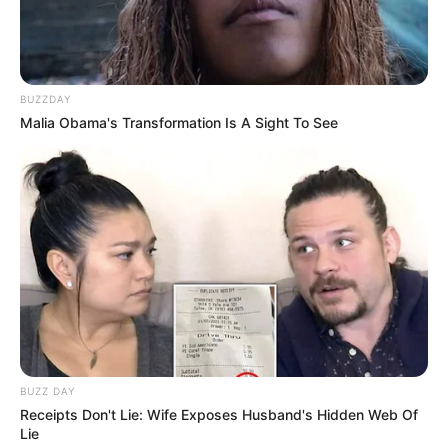
BUZZDAY
Malia Obama's Transformation Is A Sight To See
BUZZ DAY
Receipts Don't Lie: Wife Exposes Husband's Hidden Web Of
Lie