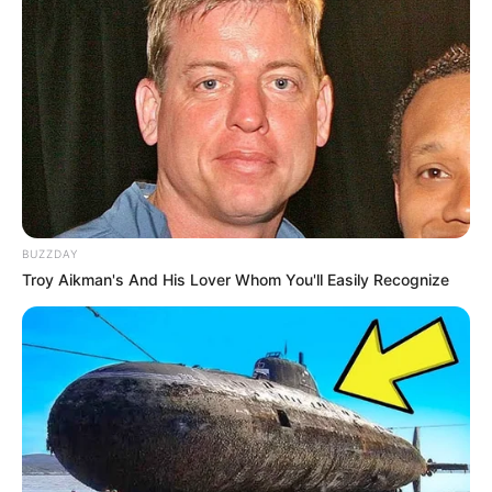
PRONOSTIC QUINTÉ PRIX BENJAMIN BOUTIN
les Pronostics PMU de la presse du jour
Retrouvez tous les jours les
pronostics de la presse sur
cette page
.
BUZZDAY
Troy Aikman's And His Lover Whom You'll Easily Recognize