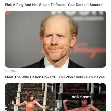
Pick A Ring And Nail Shape To Reveal Your Darkest Secrets!
Les regrets ou en cas de non-partant: 13 JUSTIN DES
MARAIS et/ou 11 JIMIR DE GUEZ
Tous les Pronostics Spot du jour!
Une quarantaine de
pronostics de la meilleure presse du
PMU à consulter ici
!
BUZZDAY
Meet The Wife Of Ron Howard - You Won't Believe Your Eyes