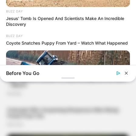
BUZZ DAY
Jesus' Tomb Is Opened And Scientists Make An Incredible
Discovery
BUZZ DAY
Coyote Snatches Puppy From Yard – Watch What Happened
Before You Go
BUZZDAY
He Was Just A Step Away From Death: Makes You Cry And