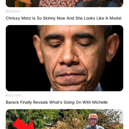
BUZZDAY
Chrissy Metz Is So Skinny Now And She Looks Like A Model
BUZZ DAY
Barack Finally Reveals What's Going On With Michelle