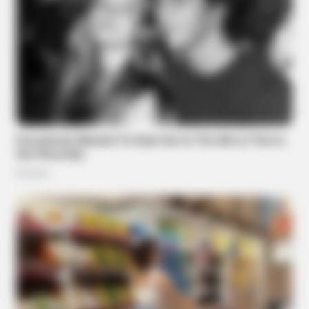
BRAINBERRIES
Golfer Turned Pale Squinting At What Was Moving In The
Fresh Grass
HABERION