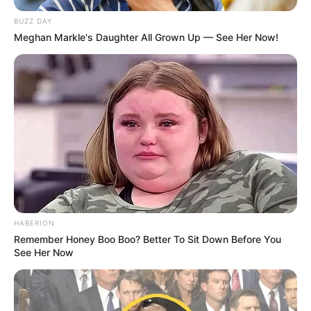
BUZZ DAY
Pronostic Quinté de la presse PMU du jour
Meghan Markle's Daughter All Grown Up — See Her Now!
Retrouvez tous les jours les
pronostics de la presse sur
cette page
.
Si les courses d’Enghien m’étaient contées
HABERION
Remember Honey Boo Boo? Better To Sit Down Before You
See Her Now