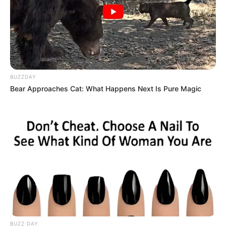
BUZZDAY
Bear Approaches Cat: What Happens Next Is Pure Magic
Le Pronostic PMU du Quinté du jour en 7
chevaux du PRIX ARMAND DE BELLAIGUE
1er: 14 JOLYDOLE
2ème: 8 JACOTTE DE TIZE
3ème: 12 JAG DE ROZEVIC
4ème: 4 JAZZ JENILOU
5ème: 16 JAGUAR DU FAN
6ème: 5 JOB KERVILOU
7ème: 9 JOUR D’ERABLE
BUZZ DAY