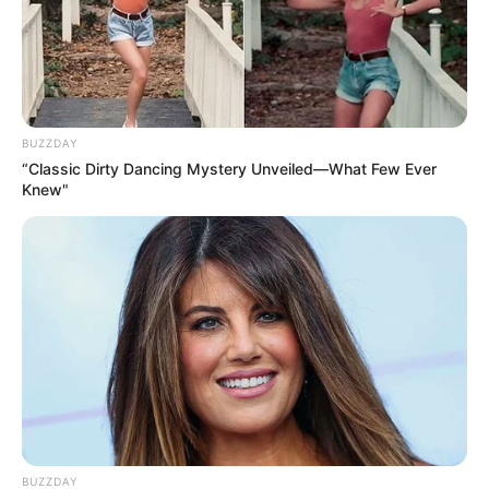
BUZZDAY
“Classic Dirty Dancing Mystery Unveiled—What Few Ever
Knew"
Synthèse incontournable du Quinté du jour
en 5 chevaux proposée par Logic-Prono
Nouveau!
Obtenez en quelques secondes le meilleur
pronostic Quinté du jour. Grâce à cette nouvelle version de
LOGIC-PRONO, le simulateur automatique de pronostics
PMU. Véritable service en or offert aux parieurs, pour un
Turf 100% gratuit. Choisissez parmi les 38 pronostics de la
presse du jour et passez les à la « moulinette ».
BUZZDAY