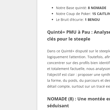
Notre Base quinté:
8 NOMADE
Notre Coup de Poker:
15 CAITLI
Le Bruit d’écurie:
1 BENOU
Quinté+ PMU à Pau : Analyse 
clés pour le steeple
Dans ce Quinté+ disputé sur le steepl
logiquement l’attention. Toutefois, afin
concentrer sur des profils bien identif
et totalement factuelle, nous analyson
l’objectif est clair : proposer une sy
la forme, du poids, du parcours et d
détail compte, surtout sur un tracé ex
NOMADE (8) : Une montée en 
séduisant