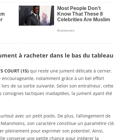
jument à racheter dans le bas du tableau
’S COURT (15)
qui reste une jument délicate à cerner.
ée encourageante, notamment grâce à un bel effort
 lors de sa sortie suivante. Selon son entraîneur, cette
 consignes tactiques inadaptées, la jument ayant été
 surtout avec un petit poids. De plus, l’allongement de
r. Néanmoins, son caractère constitue un paramètre clé.
ivrer pleinement pour exprimer son potentiel. Ainsi,
le conserve une petite chance pour intégrer la