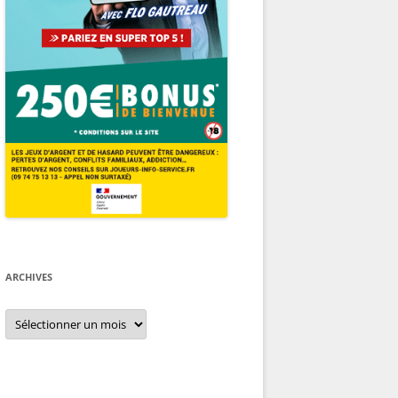
ARCHIVES
Archives