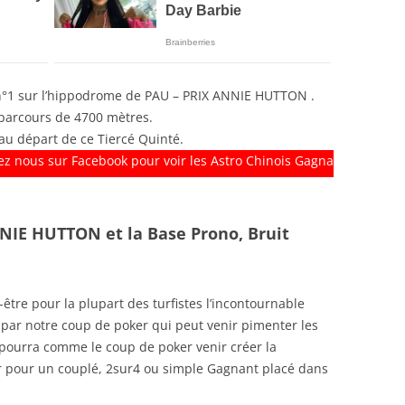
°1 sur l’hippodrome de PAU – PRIX ANNIE HUTTON .
 parcours de 4700 mètres.
 au départ de ce Tiercé Quinté.
s sur Facebook pour voir les Astro Chinois Gagnants des jours pr
IE HUTTON et la Base Prono, Bruit
être pour la plupart des turfistes l’incontournable
i par notre coup de poker qui peut venir pimenter les
i pourra comme le coup de poker venir créer la
er pour un couplé, 2sur4 ou simple Gagnant placé dans