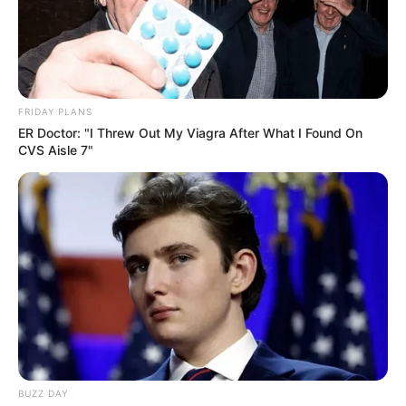
FRIDAY PLANS
ER Doctor: "I Threw Out My Viagra After What I Found On
CVS Aisle 7"
BUZZ DAY