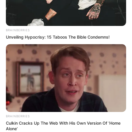
PRONOSTIC QUINTÉ PRIX AMALTHEA 27-
03-2026
BRAINBERRIES
Unveiling Hypocrisy: 15 Taboos The Bible Condemns!
PRONOSTIC QUINTÉ PRESSE PMU et bruits
d’écuries du jour à VINCENNES dans le PRIX
BRAINBERRIES
AMALTHEA – 27 Mars 2026
Culkin Cracks Up The Web With His Own Version Of ‘Home
Alone’