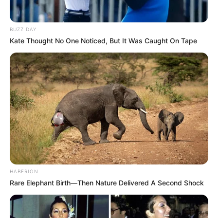
BUZZ DAY
Kate Thought No One Noticed, But It Was Caught On Tape
PRONOSTIC QUINTÉ de la meilleure presse
PMU
Retrouvez tous les jours les
pronostics de la presse sur
cette page
.
HABERION
Rare Elephant Birth—Then Nature Delivered A Second Shock
Vincennes les courses du PMU d’antan