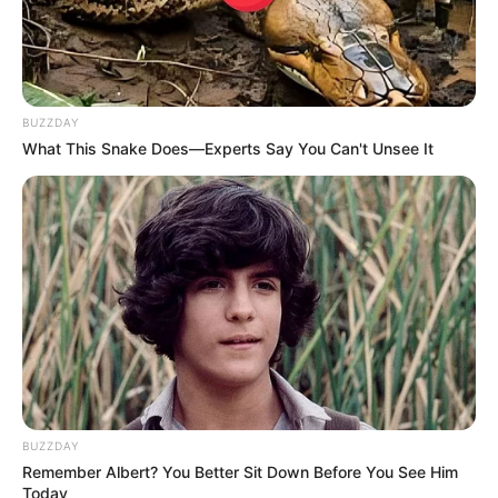
BUZZDAY
What This Snake Does—Experts Say You Can't Unsee It
BUZZDAY
Remember Albert? You Better Sit Down Before You See Him
Today