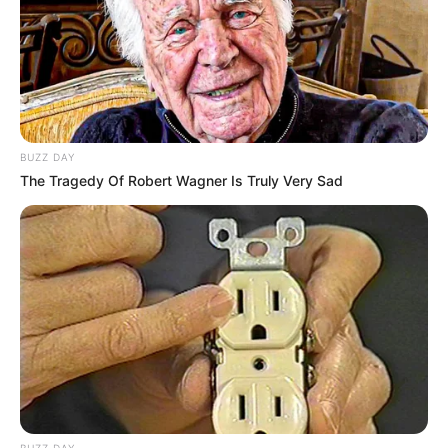
BUZZ DAY
The Tragedy Of Robert Wagner Is Truly Very Sad
Synthèse incontournable du Quinté du jour
en 5 chevaux proposée par Logic-Prono
Nouveau!
Obtenez en quelques secondes le meilleur