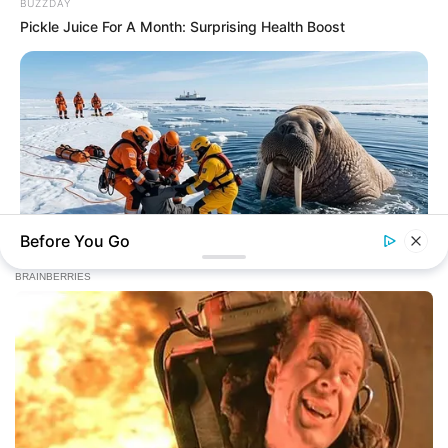
BUZZDAY
Pickle Juice For A Month: Surprising Health Boost
Before You Go
BUZZ DAY
He Accepted Death, Then This Animal Did The Unthinkable!