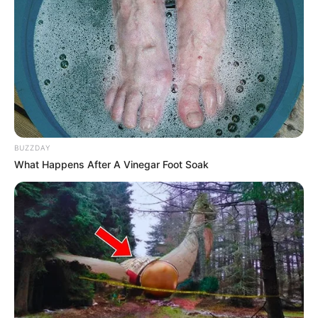
BUZZDAY
What Happens After A Vinegar Foot Soak