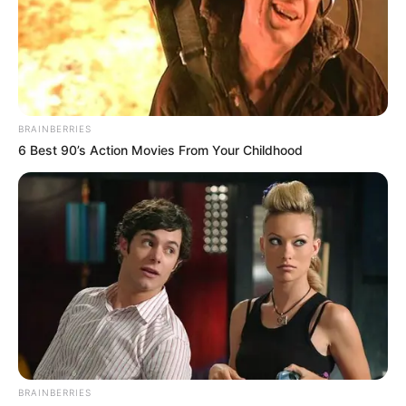
Dès lors, tous les paramètres semblent réunis.
Cependant, l’opposition reste sérieuse. Néanmoins, malgré
cela, tous les feux sont au vert. Ainsi, sauf incident, il
semble en mesure de réaliser la passe de trois. En
conclusion, il constitue un point d’appui majeur.
BRAINBERRIES
6 Best 90’s Action Movies From Your Childhood
9 HAIDA SAUTONNE : un regain de forme à
confirmer
Notre coup de poker de ce Quinté du jour,
9 HAIDA
SAUTONNE
qui revient progressivement à son meilleur
niveau. En effet, elle a récemment montré un net regain de
forme. De plus, elle vient d’améliorer son record personnel,
ce qui confirme ses progrès.
Ensuite, sa dernière sortie à Vincennes est encourageante.
En effet, elle aurait pu finir plus près avec un parcours plus
BRAINBERRIES