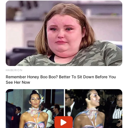
PRONOSTIC QUINTÉ de la meilleure presse
HABERION
PMU
Remember Honey Boo Boo? Better To Sit Down Before You
See Her Now
Retrouvez tous les jours les
pronostics de la presse sur
cette page
.
L’Hippodrome de Marseille Borely autrefois.