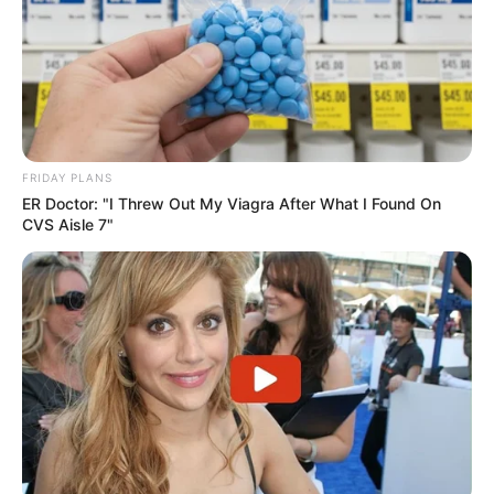
Notre Base Quinté du jour,
7 JE TE CHERCHE
qui affiche
une régularité remarquable. En effet, il reste sur une fin
d’année 2025 très aboutie, avec notamment deux victoires
et une excellente réduction kilométrique. Ensuite, après
avoir repris de la fraîcheur, il a effectué une rentrée
convaincante à Laval, ce qui confirme son bon niveau
FRIDAY PLANS
actuel.
ER Doctor: "I Threw Out My Viagra After What I Found On
CVS Aisle 7"
De plus, son entourage s’est montré particulièrement
confiant. Cette fois, il évoluera pieds nus, un paramètre
souvent déterminant à ce niveau. Par conséquent, il
devrait logiquement afficher des progrès significatifs.
D’autant plus qu’il bénéficie d’un engagement idéal au
premier échelon.
Ensuite, sa polyvalence tactique constitue un atout majeur.
En effet, il peut aussi bien aller de l’avant que patienter
avant de placer sa pointe finale. Ainsi, il s’adapte à tous les