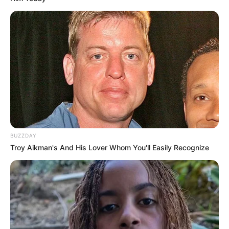
BUZZDAY
Troy Aikman's And His Lover Whom You'll Easily Recognize