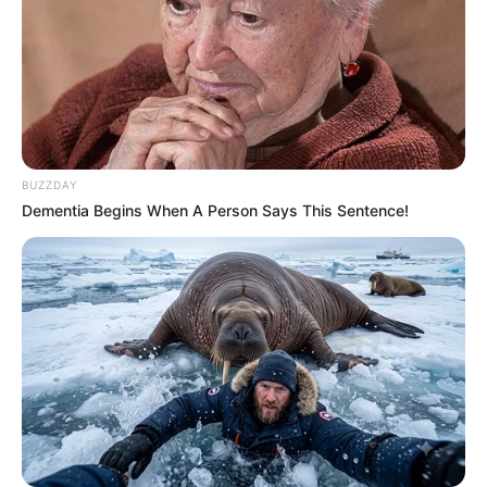
Astro Quinté : découvrez le ou les signes les
plus chanceux du jour
BUZZDAY
Dementia Begins When A Person Says This Sentence!