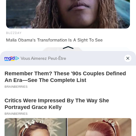
BUZZDAY
Malia Obama's Transformation Is A Sight To See
Before You Go
BUZZDAY
Monica Lewinsky, 51, Shows Off New Bikini Pics In Beach
Style