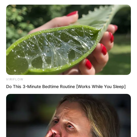
Aller
au
AU PETIT PARIEUR
contenu
Pronostic Gratuit du Tiercé Quinté PMU du jour
Menu
VIRIFLOW
Do This 3-Minute Bedtime Routine [Works While You Sleep]