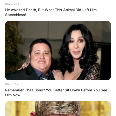
BUZZ DAY
He Awaited Death, But What This Animal Did Left Him
Speechless!
Découvrez le Cheval du jour
BUZZDAY
Le Pronostic PMU du Quinté du jour en 7
Remember Chaz Bono? You Better Sit Down Before You See
Him Now
chevaux du GNT 2ÈME ÉTAPE
1er: 7 JE TE CHERCHE
2ème: 8 HELIOS D’ELA