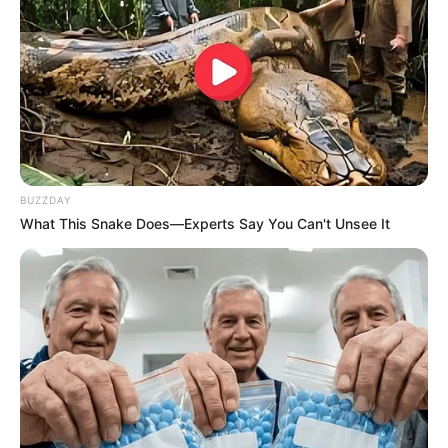
BUZZDAY
What This Snake Does—Experts Say You Can't Unsee It