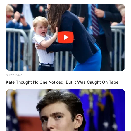
PRONOSTIC QUINTÉ PRESSE PMU et bruits
d’écuries du jour à MARSEILLE-BORELY dans
le GNT 2ÈME ÉTAPE – 25 Mars 2026
BUZZ DAY
Kate Thought No One Noticed, But It Was Caught On Tape