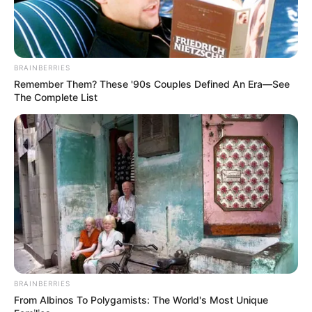
Ensuite, cette jument possède un atout intéressant : une
longue accélération capable de soutenir un effort prolongé.
Ce profil peut s’avérer précieux dans une course rythmée,
BRAINBERRIES
surtout si elle parvient à se placer rapidement dans le
Remember Them? These '90s Couples Defined An Era—See
groupe de tête.
The Complete List
Par ailleurs, sa précédente tentative sur le mile à Cagnes-
sur-Mer ne s’était pas déroulée dans les meilleures
conditions. Ce jour-là, elle avait hérité d’un numéro
défavorable et avait connu un parcours compliqué. Cette
fois, le numéro 2 derrière la voiture apparaît beaucoup
plus favorable et pourrait lui permettre d’obtenir un
meilleur déroulement de course.
Cependant, l’opposition s’annonce particulièrement relevée
dans ce Groupe I. C’est donc la grande interrogation : son
BRAINBERRIES
niveau actuel sera-t-il suffisant face à une telle
From Albinos To Polygamists: The World's Most Unique
concurrence ? Néanmoins, au regard de sa forme et de ses