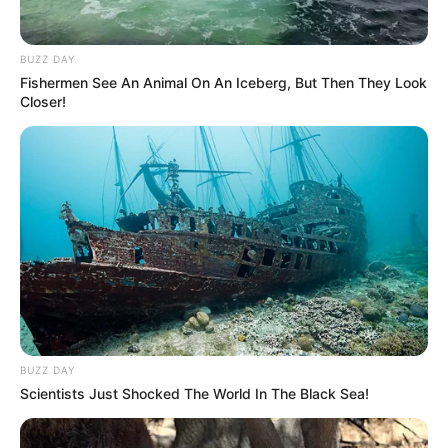
BUZZ DAY
Fishermen See An Animal On An Iceberg, But Then They Look
Closer!
BUZZ DAY
Scientists Just Shocked The World In The Black Sea!