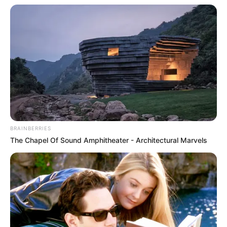
outsider capable de surprendre et d’accrocher une
allocation dans ce Quinté+.
2 HARLEY GEMA : une jument en pleine
forme qui tente de franchir un cap
Le Bruit d’Écurie du jour,
2 HARLEY GEMA
qui aborde ce
rendez-vous dans une excellente condition physique. En
effet, elle reste sur une victoire convaincante sur ce même
hippodrome au début de l’année, démontrant ainsi sa
BRAINBERRIES
grande aptitude aux pistes plates.
The Chapel Of Sound Amphitheater - Architectural Marvels
Depuis ce succès, son entourage a volontairement choisi
de lui redonner de la fraîcheur. Cette gestion prudente
s’explique notamment par les objectifs importants
programmés au printemps à l’étranger. Toutefois, elle
semble désormais proche de son meilleur niveau au
moment d’aborder cette épreuve de prestige.