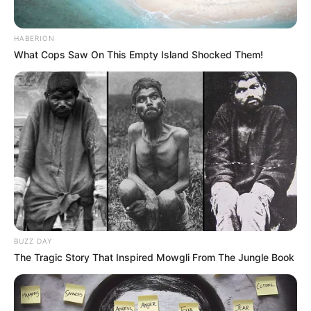
HABERION
What Cops Saw On This Empty Island Shocked Them!
BUZZ DAY
The Tragic Story That Inspired Mowgli From The Jungle Book