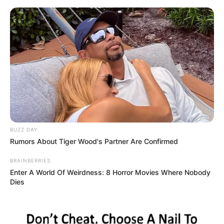
Aller
au
AU PETIT PARIEUR
contenu
Pronostic Gratuit du Tiercé Quinté PMU du jour
Menu
BUZZ DAY
Rumors About Tiger Wood's Partner Are Confirmed
BRAINBERRIES
Enter A World Of Weirdness: 8 Horror Movies Where Nobody
Dies
PRONOSTIC QUINTÉ CRITERIUM DE