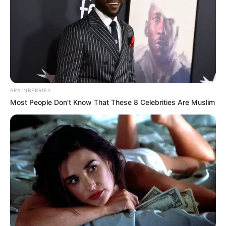
Une quarantaine de
pronostics de la meilleure presse du
PMU à consulter ici
!
BRAINBERRIES
Most People Don't Know That These 8 Celebrities Are Muslim