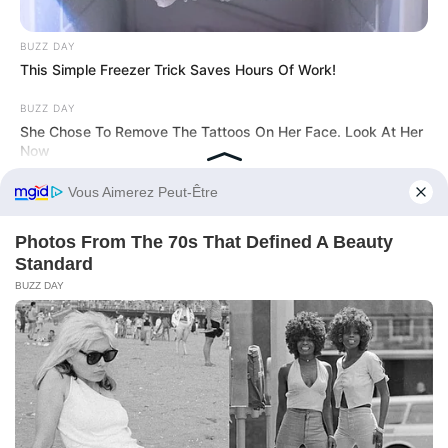
BUZZ DAY
This Simple Freezer Trick Saves Hours Of Work!
BUZZ DAY
She Chose To Remove The Tattoos On Her Face. Look At Her
Now
Navigation
←
PRONOSTIC QUINTÉ PRIX
PRONOSTIC QUINTÉ PRIX DE
des
PREDICATEUR 07-03-2026
CANAPVILLE 09-03-2026
→
articles
Before You Go
BUZZ DAY
Remember Chumlee? Take A Deep Breath Before You See