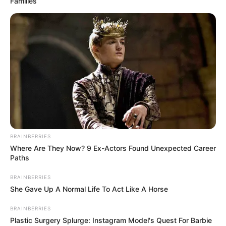
Families
récentes performances,
2 HARLEY GEMA
possède des
arguments pour viser au minimum une place à l’arrivée.
BRAINBERRIES
Where Are They Now? 9 Ex-Actors Found Unexpected Career
Paths
BRAINBERRIES
She Gave Up A Normal Life To Act Like A Horse
BRAINBERRIES
Plastic Surgery Splurge: Instagram Model's Quest For Barbie