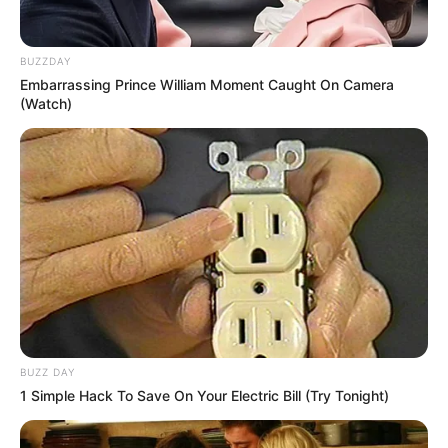
PMU
BUZZDAY
Retrouvez tous les jours les
pronostics de la presse sur
Embarrassing Prince William Moment Caught On Camera
cette page
.
(Watch)
Vincennes les courses du PMU d’antan
BUZZ DAY
1 Simple Hack To Save On Your Electric Bill (Try Tonight)