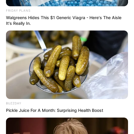
FRIDAY PLANS
Walgreens Hides This $1 Generic Viagra - Here's The Aisle
It's Really In.
BUZZDAY
Pickle Juice For A Month: Surprising Health Boost