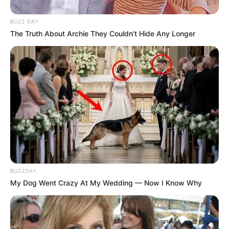
progressant, il possède une première chance théorique. En
résumé, toutes les conditions semblent réunies pour une
BUZZ DAY
confirmation attendue dans ce Quinté+.
The Truth About Archie They Couldn't Hide Any Longer
7 KIARO : la confiance retrouvée comme
principal atout
Notre coup de poker pour le Quinté+ du jour,
7 KIARO
qui
aborde ce rendez-vous avec un capital confiance
nettement renforcé. En effet, après plusieurs tentatives
infructueuses dans les handicaps, les courses à réclamer
lui ont permis de se relancer pleinement. De ce fait, ces
succès récents lui ont redonné du moral, un paramètre
essentiel à ce niveau.
BUZZDAY
My Dog Went Crazy At My Wedding — Now I Know Why
Par ailleurs, le cheval se montre régulier et arrive en pleine
forme. Certes, sa marge demeure réduite dans cette
catégorie. Cependant, il a déjà prouvé par le passé qu’il
pouvait s’illustrer face à une telle opposition. De plus, son