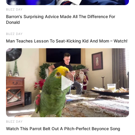
BUZZ DAY
Barron's Surprising Advice Made All The Difference For
Donald
BUZZ DAY
Synthèse incontournable du Quinté du jour
Man Teaches Lesson To Seat-Kicking Kid And Mom – Watch!
en 5 chevaux proposée par Logic-Prono
Nouveau!
Obtenez en quelques secondes le meilleur
pronostic Quinté du jour. Grâce à cette nouvelle version de
LOGIC-PRONO, le simulateur automatique de pronostics
PMU. Véritable service en or offert aux parieurs, pour un
Turf 100% gratuit. Choisissez parmi les 38 pronostics de la
presse du jour et passez les à la « moulinette ».
BUZZ DAY
Watch This Parrot Belt Out A Pitch-Perfect Beyonce Song
Quelle est l’arrivée et qui est le cheval