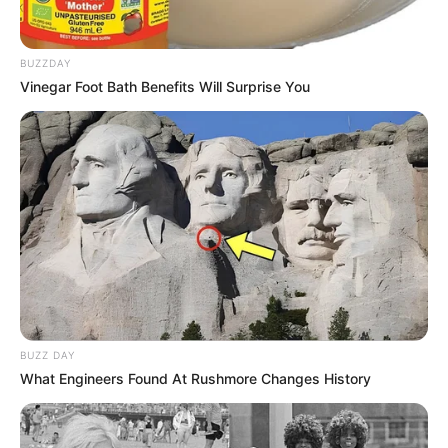
Notre Base Prono:
6 KRASKHOV
Notre Coup de Poker:
7 KIARO
BUZZDAY
Le Bruit d’écurie:
4 LE TABOU
Vinegar Foot Bath Benefits Will Surprise You
Prix Teddy à Saint-Cloud : analyse ciblée et
stratégique de trois profils clés du Quinté+
À l’approche de l’événement PMU disputé sur l’hippodrome
de Saint-Cloud, l’étude fine de certains profils s’impose.
Ainsi, dans ce handicap très ouvert, trois concurrents
attirent particulièrement notre attention par leur forme,
leur situation au poids et leur marge de progression. Dès
lors, une analyse précise de
6 KRASKHOV
,
7 KIARO
et
4 LE
TABOU
permet d’affiner les enjeux, tout en tenant compte
BUZZ DAY
du terrain annoncé et du contexte de course. Par
What Engineers Found At Rushmore Changes History
conséquent, place à notre synthèse rigoureuse, technique
et totalement orientée Quinté+.