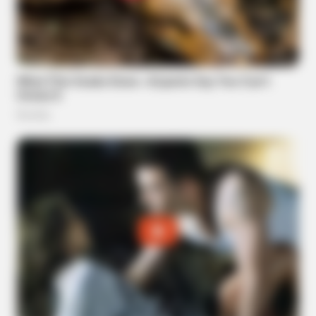
INSTANTHUB
Melania Trump Moments We Can't Believe Were Caught On
Camera