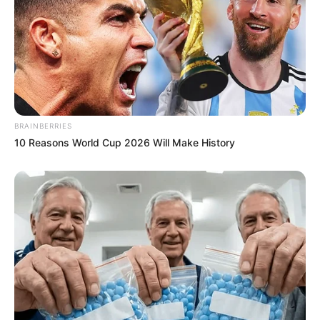
…
Top Chevaux de la PRESSE PMU PLAY
BRAINBERRIES
Astro Quinté : découvrez le ou les signes les
10 Reasons World Cup 2026 Will Make History
plus chanceux du jour