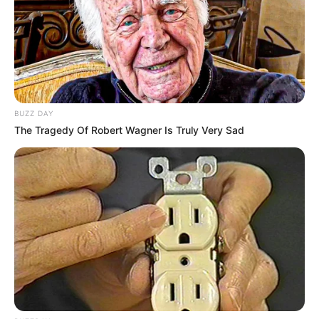
BUZZ DAY
The Tragedy Of Robert Wagner Is Truly Very Sad