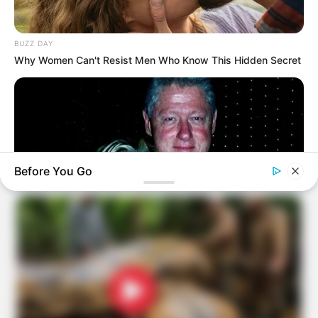
BUZZ DAY
Why Women Can't Resist Men Who Know This Hidden Secret
Before You Go
HEALTHYREHABCARE
At 80, This Is Where Bill Clinton Lives With His Partner In
Columbus