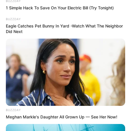
BUZZDAY
1 Simple Hack To Save On Your Electric Bill (Try Tonight)
BUZZDAY
Eagle Catches Pet Bunny In Yard -Watch What The Neighbor
Did Next
BUZZDAY
Meghan Markle's Daughter All Grown Up — See Her Now!