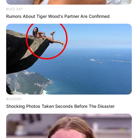
BUZZ DAY
Rumors About Tiger Wood's Partner Are Confirmed
BUZZDAY
Shocking Photos Taken Seconds Before The Disaster