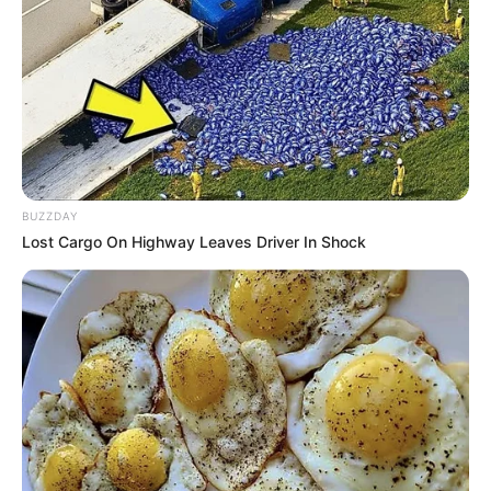
BUZZDAY
Lost Cargo On Highway Leaves Driver In Shock