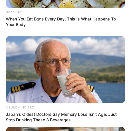
BUZZ DAY
When You Eat Eggs Every Day, This Is What Happens To
Your Body
NEUROMIND PRO
Japan's Oldest Doctors Say Memory Loss Isn't Age: Just
Stop Drinking These 3 Beverages