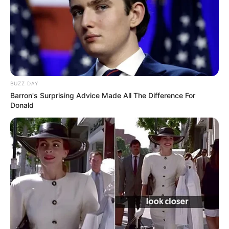
BUZZ DAY
Barron's Surprising Advice Made All The Difference For
Donald