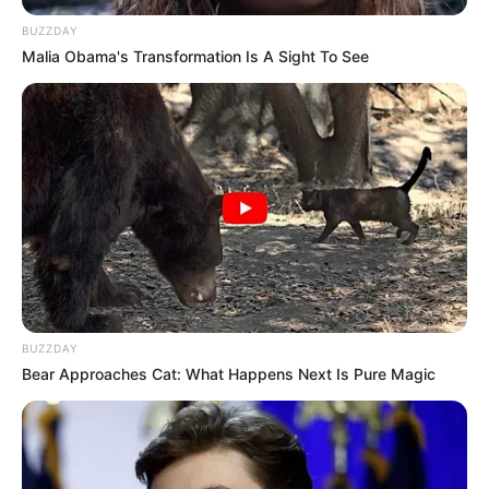
BUZZDAY
Malia Obama's Transformation Is A Sight To See
BUZZDAY
Bear Approaches Cat: What Happens Next Is Pure Magic