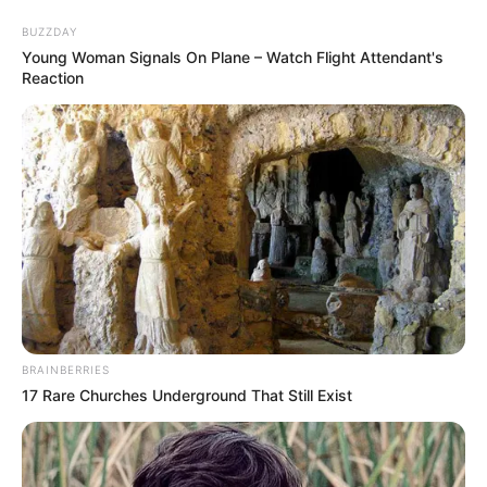
Aller
au
AU PETIT PARIEUR
BUZZDAY
contenu
Young Woman Signals On Plane – Watch Flight Attendant's
Reaction
Pronostic Gratuit du Tiercé Quinté PMU du jour
Menu
BRAINBERRIES
17 Rare Churches Underground That Still Exist
PRONOSTIC PRIX ROUTE DES PRINCES 28-