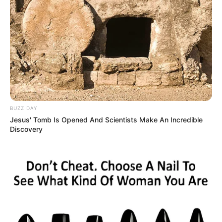
limpide. En résumé,
BABAKOOL (1)
réunit sérieux,
régularité et ambition pour viser les premières places.
SOUS LA NEIGE (6) – Une valeur sûre prête à
surprendre
Toujours appliqué,
SOUS LA NEIGE (6)
retrouve un
parcours qu’il connaît bien. Vainqueur ici même par le
passé, il a récemment confirmé sa belle condition à
BUZZ DAY
ParisLongchamp malgré un parcours contrarié. Les
Jesus' Tomb Is Opened And Scientists Make An Incredible
Discovery
œillères lui ont redonné du tranchant, et son jockey,
Christophe Soumillon, le connaît parfaitement. Son
entraîneur, Gavin Hernon, estime qu’il peut jouer un rôle
actif dans la phase finale. À cette valeur, il demeure
compétitif et devrait logiquement profiter de son bon
numéro dans les stalles. Sa régularité et son expérience
sur la PSF sont des atouts non négligeables. En résumé,
SOUS LA NEIGE (6)
pourrait bien créer la belle surprise du