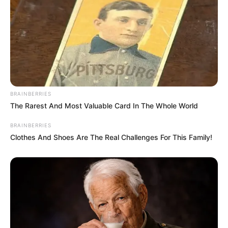
BRAINBERRIES
The Rarest And Most Valuable Card In The Whole World
BRAINBERRIES
Clothes And Shoes Are The Real Challenges For This Family!