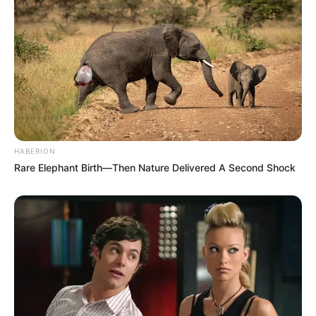
HABERION
Rare Elephant Birth—Then Nature Delivered A Second Shock