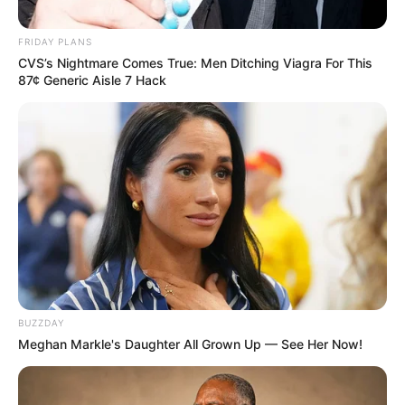
PRINCES.
FRIDAY PLANS
Course de Plat, pour un parcours de 1600 mètres.
CVS’s Nightmare Comes True: Men Ditching Viagra For This
Le Quinté du jour ce sont 16 Partants au départ de ce
87¢ Generic Aisle 7 Hack
Tiercé Quinté.
****Suivez n
Pronostic Quinté et sa Base Prono, pour un
couplé ou 2sur4 dans le PRIX DE LA ROUTE
DES PRINCES
Notre super base prono qui sera peut-être pour la plupart
BUZZDAY
des turfistes l’incontournable base fiable de ce quinté du
Meghan Markle's Daughter All Grown Up — See Her Now!
jour, suivi par notre coup de poker qui peut venir pimenter
les rapports et enfin le bruit de piste qui pourra comme le
coup de poker venir créer la surprise. Base + Bruit + Coup