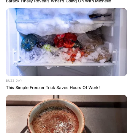
Barack Finally Reveals What's Going On With Michelle
BUZZ DAY
This Simple Freezer Trick Saves Hours Of Work!