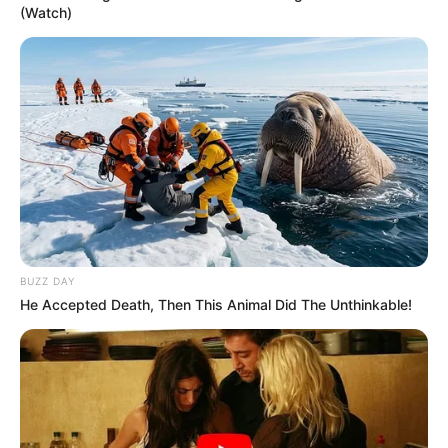
(Watch)
BUZZ DAY
He Accepted Death, Then This Animal Did The Unthinkable!