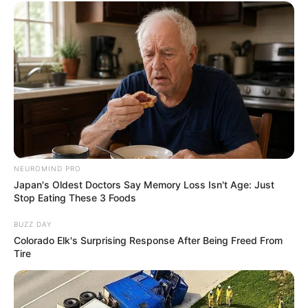
PMU à consulter ici
!
NEUROMIND PRO
Japan's Oldest Doctors Say Memory Loss Isn't Age: Just
Stop Eating These 3 Foods
BUZZ DAY
Colorado Elk's Surprising Response After Being Freed From
Tire