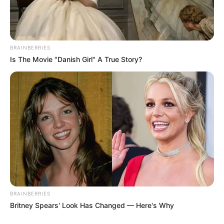
Le Pronostic PMU du Quinté du jour en 7
chevaux du PRIX DE LA REINE MARGUERITE
1er: 4 OURO PRETO
BRAINBERRIES
2ème: 16 SCREEN SHOT
Is The Movie "Danish Girl" A True Story?
3ème: 2 NEPALAIS
4ème: 11 MARTIN
5ème: 12 FLORENCE
6ème: 1 ZULU WARRIOR
7ème: 3 SHERZAL
Les regrets ou en cas de non-partant: 14 ZILRAK et/ou 7
MEHLANGO
Tous les Pronos Spot du jour!
BRAINBERRIES
Britney Spears' Look Has Changed — Here's Why
Une quarantaine de
pronostics de la meilleure presse du