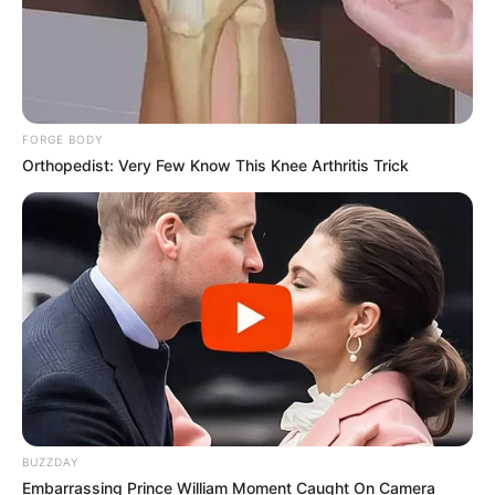
FORGE BODY
Orthopedist: Very Few Know This Knee Arthritis Trick
BUZZDAY
Embarrassing Prince William Moment Caught On Camera