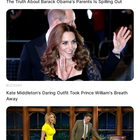
The Truth About Barack Obama's Parents Is Spilling Out
BUZZDAY
Kate Middleton's Daring Outfit Took Prince William's Breath
Away