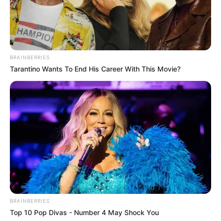
BRAINBERRIES
Tarantino Wants To End His Career With This Movie?
BRAINBERRIES
Top 10 Pop Divas - Number 4 May Shock You
Découvrez le Cheval du jour