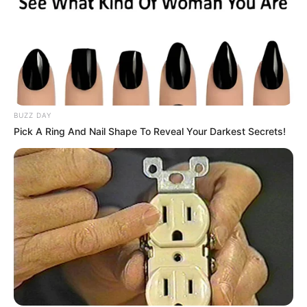
BUZZ DAY
Pick A Ring And Nail Shape To Reveal Your Darkest Secrets!
Pronostics PMU de la presse du Quinté le
Turf complet du PRIX DE LA REINE
MARGUERITE
Retrouvez tous les jours les
pronostics de la presse sur
cette page
.