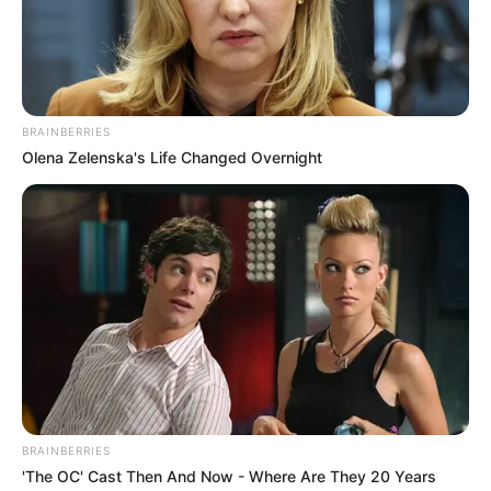
coup de poker venir créer la surprise. Base + Bruit + Coup
de Poker pour un couplé, 2sur4 ou simple Gagnant placé
dans le
Quinté du PMU
.
Notre Base Prono:
4 OURO PRETO
BRAINBERRIES
Notre Coup de Poker:
16 SCREEN SHOT
Olena Zelenska's Life Changed Overnight
Le Bruit d’écurie:
2 NEPALAIS
Analyse du Quinté+ Prix de la Reine
Marguerite à PARISLONGCHAMP
Dimanche à ParisLongchamp, le Quinté du Prix de la Reine
Marguerite s’annonce passionnant. Trois concurrents
attirent particulièrement notre attention :
4 OURO PRETO
,
16 SCREEN SHOT
et
2 NEPALAIS
. Leur profil mérite une
analyse détaillée.
BRAINBERRIES
4 OURO PRETO, un candidat solide sur le
'The OC' Cast Then And Now - Where Are They 20 Years