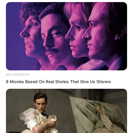
BRAINBERRIES
8 Movies Based On Real Stories That Give Us Shivers