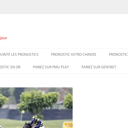
 jour
UINTÉ LES PRONOSTICS
PRONOSTIC ASTRO CHINOIS
PRONOSTICS
OSTIC EN OR
PARIEZ SUR PMU PLAY
PARIEZ SUR GENYBET