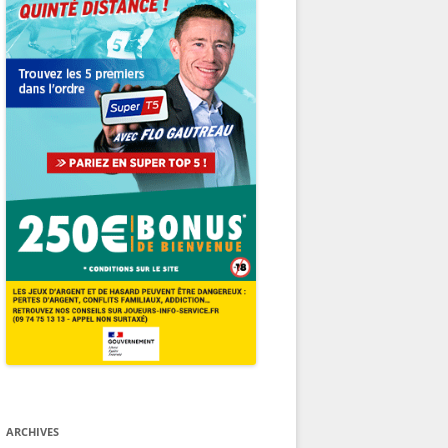
ARCHIVES