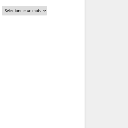
Archives