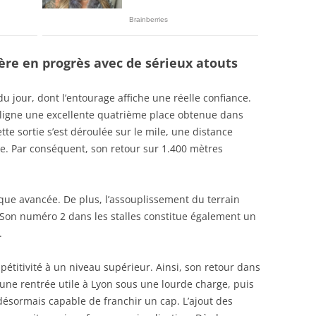
re en progrès avec de sérieux atouts
 jour, dont l’entourage affiche une réelle confiance.
uligne une excellente quatrième place obtenue dans
tte sortie s’est déroulée sur le mile, une distance
e. Par conséquent, son retour sur 1.400 mètres
que avancée. De plus, l’assouplissement du terrain
. Son numéro 2 dans les stalles constitue également un
.
mpétitivité à un niveau supérieur. Ainsi, son retour dans
s une rentrée utile à Lyon sous une lourde charge, puis
désormais capable de franchir un cap. L’ajout des