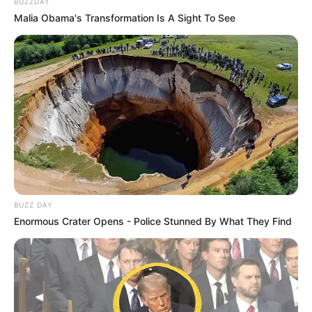
BUZZDAY
Malia Obama's Transformation Is A Sight To See
Conclusion – Trois profils à suivre de près
pour un Quinté+ très ouvert
Ce Prix du Jardin des Eaux Minérales s’annonce disputé.
COSMIC FRONT (9)
bénéficie d’un ensemble d’atouts
majeurs et demeure une base incontournable.
SCREEN
SHOT (16)
retrouve sa surface idéale et peut rebondir avec
autorité. Enfin,
DSCHINGIS RANGER (3)
revient au mieux et
possède la régularité nécessaire pour viser une place.
Ces trois candidatures présentent des profils
BUZZ DAY
complémentaires et hautement compétitifs pour intégrer
Enormous Crater Opens - Police Stunned By What They Find
la combinaison gagnante de ce Quinté+ long et sélectif sur
la PSF de Chantilly.
…
Astro Quinté : découvrez le ou les signes les