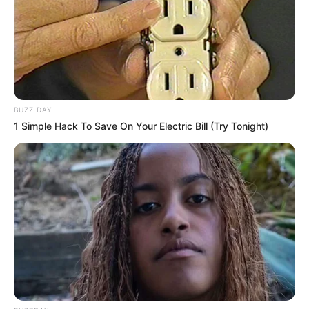
DSCHINGIS RANGER (3)
revient après quelques ennuis de
santé, mais tout est rentré dans l’ordre selon son
entraîneur. Sa course de rentrée à Deauville dans un
Quinté+ a été extrêmement encourageante. Sixième ce
jour-là, il a montré qu’il restait encore parfaitement
compétitif à ce niveau.
BUZZ DAY
1 Simple Hack To Save On Your Electric Bill (Try Tonight)
On insiste sur plusieurs points forts. Sa forme est jugée
très bonne. La distance et la surface lui conviennent
pleinement. Son entourage évoque « tous les feux au vert
». Il n’a certes plus une grande marge depuis ses deux
succès estivaux, mais il conserve assez de ressources pour
espérer une place.
Mis au point dans une écurie en pleine réussite, il montre
des signes tangibles de montée en puissance. Il reste
capable de décrocher un accessit dans ce tournoi exigeant.
Sa solidité et son sérieux en font un outsider très crédible.