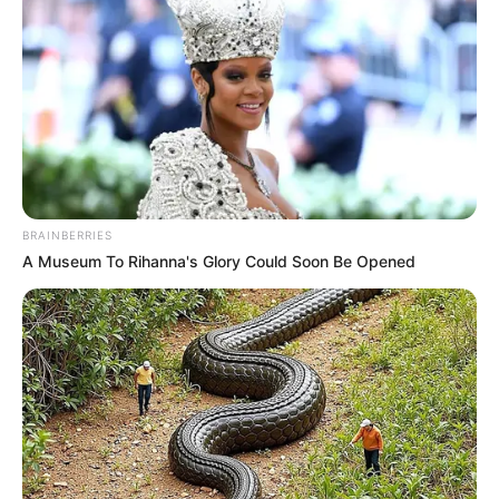
Synthèse incontournable du Quinté du jour
en 5 chevaux proposée par Logic-Prono
Nouveau!
Obtenez en quelques secondes le meilleur
pronostic Quinté du jour. Grâce à cette nouvelle version de
LOGIC-PRONO, le simulateur automatique de pronostics
PMU. Véritable service en or offert aux parieurs, pour un
Turf 100% gratuit. Choisissez parmi les 38 pronostics de la
BRAINBERRIES
presse du jour et passez les à la « moulinette ».
A Museum To Rihanna's Glory Could Soon Be Opened
Quelle est l’arrivée et qui est le cheval
gagnant du PRIX DU JARDIN DES EAUX
MINERALES ?