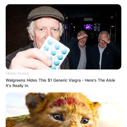
Aller
au
AU PETIT PARIEUR
contenu
Pronostic Gratuit du Tiercé Quinté PMU du jour
Menu
FRIDAY PLANS
Walgreens Hides This $1 Generic Viagra - Here's The Aisle
It's Really In.
PRONOSTIC PRIX JARDIN DES EAUX