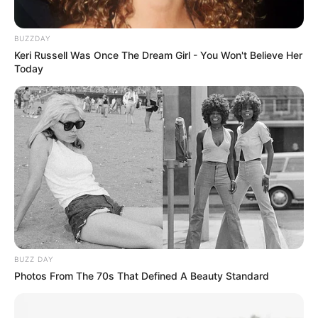
BUZZDAY
Keri Russell Was Once The Dream Girl - You Won't Believe Her
Today
Navigation
←
PRONOSTIC QUINTÉ PRIX
PRONOSTIC QUINTÉ PRIX DE
des
DE L’ANGOUMOIS 10-12-2025
TOURCOING 12-12-2025
→
articles
BUZZ DAY
Photos From The 70s That Defined A Beauty Standard