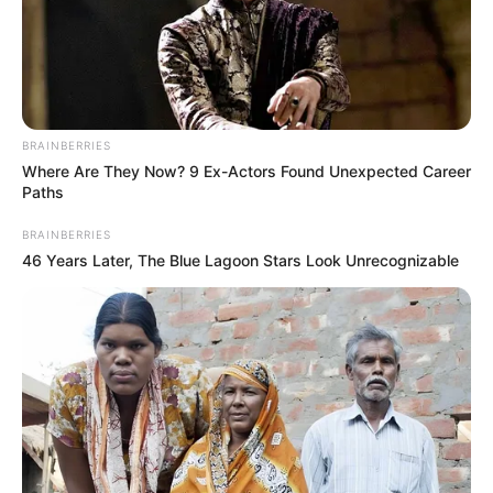
BRAINBERRIES
Where Are They Now? 9 Ex-Actors Found Unexpected Career
Paths
BRAINBERRIES
46 Years Later, The Blue Lagoon Stars Look Unrecognizable
Le Pronostic PMU du Quinté du jour en 7
chevaux du PRIX DU JARDIN DES EAUX