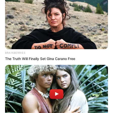
BRAINBERRIES
The Truth Will Finally Set Gina Carano Free
Pronostics PMU de la presse du Quinté le
Turf complet du PRIX DU JARDIN DES EAUX
MINERALES
Retrouvez tous les jours les
pronostics de la presse sur