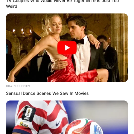
TV Couples Who Would Never Be Together: 9 Is Just Too
Weird
Si les courses à Chantilly m’étaient contées
BRAINBERRIES
Sensual Dance Scenes We Saw In Movies