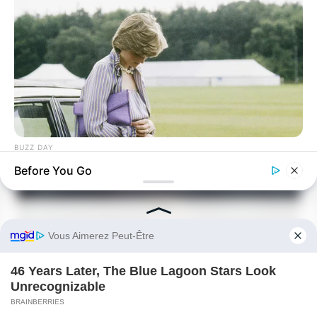
BUZZ DAY
Diana’s Last Words: Firefighter Finally Reveals The Truth
Before You Go
BUZZ DAY
Colorado Elk's Surprising Response After Being Freed From
Tire