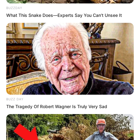
plusieurs profils confirmés. Toutefois, certains concurrents
BUZZDAY
semblent disposer de solides garanties avant le départ.
What This Snake Does—Experts Say You Can't Unsee It
Ainsi,
COMME QUOI (5)
,
LISIPPO (16)
et
JOH SPIRIT (10)
concentrent logiquement l’attention au regard de leur
forme actuelle, de leur situation au poids et des choix
effectués par leurs entourages. De plus, plusieurs
éléments techniques renforcent encore leur candidature
dans cette épreuve particulièrement ouverte.
COMME QUOI (5) : des œillères et Soumillon
pour viser la victoire
Notre base Quinté du jour,
COMME QUOI (5)
qui apparaît
BUZZ DAY
comme l’un des chevaux les plus séduisants du lot. En
The Tragedy Of Robert Wagner Is Truly Very Sad
effet, il reste sur une excellente deuxième place sur cette
piste de Compiègne, ce qui confirme immédiatement son
aptitude au tracé. De plus, son entourage estime qu’il est
désormais redevenu très compétitif après avoir été abaissé