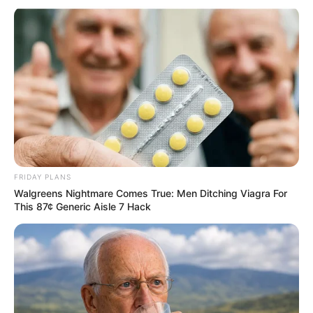
Ambre Molins. Cet élément peut encore jouer un rôle
important dans son comportement durant le parcours.
Son profil devient particulièrement intéressant si la piste
venait à s’assouplir avant l’épreuve. Son entourage estime
en effet qu’un éventuel orage renforcerait nettement ses
chances.
Habituée des gros handicaps et capable de produire une
belle accélération finale lorsqu’elle bénéficie d’un bon
déroulement de course,
JOH SPIRIT (10)
demeure donc
FRIDAY PLANS
une candidate crédible pour intégrer la bonne
Walgreens Nightmare Comes True: Men Ditching Viagra For
combinaison du Quinté+.
This 87¢ Generic Aisle 7 Hack