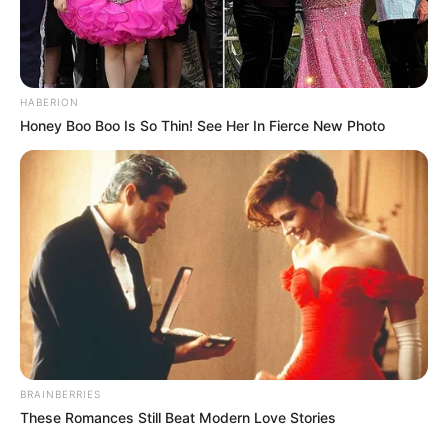
Le bruit d’écurie du Quinté+,
JOH SPIRIT (10)
qui reste une
concurrente particulièrement intéressante dans ce type de
handicap. Certes, l’assèchement du terrain ne représente
HABERION
pas un avantage pour elle. Cependant, son entourage a
Honey Boo Boo Is So Thin! See Her In Fierce New Photo
tenté plusieurs réglages afin d’améliorer encore son
confort en course, notamment avec la pose de plaques de
cuir sous les pieds pour atténuer les vibrations.
Cette jument expérimentée conserve encore de très beaux
moyens malgré ses 7 ans. Sa récente troisième place à
Lyon démontre clairement sa compétitivité actuelle. Ce
jour-là, elle a d’ailleurs très bien terminé son parcours tout
en laissant une excellente impression physique après
l’arrivée.
BRAINBERRIES
Même si elle peut parfois se montrer fantasque, son
These Romances Still Beat Modern Love Stories
entraîneur souligne également la très bonne entente avec