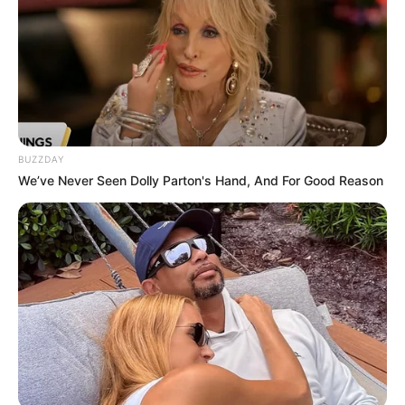
Astro Quinté : découvrez le ou les signes les
plus chanceux du jour
BUZZDAY
We’ve Never Seen Dolly Parton's Hand, And For Good Reason