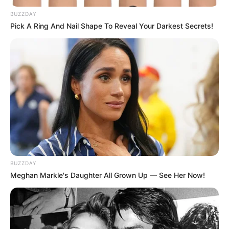
Pronostic Quinté du jour dans la réunion n°1 sur
BUZZDAY
Pick A Ring And Nail Shape To Reveal Your Darkest Secrets!
l’hippodrome de COMPIÈGNE – PRIX DES HAUTS DE
FRANCE.
Course de Plat, pour un parcours de 1600 mètres.
Le Quinté du jour ce sont 16 Partants au départ de ce
Tiercé Quinté.
 Gagnants des jours précédents.****
Découvrez nos
Outils PMU PLAY gratuits
: Le
Top chevaux du Quinté du jour et le comparateur de
pronostics Quinté+, des aides pour mieux jouer.
BUZZDAY
Meghan Markle's Daughter All Grown Up — See Her Now!
Pronostic Quinté et sa Base Prono, pour un
couplé ou 2sur4 dans le PRIX DES HAUTS DE
FRANCE