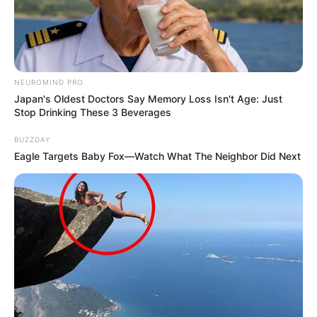
NEUROMIND PRO
Japan's Oldest Doctors Say Memory Loss Isn't Age: Just
Stop Drinking These 3 Beverages
BUZZDAY
Eagle Targets Baby Fox—Watch What The Neighbor Did Next
Quinté+ PMU PLAY : COMME QUOI (5), la
base solide face à JOH SPIRIT (10) et LISIPPO
(16)
Au moment du choix,
COMME QUOI (5)
semble réunir le
plus d’arguments solides. Sa récente performance à
Compiègne, son allègement au poids, le retour de