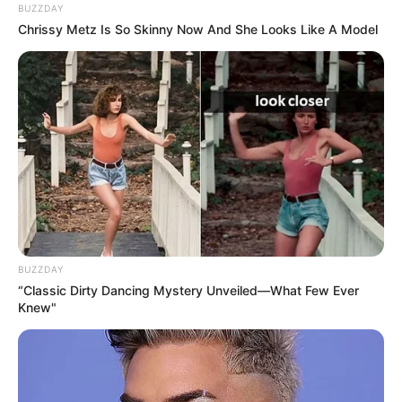
BUZZDAY
Chrissy Metz Is So Skinny Now And She Looks Like A Model
BUZZDAY
“Classic Dirty Dancing Mystery Unveiled—What Few Ever
Knew"