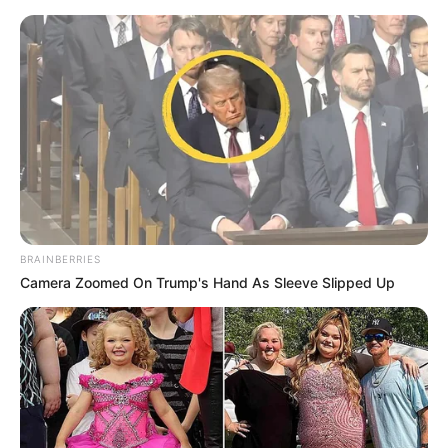
Même s’il découvre un lot particulièrement relevé, son
entourage le pense capable de bien faire dans ce genre de
handicap. Le changement de jockey ne suscite également
aucune inquiétude, puisque toute confiance est accordée à
Antoine Hamelin.
Plusieurs observateurs estiment qu’il possède encore une
réelle marge de progression. Malgré un premier essai
discret dans un Quinté+, ses récentes sorties sur 1.600
mètres à Saint-Cloud et Fontainebleau montrent qu’il se
BRAINBERRIES
rapproche progressivement du niveau requis.
Camera Zoomed On Trump's Hand As Sleeve Slipped Up
Sur la montante, courageux et encore perfectible,
LISIPPO
(16)
pourrait ainsi franchir un nouveau cap et venir
brouiller les cartes à belle cote.
JOH SPIRIT (10) : une jument expérimentée
capable de finir très fort