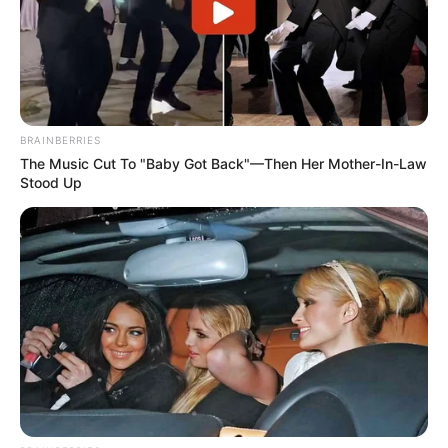
BRAINBERRIES
The Music Cut To "Baby Got Back"—Then Her Mother-In-Law
Stood Up