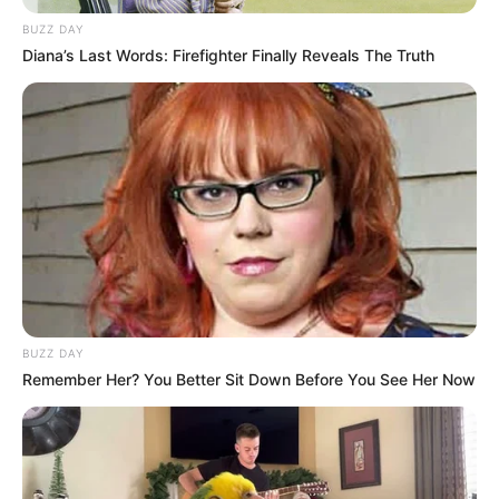
BUZZ DAY
Diana’s Last Words: Firefighter Finally Reveals The Truth
BUZZ DAY
Remember Her? You Better Sit Down Before You See Her Now