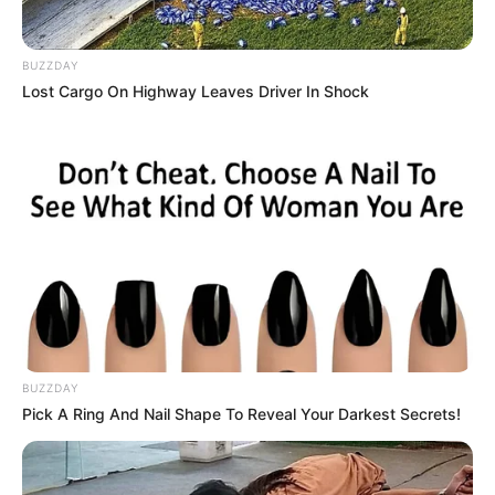
BUZZDAY
Lost Cargo On Highway Leaves Driver In Shock
BUZZDAY
Pick A Ring And Nail Shape To Reveal Your Darkest Secrets!
Résumé des conseils et de l’Analyse base
Quinté: