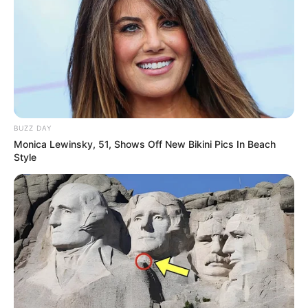
BUZZ DAY
Monica Lewinsky, 51, Shows Off New Bikini Pics In Beach
Style