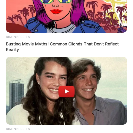
BRAINBERRIES
Busting Movie Myths! Common Clichés That Don't Reflect
Reality
BRAINBERRIES