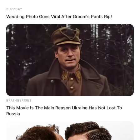
Aller
au
AU PETIT PARIEUR
BUZZDAY
contenu
Wedding Photo Goes Viral After Groom's Pants Rip!
Pronostic Gratuit du Tiercé Quinté PMU du jour
Menu
BRAINBERRIES
This Movie Is The Main Reason Ukraine Has Not Lost To
Russia