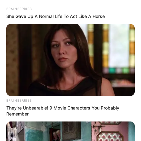
BRAINBERRIES
She Gave Up A Normal Life To Act Like A Horse
BRAINBERRIES
They're Unbearable! 9 Movie Characters You Probably
Remember