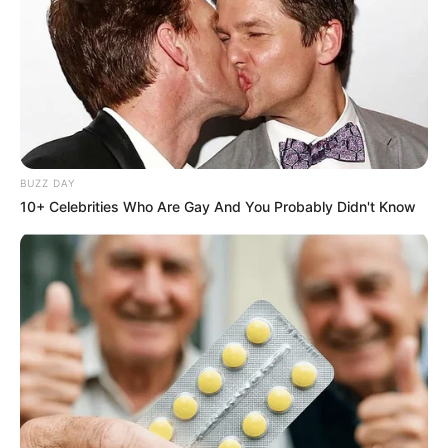
PRONOSTIC PRIX DU JOCKEY CLUB
QUINTÉ PMU 01-06-2025
BUZZ DAY
10+ Celebrities Who Are Gay And You Probably Didn't Know
Pronostic Quinté et Presse PMU du jour
pour le QATAR PRIX DU JOCKEY CLUB ce 1er
JUIN 2025