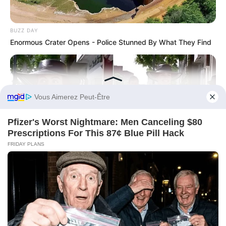
BUZZ DAY
Enormous Crater Opens - Police Stunned By What They Find
Before You Go
BUZZ DAY
Nobody Caught This Wardrobe Mistake In 'Pretty Woman',
Until Now