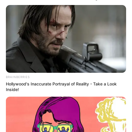
BRAINBERRIES
Hollywood's Inaccurate Portrayal of Reality - Take a Look
Inside!