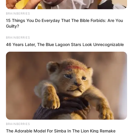
BRAINBERRIES
15 Things You Do Everyday That The Bible Forbids: Are You
Guilty?
BRAINBERRIES
46 Years Later, The Blue Lagoon Stars Look Unrecognizable
BRAINBERRIES
The Adorable Model For Simba In The Lion King Remake