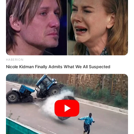
indéniable. Par conséquent, il devrait bénéficier d’un
parcours limpide. Par ailleurs, son aptitude à finir vite
pourrait faire la différence dans la phase finale. Toutefois,
il découvre la distance des 2100 mètres. Mais si
l’allongement lui convient, il peut tout simplement
s’imposer.
HABERION
Nicole Kidman Finally Admits What We All Suspected