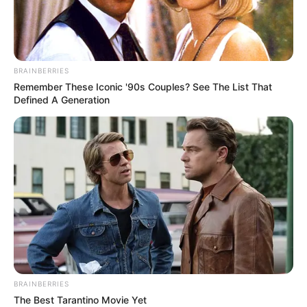
BRAINBERRIES
Remember These Iconic '90s Couples? See The List That
Defined A Generation
BRAINBERRIES
The Best Tarantino Movie Yet