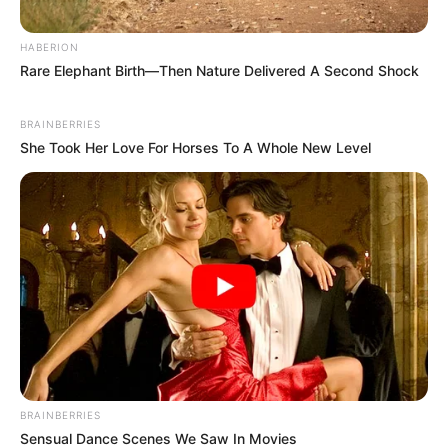
HABERION
Rare Elephant Birth—Then Nature Delivered A Second Shock
BRAINBERRIES
She Took Her Love For Horses To A Whole New Level
BRAINBERRIES
Sensual Dance Scenes We Saw In Movies