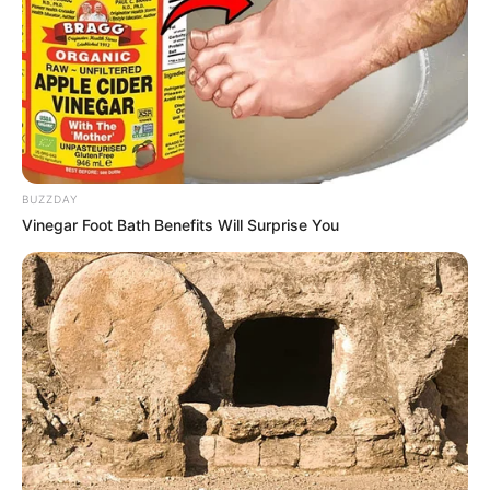
jour, suivi par notre coup de poker qui peut venir pimenter
les rapports et enfin le bruit de piste qui pourra comme le
coup de poker venir créer la surprise. Base + Bruit + Coup
de Poker pour un couplé, 2sur4 ou simple Gagnant placé
dans le
Quinté du PMU
.
Notre Base Prono:
15 CAMILLE PISSARRO
Notre Coup de Poker:
16 NITOI
BUZZDAY
Le Bruit d’écurie:
3 KING OF CITIES
Vinegar Foot Bath Benefits Will Surprise You
Analyse du Quinté+ du 1er Juin 2025 à
Chantilly
Ce dimanche 1er juin, l’hippodrome de Chantilly accueille
le prestigieux Qatar Prix du Jockey Club, un Groupe 1 qui
réunit les meilleurs poulains de 3 ans sur les 2100 mètres
cantiliens. Parmi les dix-huit concurrents engagés dans ce
Quinté+ très attendu, trois participants attirent