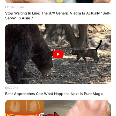
Pronostic Quinté du jour dans la réunion n°1 sur
FRIDAY PLANS
Stop Waiting In Line: The 87¢ Generic Viagra Is Actually "Self-
l’hippodrome de CHANTILLY – QATAR PRIX DU JOCKEY
Serve" In Aisle 7
CLUB.
Course de Plat, pour un parcours de 2100 mètres.
Le Quinté du jour ce sont 18 Partants au départ de ce
Tiercé Quinté.
jours précédents.****
Pronostic Quinté et sa Base Prono, pour un
couplé ou 2sur4 dans le QATAR PRIX DU
BUZZDAY
JOCKEY CLUB
Bear Approaches Cat: What Happens Next Is Pure Magic
Notre super base prono qui sera peut-être pour la plupart
des turfistes l’incontournable base fiable de ce quinté du