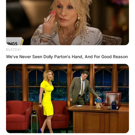
PRONOSTIC PRIX DE LA GLORIETTE
QUINTÉ PMU 15-03-2026
BUZZDAY
We’ve Never Seen Dolly Parton's Hand, And For Good Reason
Pronostic Quinté et Presse PMU du jour
pour le PRIX DE LA GLORIETTE ce 15 Mars
2026