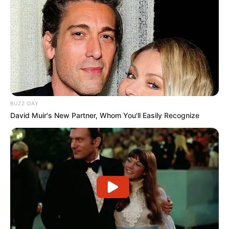
confirmé l’efficacité du rallongement de la distance, un
paramètre qui semble désormais parfaitement convenir à
ce compétiteur endurci.
Cependant, cette victoire lui a valu une pénalisation de
sept livres sur l’échelle des valeurs. Ainsi, sa tâche se
complique face à une opposition plus relevée. Néanmoins,
son entraîneur indique que le cheval est resté à 100 % de
BUZZ DAY
ses moyens depuis ce succès, ce qui constitue un signal
David Muir's New Partner, Whom You'll Easily Recognize
encourageant avant cette nouvelle tentative.
En outre,
8 GOLD PLAYER
possède un autre atout
important : sa grande adaptabilité aux terrains. Qu’il
s’agisse d’une piste souple ou très souple, il sait s’y
adapter, ce qui représente un avantage certain dans des
conditions annoncées exigeantes. De plus, le tirage au sort
lui a attribué un numéro de corde favorable, permettant
d’envisager un parcours offensif, tactique qu’il apprécie