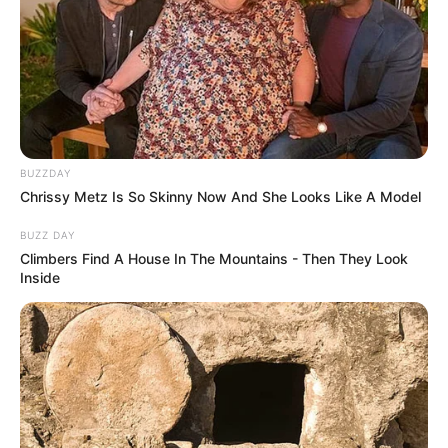
BUZZDAY
Chrissy Metz Is So Skinny Now And She Looks Like A Model
BUZZ DAY
Climbers Find A House In The Mountains - Then They Look
Inside
Découvrez le Cheval du jour