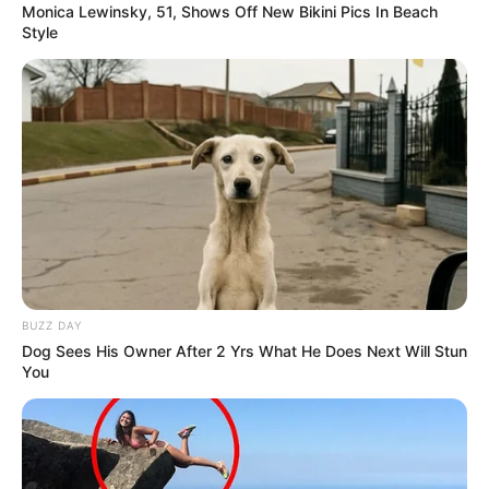
par leur régularité, leur forme récente ou encore leur
Monica Lewinsky, 51, Shows Off New Bikini Pics In Beach
aptitude aux pistes assouplies.
Style
Ainsi, trois candidatures méritent une attention
particulière pour les parieurs du PMU :
3 ZELZARI
,
8 GOLD
PLAYER
et
7 SEONA
. Tous disposent d’arguments sérieux
pour jouer un rôle actif dans ce Quinté+. Analyse détaillée
de leurs chances dans cette épreuve ouverte.
3 ZELZARI : un modèle de régularité capable
de viser les premières places
Notre base Quinté du jour,
3 ZELZARI
toujours très
BUZZ DAY
appliqué en compétition, s’impose comme un concurrent
Dog Sees His Owner After 2 Yrs What He Does Next Will Stun
You
particulièrement fiable dans les gros handicaps. En effet,
ce pensionnaire de Daniela Mele se montre constant dans
ses performances et donne régulièrement le meilleur de
lui-même. D’ailleurs, il n’est pas sorti des cinq premiers
lors de ses trois tentatives dans les Quinté+, preuve de sa