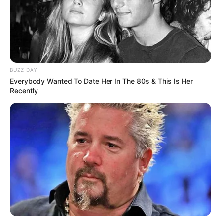
BUZZ DAY
Everybody Wanted To Date Her In The 80s & This Is Her
Recently