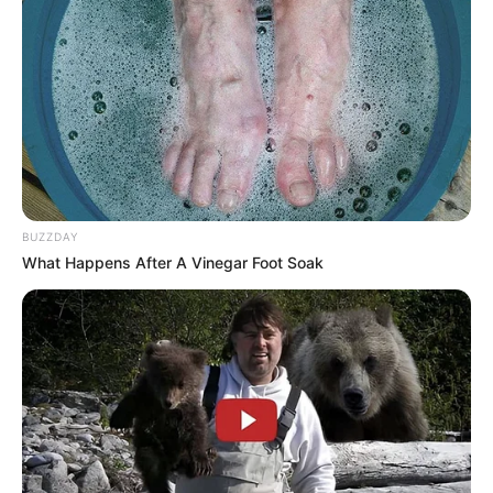
Récemment, elle a effectué une rentrée convaincante à
Lyon-La Soie après deux mois et demi d’absence. Ce jour-
là, elle s’est remarquablement comportée en prenant la
deuxième place, malgré une lourde charge à porter. Cette
performance laisse penser que la course lui a été très
profitable et qu’elle devrait afficher des progrès sensibles
sur cette tentative.
De plus,
7 SEONA
possède déjà de l’expérience dans ce
BUZZDAY
type de confrontation. Elle a notamment remporté un
What Happens After A Vinegar Foot Soak
Quinté+ sur l’hippodrome du Val d’Or, ce qui constitue un
repère intéressant avant de retrouver ce tracé. Son aisance
sur les pistes souples renforce également la confiance de
son entourage.
Toutefois, elle devra relever un nouveau défi puisqu’elle
affrontera cette fois ses aînés. Une opposition souvent plus
expérimentée qui peut compliquer sa tâche. Malgré cela,