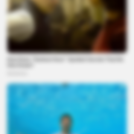
HABERION
Honey Boo Boo Is So Thin! See Her In Fierce New Photo
BUZZDAY
Embarrassing Prince William Moment Caught On Camera
(Watch)