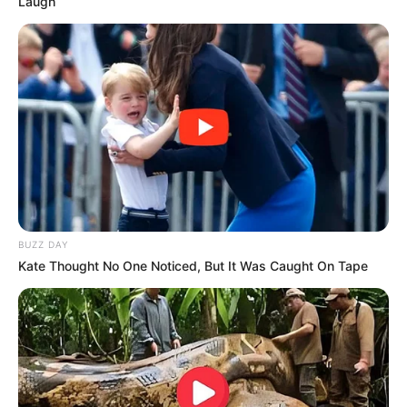
Laugh
un peu plus bas sur cette même page.
Le pronostic étant établi 24 heures à l’avance, il est
préférable de venir vérifier celui-ci quelques minutes avant
le départ. Car dans le cas de non-partant le pronostic est
susceptible d’évoluer jusqu’à 15 minutes avant la course
du Tiercé Quarté Quinté.
Pour vous aider à faire votre prono n’hésitez pas à utiliser
notre logiciel de
Pronostics-Spot
ou bien notre
logiciel-Turf
ils ont l’avantage d’être gratuits.
BUZZ DAY
Kate Thought No One Noticed, But It Was Caught On Tape