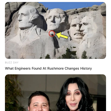
2ème: 8 GOLD PLAYER
3ème: 7 SEONA
4ème: 9 KALAHANI
5ème: 4 DON’T SHUT ME DOWN
6ème: 6 DIXMUDE
7ème: 2 MON RICIN
Les regrets ou en cas de non-partant: 5 PERCIVAL et/ou 14
INCREMENTAL
BUZZ DAY
Les Pronos Spot Fonctionnent à nouveau!
What Engineers Found At Rushmore Changes History
Une quarantaine de
pronostics de la meilleure presse du
PMU à consulter ici
!
Synthèse incontournable du Quinté du jour
en 5 chevaux proposée par Logic-Prono