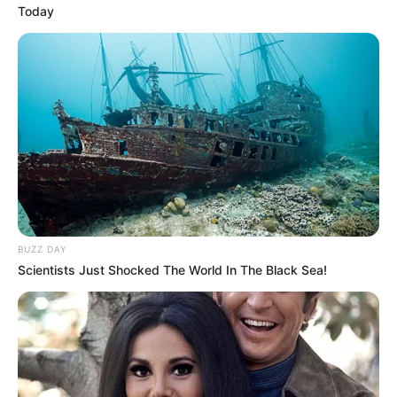
Today
BUZZ DAY
Scientists Just Shocked The World In The Black Sea!