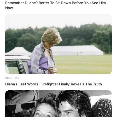
Remember Duane? Better To Sit Down Before You See Him
Now
BUZZ DAY
Diana’s Last Words: Firefighter Finally Reveals The Truth