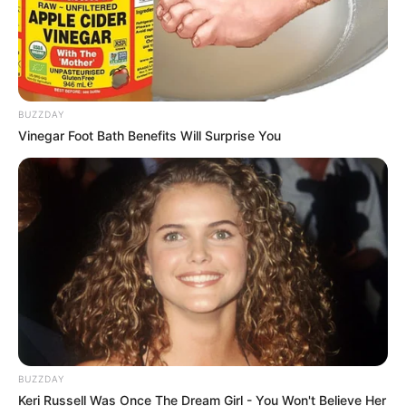
BUZZDAY
Vinegar Foot Bath Benefits Will Surprise You
BUZZDAY
Keri Russell Was Once The Dream Girl - You Won't Believe Her