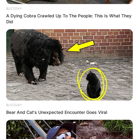
BUZZDAY
A Dying Cobra Crawled Up To The People: This Is What They
Did
BUZZDAY
Bear And Cat's Unexpected Encounter Goes Viral