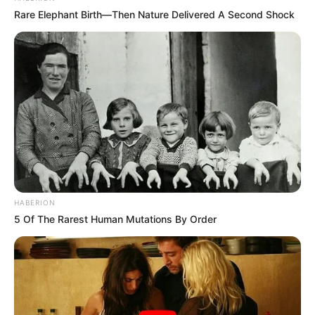
Rare Elephant Birth—Then Nature Delivered A Second Shock
HABERION
5 Of The Rarest Human Mutations By Order