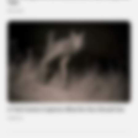
HABERION
Opulence In Grief: The Lavish Burial Of A Gypsy Tycoon