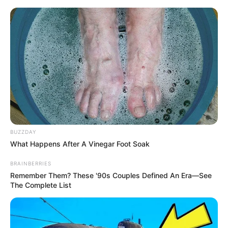
Aller
au
AU PETIT PARIEUR
contenu
Pronostic Gratuit du Tiercé Quinté PMU du jour
Menu
BUZZDAY
What Happens After A Vinegar Foot Soak
BRAINBERRIES
Remember Them? These '90s Couples Defined An Era—See
The Complete List