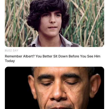
BUZZ DAY
Remember Albert? You Better Sit Down Before You See Him
Today