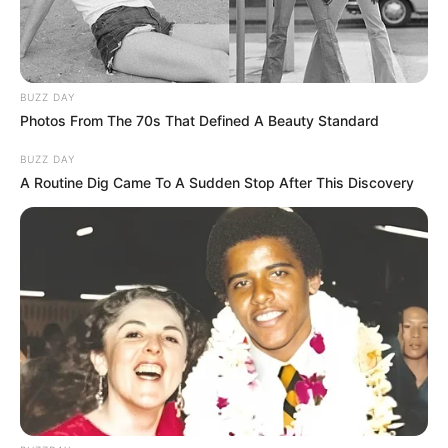
Le Pronostic PMU du Quinté du jour en 7
chevaux du PRIX LE PARISIEN (PRIX DE
BUZZ DAY
BALLEROY)
Photos From The 70s That Defined A Beauty Standard
1er: 2 ACTO
BUZZ DAY
A Routine Dig Came To A Sudden Stop After This Discovery
2ème: 7 SEND WOOD
3ème: 14 LA CEIBA
4ème: 4 CANNEZA
5ème: 10 EL PEQUENIO
6ème: 9 KRASKHOV
7ème: 8 VIVID
Les regrets ou en cas de non-partant: 13 LUFFY et/ou 6
KODIACOLOR
Tous les Pronos Spot du jour!