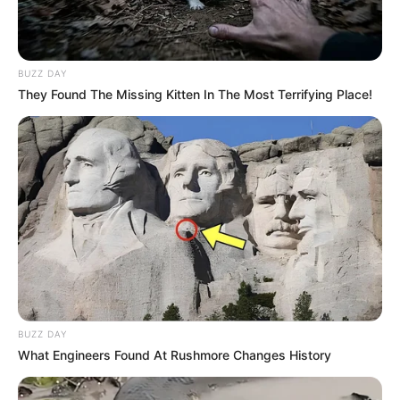
BUZZ DAY
They Found The Missing Kitten In The Most Terrifying Place!
BUZZ DAY
What Engineers Found At Rushmore Changes History