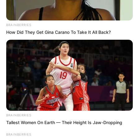
BRAINBERRIES
How Did They Get Gina Carano To Take It All Back?
BRAINBERRIES
Tallest Women On Earth — Their Height Is Jaw-Dropping
BRAINBERRIES