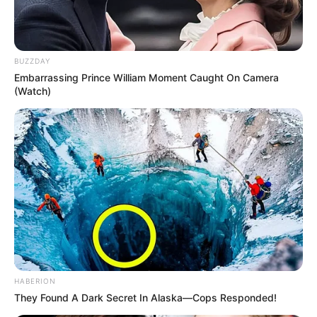
BUZZDAY
Embarrassing Prince William Moment Caught On Camera
(Watch)
HABERION
They Found A Dark Secret In Alaska—Cops Responded!