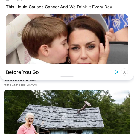
This Liquid Causes Cancer And We Drink It Every Day
Before You Go
BUZZ DAY
Kate Middleton Can't Stop Finding These In Prince Louis's
Bed