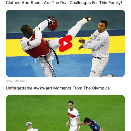
CLAVUS (4) : la régularité comme arme
Clothes And Shoes Are The Real Challenges For This Family!
maîtresse
Double lauréat de Quinté+ en 2024 et 2025, CLAVUS fait
preuve d’une remarquable constance. Il débute toutefois
en ligne droite, ce qui représente une inconnue à ce
niveau. Sur 1600 mètres, il a déjà démontré une belle
aisance et a prouvé pouvoir dominer Babakool. Restant sur
deux bonnes performances en Classe 1, il aborde cette
épreuve avec des ambitions légitimes. Sa valeur 58,5 kg ne
lui laisse pas une marge énorme, mais son profil combatif
pourrait lui permettre de s’illustrer parmi les meilleures
BRAINBERRIES
places.
Unforgettable Awkward Moments From The Olympics
KOVROV (8) : un outsider à surveiller
Engagé pour son premier handicap, KOVROV reste
compétitif sur la distance du mile. Il ne bénéficie plus de la
décharge dont il profitait auparavant, ce qui pourrait