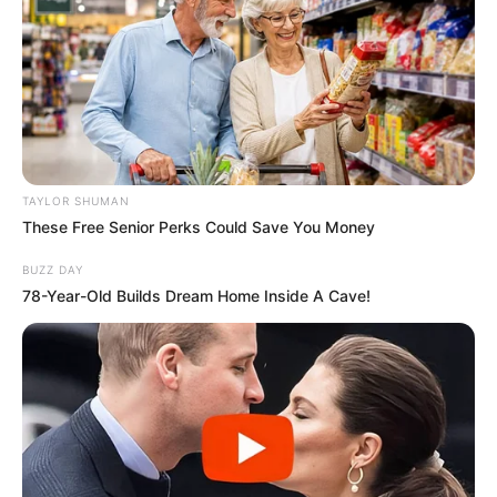
TAYLOR SHUMAN
These Free Senior Perks Could Save You Money
BUZZ DAY
78-Year-Old Builds Dream Home Inside A Cave!