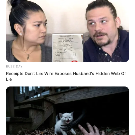
BUZZ DAY
Receipts Don't Lie: Wife Exposes Husband's Hidden Web Of
Lie