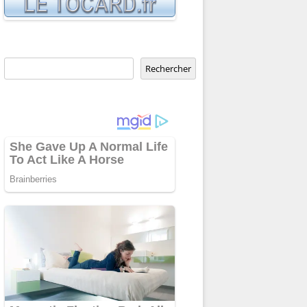
Rechercher
Rechercher