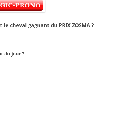
est le cheval gagnant du PRIX ZOSMA ?
t du jour ?