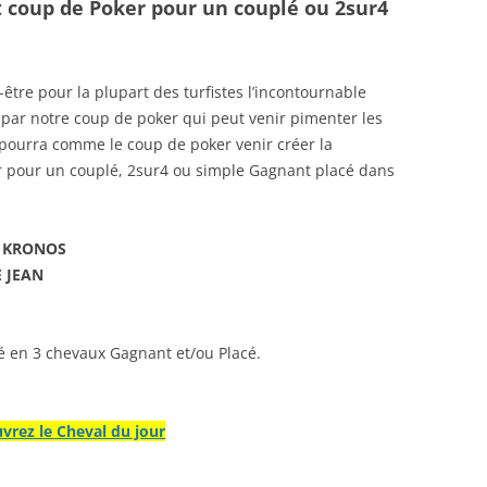
et coup de Poker pour un couplé ou 2sur4
être pour la plupart des turfistes l’incontournable
i par notre coup de poker qui peut venir pimenter les
i pourra comme le coup de poker venir créer la
er pour un couplé, 2sur4 ou simple Gagnant placé dans
 KRONOS
E JEAN
 en 3 chevaux Gagnant et/ou Placé.
vrez le Cheval du jour