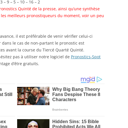
 – 9 – 5 – 10 – 16 – 2
onostics Quinté de la presse, ainsi qu’une synthèse
c les meilleurs pronostiqueurs du moment, voir un peu
avance, il est préférable de venir vérifier celui-ci
 dans le cas de non-partant le pronostic est
tes avant la course du Tiercé Quarté Quinté.
ésitez pas à utiliser notre logiciel de
Pronostics-Spot
ntage d’être gratuits.