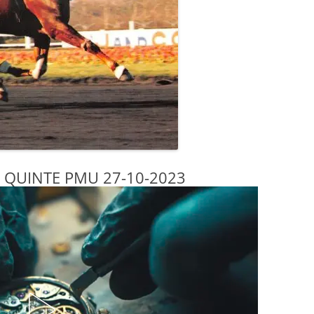
 QUINTE PMU 27-10-2023