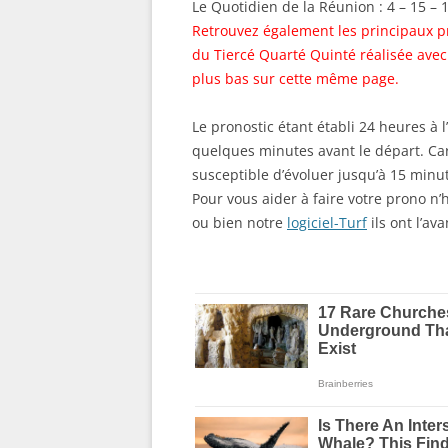
Le Quotidien de la Réunion : 4 – 15 – 13
Retrouvez également les principaux pr
du Tiercé Quarté Quinté réalisée ave
plus bas sur cette même page.
Le pronostic étant établi 24 heures à l’
quelques minutes avant le départ. Car
susceptible d’évoluer jusqu’à 15 minu
Pour vous aider à faire votre prono n’h
ou bien notre
logiciel-Turf
ils ont l’ava