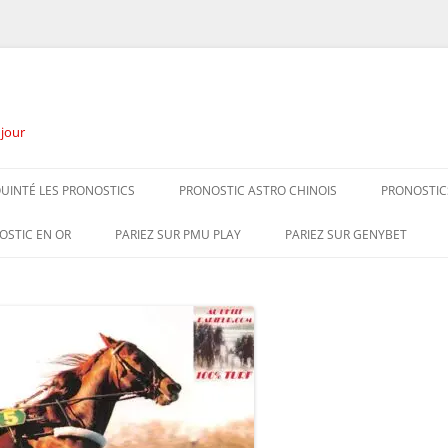
 jour
UINTÉ LES PRONOSTICS
PRONOSTIC ASTRO CHINOIS
PRONOSTICS
OSTIC EN OR
PARIEZ SUR PMU PLAY
PARIEZ SUR GENYBET