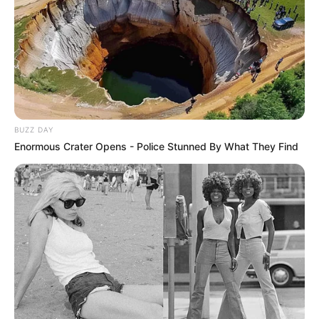
les rapports et enfin le bruit de piste qui pourra comme le
coup de poker venir créer la surprise. Base + Bruit + Coup
de Poker pour un couplé, 2sur4 ou simple Gagnant placé
dans le Quinté du PMU.
Notre Base Quinté:
5 IN EN VRIE
Notre Coup de Poker:
11 CHEYENNE LUX
BUZZ DAY
Le Bruit d’écurie:
1 CERTAINLY
Enormous Crater Opens - Police Stunned By What They Find
Voici une analyse détaillée de la base Prono, dans le cadre
du Quinté+ du 4 Décembre à VINCENNES, Le PRIX DE
VILLERS COTTERETS 2024.
Analyse de la Base PMU du Quinté du jour
IN EN VRIE (5)
Ce pensionnaire de Thierry Roussel est en constante
progression, notamment grâce au déferrage des quatre