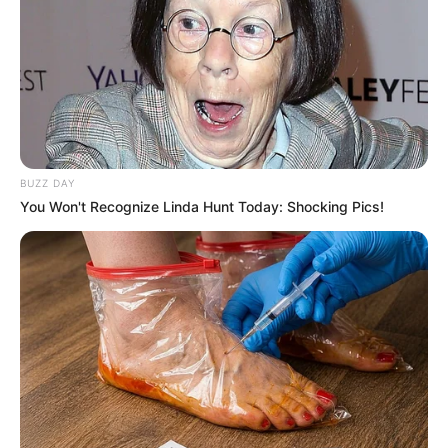
PRIX VILLERS COTTERETS PRONOSTIC
QUINTE 04-12-2024
BUZZ DAY
You Won't Recognize Linda Hunt Today: Shocking Pics!
Pronostic PMU et bruits d’écuries du jour à
VINCENNES dans le PRIX DE VILLERS
COTTERETS ce 4 Décembre 2024