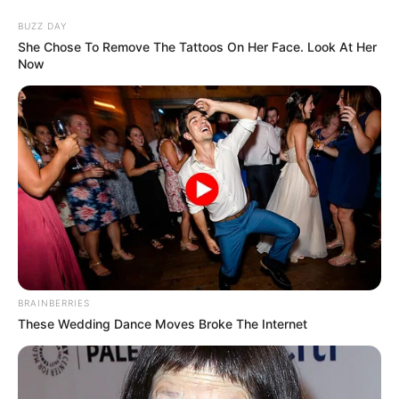
Aller
au
AU PETIT PARIEUR
BUZZ DAY
contenu
She Chose To Remove The Tattoos On Her Face. Look At Her
Now
Pronostic Gratuit du Tiercé Quinté PMU du jour
Menu
BRAINBERRIES
These Wedding Dance Moves Broke The Internet