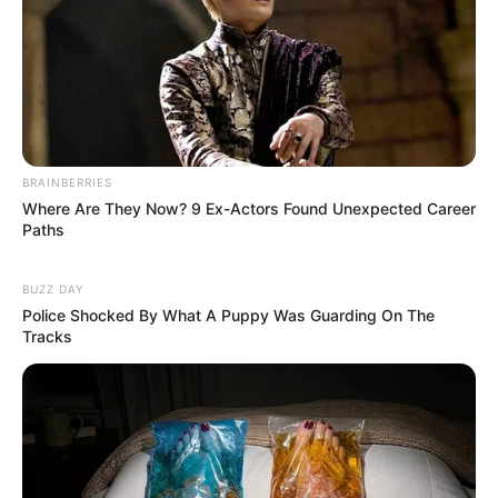
BRAINBERRIES
Where Are They Now? 9 Ex-Actors Found Unexpected Career
Paths
Navigation
←
PRIX DU MANOIR DE LA
PRIX JEAN BOILLEREAU
BUZZ DAY
des
SALAMANDRE QUINTE 03-12-
PRONOSTIC QUINTE 05-12-
Police Shocked By What A Puppy Was Guarding On The
articles
2024
2024
→
Tracks