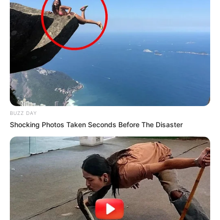
cette page
.
Vincennes d’autrefois
BUZZ DAY
Shocking Photos Taken Seconds Before The Disaster