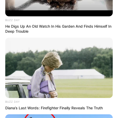
BUZZ DAY
He Digs Up An Old Watch In His Garden And Finds Himself In
Deep Trouble
Pronostics PMU de la presse du Quinté le
BUZZ DAY
Turf complet du PRIX DE VILLERS COTTERETS
Diana’s Last Words: Firefighter Finally Reveals The Truth
Retrouvez tous les jours les
pronostics de la presse sur