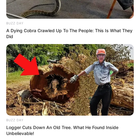
BUZZ DAY
A Dying Cobra Crawled Up To The People: This Is What They
Did
BUZZ DAY
Logger Cuts Down An Old Tree. What He Found Inside
Unbelievable!