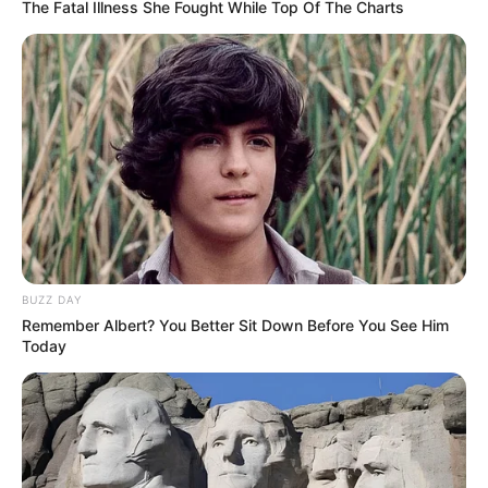
The Fatal Illness She Fought While Top Of The Charts
1er: 5 IN EN VRIE
2ème: 11 CHEYENNE LUX
3ème: 1 CERTAINLY
4ème: 3 CHEMAR
5ème: 7 FIGHTER SIMONI
6ème: 14 SIDNEY CELEBER
7ème: 12 MASK OFF
Les regrets ou en cas de non-partant: 13 NINEPOINTS
LASSE et/ou 9 G.K.JUSTUS
BUZZ DAY
Remember Albert? You Better Sit Down Before You See Him
Tous les Pronostics Spot du jour!
Today
Une quarantaine de
pronostics de la meilleure presse du
PMU à consulter ici
!