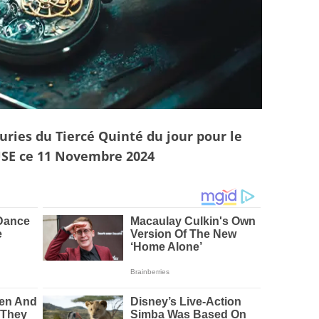
uries du Tiercé Quinté du jour pour le
USE ce 11 Novembre 2024