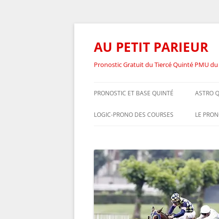
Aller
au
contenu
AU PETIT PARIEUR
Pronostic Gratuit du Tiercé Quinté PMU du
PRONOSTIC ET BASE QUINTÉ
ASTRO Q
LOGIC-PRONO DES COURSES
LE PRON