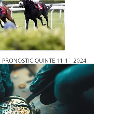
E PRONOSTIC QUINTE 11-11-2024