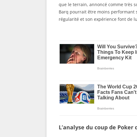
que le terrain, annoncé comme très so
Barq pourrait être moins performant s
régularité et son expérience font de l
L’analyse du coup de Poker 