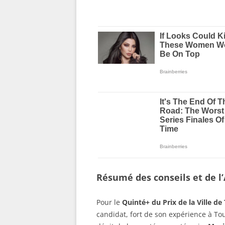
Résumé des conseils et de l
Pour le
Quinté+ du Prix de la Ville de
candidat, fort de son expérience à Tou