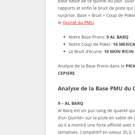
base fiable de ce quinté du jour, suiv
rapports et enfin le bruit de piste qu
surprise. Base + Bruit + Coup de Pok
le
Quinté du PMU
.
Notre Base Prono:
9 AL BARQ
Notre Coup de Poker:
16 MEXIC
Le Bruit d’écurie:
10 MON RICIN
Analyse de la Base Prono dans le
PRI
CEPIERE
.
Analyse de la Base PMU du 
9 – AL BARQ
Al Barq est un pur-sang de qualité qu
d’un Quinté+ sur la piste en sable de D
où il a montré une forte affinité avec
tentatives. Compétitif en valeur 35,5, 