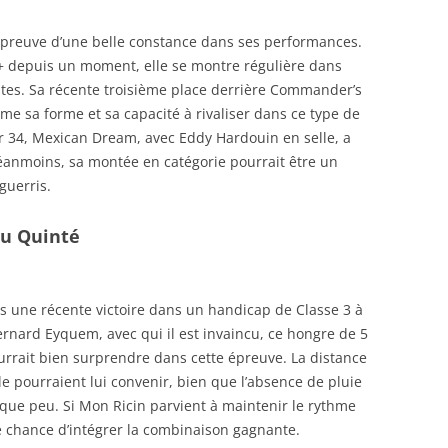
 preuve d’une belle constance dans ses performances.
é+ depuis un moment, elle se montre régulière dans
es. Sa récente troisième place derrière Commander’s
me sa forme et sa capacité à rivaliser dans ce type de
r 34, Mexican Dream, avec Eddy Hardouin en selle, a
 Néanmoins, sa montée en catégorie pourrait être un
guerris.
du Quinté
s une récente victoire dans un handicap de Classe 3 à
rnard Eyquem, avec qui il est invaincu, ce hongre de 5
urrait bien surprendre dans cette épreuve. La distance
le pourraient lui convenir, bien que l’absence de pluie
que peu. Si Mon Ricin parvient à maintenir le rythme
e chance d’intégrer la combinaison gagnante.