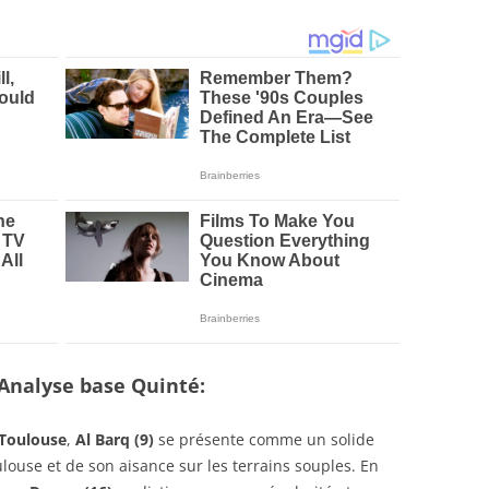
’Analyse base Quinté:
 Toulouse
,
Al Barq (9)
se présente comme un solide
louse et de son aisance sur les terrains souples. En