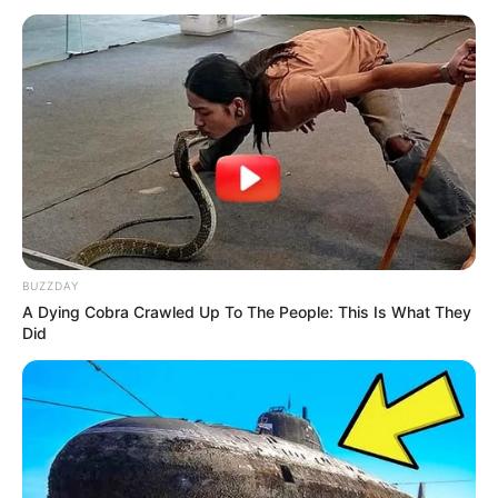
Tiercé Quinté du jour dans la réunion n°1 sur l’hippodrome
de CHANTILLY – PRIX DE LA VIERGE DE LORETTE.
Course de Plat, pour un parcours de 1200 mètres.
Le Quinté du jour ce sont 16 Partants au départ de ce
Tiercé Quinté.
ir les Astro Gagnants des jours précédents.****
BUZZDAY
Base Prono, Bruit d’écurie et coup de Poker
A Dying Cobra Crawled Up To The People: This Is What They
Did
pour un couplé ou 2sur4 dans le Quinté du
PRIX DE LA VIERGE DE LORETTE
Notre super base prono qui sera peut-être pour la plupart
des turfistes l’incontournable base fiable de ce quinté du
jour, suivi par notre coup de poker qui peut venir pimenter