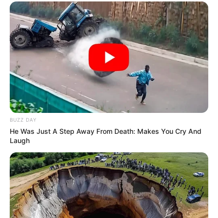
BUZZ DAY
He Was Just A Step Away From Death: Makes You Cry And
Laugh