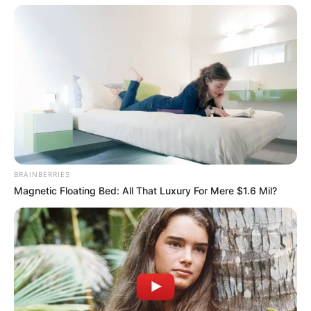
Quelle est l’arrivée et qui est le cheval
gagnant du PRIX DE LA VIERGE DE LORETTE ?
10 – 9 – 5 – 11 – 13
Qui a donné le meilleur pronostic gagnant du jour
ou le plus proche de la vérité?
Astro Chinois Année du Tigre: 2 – 10 – 8 – 9 – 5 soit un
BRAINBERRIES
Magnetic Floating Bed: All That Luxury For Mere $1.6 Mil?
e.Tiercé Ordre en 5 chevaux à *906,70 € (*PMU.fr)
Retrouvez également les principaux pronostics Quinté de
la presse, ainsi qu’une synthèse du Tiercé Quarté Quinté
réalisée avec les meilleurs pronostiqueurs du moment, voir
un peu plus bas sur cette même page.
Le pronostic étant établi 24 heures à l’avance, il est