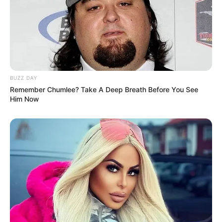
Le Pronostic PMU du Quinté du jour en 7
chevaux du PRIX DE LA VIERGE DE LORETTE
BUZZ DAY
Remember Chumlee? Take A Deep Breath Before You See
Him Now
1er: 2 WILD WEST
2ème: 7 HAYEJOHN
3ème: 10 SCARFACE
4ème: 1 TUDO BEM
5ème: 6 DROGO
6ème: 8 WHISTLE AND FLUTE
7ème: 15 KING ROBBE
Les regrets ou en cas de non-partant: 4 WHITE PLATIN
et/ou 9 CIAO PA’