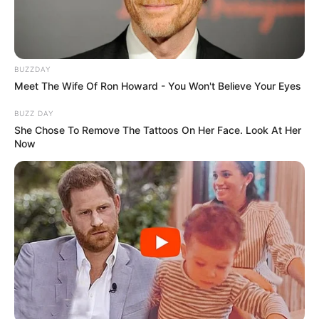
joueront un rôle décisif.
Qui sait pour un beau Couplé combiné en 3 chevaux
Gagnant et/ou Placé.
…
BUZZDAY
Meet The Wife Of Ron Howard - You Won't Believe Your Eyes
Découvrez le Cheval du jour
BUZZ DAY
She Chose To Remove The Tattoos On Her Face. Look At Her
Now