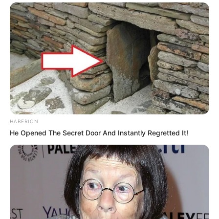
HABERION
He Opened The Secret Door And Instantly Regretted It!