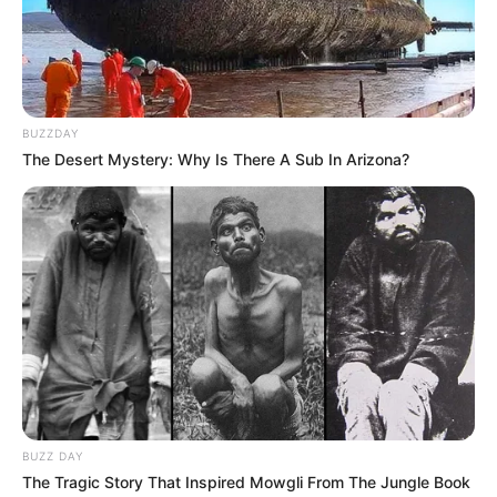
les rapports et enfin le bruit de piste qui pourra comme le
coup de poker venir créer la surprise. Base + Bruit + Coup
de Poker pour un couplé, 2sur4 ou simple Gagnant placé
dans le
Quinté du PMU
.
BUZZDAY
Notre Base Prono:
2 WILD WEST
The Desert Mystery: Why Is There A Sub In Arizona?
Notre Coup de Poker:
7 HAYEJOHN
Le Bruit d’écurie:
10 SCARFACE
Analyse des chances de la
Base Prono
dans le
PRIX DE LA
VIERGE DE LORETTE Quinté du 17 Octobre à Chantilly
.
Analyse de la Base PMU du Quinté du jour
2 – Wild West : Un réveil attendu
Wild West est un cheval qui semble revenir
progressivement à son meilleur niveau. Après une série de
BUZZ DAY
contre-performances, il bénéficie désormais d’une valeur
The Tragic Story That Inspired Mowgli From The Jungle Book
handicap plus favorable, similaire à celle qui lui avait