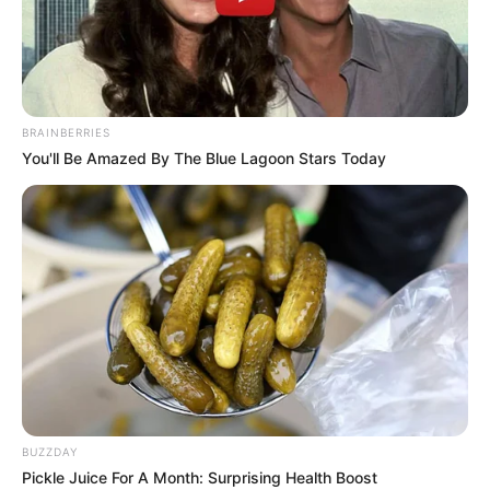
PRIX VIERGE DE LORETTE PRONOSTIC
QUINTE 17-10-2024
BRAINBERRIES
You'll Be Amazed By The Blue Lagoon Stars Today
Pronostic PMU et bruits d’écuries du Tiercé
Quinté du jour pour le PRIX DE LA VIERGE DE
LORETTE ce 17 Octobre 2024
BUZZDAY
Pickle Juice For A Month: Surprising Health Boost