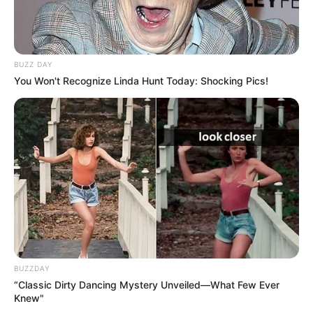
BUZZ DAY
You Won't Recognize Linda Hunt Today: Shocking Pics!
BUZZDAY
“Classic Dirty Dancing Mystery Unveiled—What Few Ever
Knew"