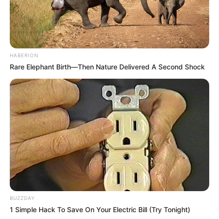
HABERION
Rare Elephant Birth—Then Nature Delivered A Second Shock
BUZZDAY
1 Simple Hack To Save On Your Electric Bill (Try Tonight)