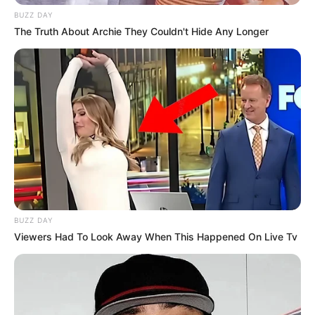
BUZZ DAY
The Truth About Archie They Couldn't Hide Any Longer
BUZZ DAY
Viewers Had To Look Away When This Happened On Live Tv