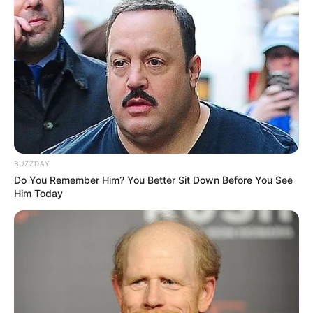
son expérience sur ce parcours et son récent succès à
Chantilly plaident en sa faveur. Scarface pourrait bien
s’immiscer à nouveau dans la lutte pour les places et ne
doit surtout pas être sous-estimé.
Résumé des conseils et de l’Analyse base
Quinté:
Wild West
, bien qu’il doive rassurer ses supporters après
BUZZDAY
des performances en demi-teinte, semble parfaitement
Do You Remember Him? You Better Sit Down Before You See
placé pour renouer avec le succès, notamment grâce à un
Him Today
terrain lourd qu’il affectionne et à une valeur handicap
avantageuse.
Hayejohn
, de son côté, revient avec un moral
au beau fixe, mais son aptitude au terrain reste une
interrogation. Quant à
Scarface
, sa grande régularité et
son récent retour gagnant en font un candidat sérieux
pour les places. Ces trois chevaux méritent une attention
particulière dans ce Quinté où les conditions de course