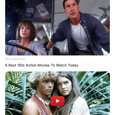
Pronostics PMU de la presse du Quinté le
Turf complet du PRIX DE LA VIERGE DE
BRAINBERRIES
LORETTE
6 Best '90s Action Movies To Watch Today
Retrouvez tous les jours les
pronostics de la presse sur
cette page
.
Si les courses à Chantilly m’étaient contées