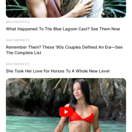
BRAINBERRIES
What Happened To The Blue Lagoon Cast? See Them Now
BRAINBERRIES
Remember Them? These '90s Couples Defined An Era—See
The Complete List
BRAINBERRIES
She Took Her Love For Horses To A Whole New Level