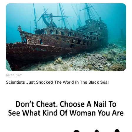
permis de s’imposer dans un Quinté le 15 avril dernier, sur
ce même parcours de Chantilly. Le terrain lourd prévu
pour cette course sera un atout pour lui, car il apprécie les
pistes profondes. Confié à un jockey de renom, Christophe
Soumillon, Wild West a tout pour réaliser une performance
notable. Ses récentes déconvenues peuvent être oubliées
dans ces conditions, et il pourrait bien refaire surface. De
plus, son retour sur un parcours qu’il affectionne et sa
position avantageuse dans les stalles en font un candidat
solide pour la victoire. Il mérite d’être surveillé de près.
BUZZ DAY
Scientists Just Shocked The World In The Black Sea!
L’analyse du coup de Poker du Quinté+
7 – Hayejohn : Un outsider à ne pas négliger
Hayejohn revient dans les Quinté après avoir retrouvé du
moral en remportant une course modeste à Cavaillon. Bien
qu’il n’ait jamais brillé à ce niveau, sa récente victoire lui
redonne confiance. De plus, il bénéficie d’une situation