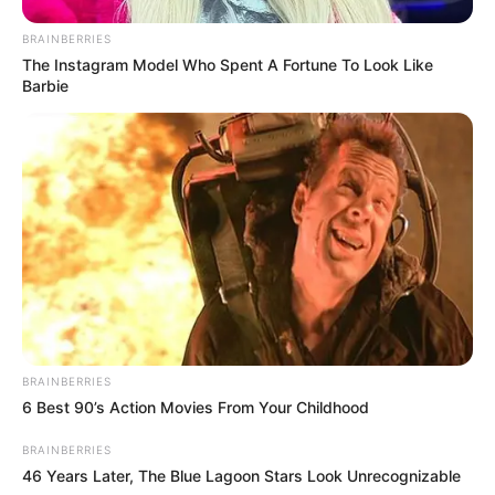
Tous les Pronos Spot du jour!
BRAINBERRIES
The Instagram Model Who Spent A Fortune To Look Like
Barbie
Une quarantaine de
pronostics de la meilleure presse du
PMU à consulter ici
!
Synthèse incontournable du Quinté du jour
en 5 chevaux proposée par Logic-Prono
Nouveau!
Obtenez en quelques secondes le meilleur
pronostic Quinté du jour. Grâce à cette nouvelle version de
LOGIC-PRONO, le simulateur automatique de pronostics
PMU. Véritable service en or offert aux parieurs, pour un
Turf 100% gratuit. Choisissez parmi les 38 pronostics de la
BRAINBERRIES
presse du jour et passez les à la « moulinette ».
6 Best 90’s Action Movies From Your Childhood
BRAINBERRIES
46 Years Later, The Blue Lagoon Stars Look Unrecognizable