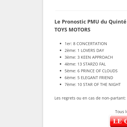
Le Pronostic PMU du Quinté
TOYS MOTORS
1er: 8 CONCERTATION
2ème: 1 LOVERS DAY
3ème: 3 KEEN APPROACH
4ème: 13 STARZO FAL
5ème: 6 PRINCE OF CLOUDS
6ème: 5 ELEGANT FRIEND
7ème: 10 STAR OF THE NIGHT
Les regrets ou en cas de non-partan
Tous l