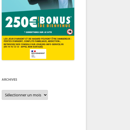
ARCHIVES
Archives