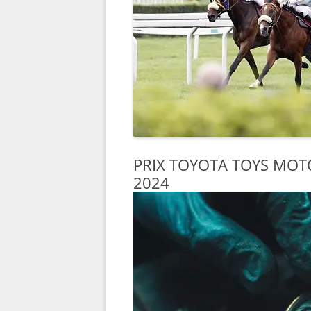
PRIX TOYOTA TOYS MOT
2024