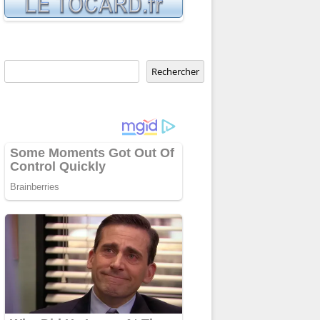
Rechercher
Rechercher