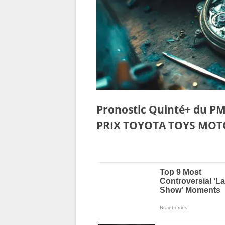
Pronostic Quinté+ du PMU
PRIX TOYOTA TOYS MOTOR