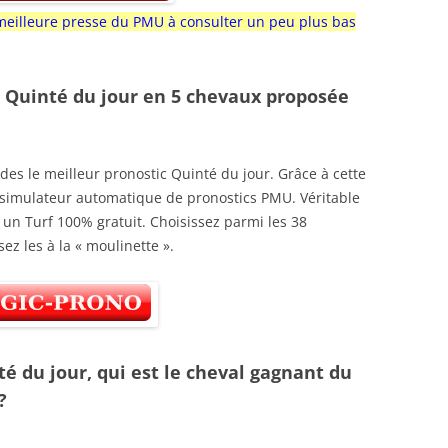
meilleure presse du PMU à consulter un peu plus bas
 Quinté du jour en 5 chevaux proposée
s le meilleur pronostic Quinté du jour. Grâce à cette
simulateur automatique de pronostics PMU. Véritable
r un Turf 100% gratuit. Choisissez parmi les 38
ez les à la « moulinette ».
té du jour, qui est le cheval gagnant du
?