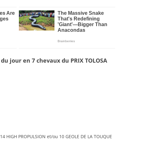
 du jour en 7 chevaux du PRIX TOLOSA
t: 14 HIGH PROPULSION et/ou 10 GEOLE DE LA TOUQUE