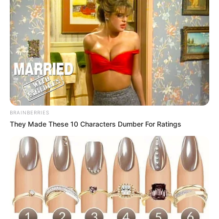
Turf complet du PRIX TEDDY
Retrouvez tous les jours les
pronostics de la presse sur
cette page
.
BRAINBERRIES
They Made These 10 Characters Dumber For Ratings