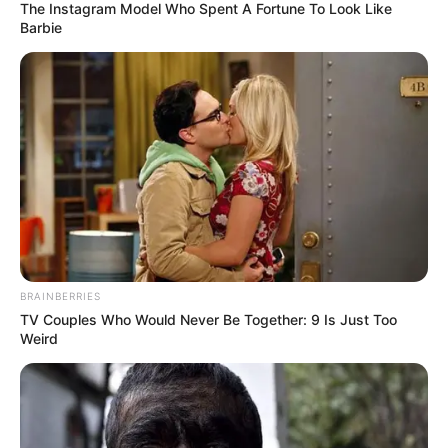
The Instagram Model Who Spent A Fortune To Look Like
Barbie
BRAINBERRIES
TV Couples Who Would Never Be Together: 9 Is Just Too
Weird