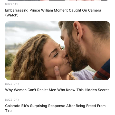
PMU à consulter ici
!
BUZZDAY
Embarrassing Prince William Moment Caught On Camera
Synthèse incontournable du Quinté du jour
(Watch)
en 5 chevaux proposée par Logic-Prono
Nouveau!
Obtenez en quelques secondes le meilleur
pronostic Quinté du jour. Grâce à cette nouvelle version de
LOGIC-PRONO, le simulateur automatique de pronostics
PMU. Véritable service en or offert aux parieurs, pour un
Turf 100% gratuit. Choisissez parmi les 38 pronostics de la
presse du jour et passez les à la « moulinette ».
BUZZ DAY
Why Women Can't Resist Men Who Know This Hidden Secret
Quelle est l’arrivée et qui est le cheval
BUZZ DAY
gagnant du PRIX TEDDY ?
Colorado Elk's Surprising Response After Being Freed From
Tire