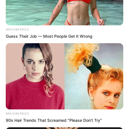
BRAINBERRIES
Guess Their Job — Most People Get It Wrong
BRAINBERRIES
90s Hair Trends That Screamed "Please Don't Try"