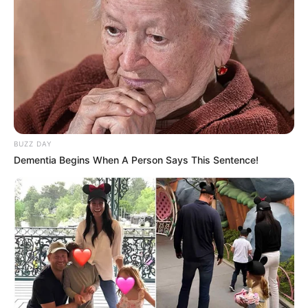
BUZZ DAY
Dementia Begins When A Person Says This Sentence!