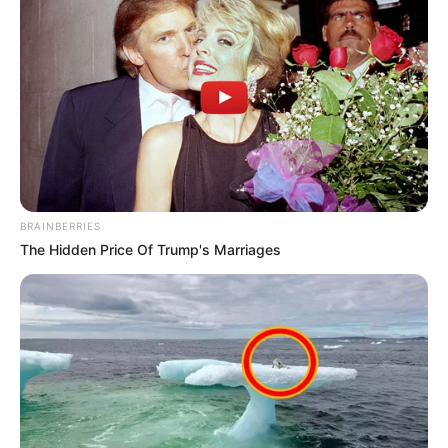
BRAINBERRIES
The Hidden Price Of Trump's Marriages