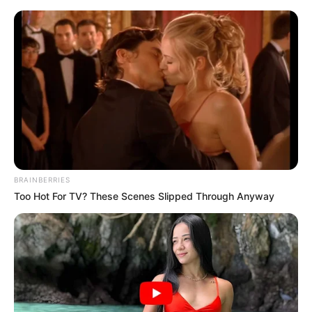
BRAINBERRIES
Too Hot For TV? These Scenes Slipped Through Anyway