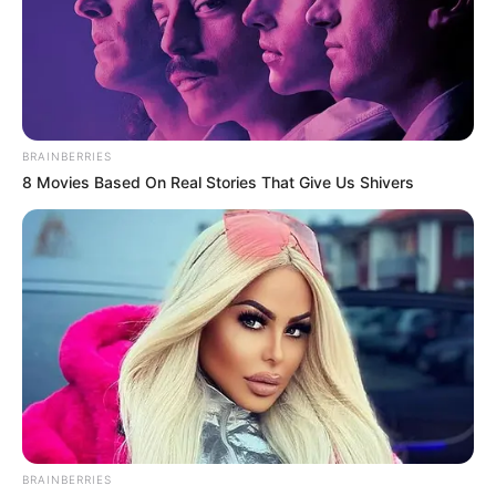
BRAINBERRIES
8 Movies Based On Real Stories That Give Us Shivers
BRAINBERRIES