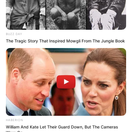
BUZZ DAY
The Tragic Story That Inspired Mowgli From The Jungle Book
HABERION
William And Kate Let Their Guard Down, But The Cameras