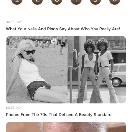
BUZZ DAY
What Your Nails And Rings Say About Who You Really Are!
Si Saint-Cloud m’était conté
BUZZ DAY
Photos From The 70s That Defined A Beauty Standard