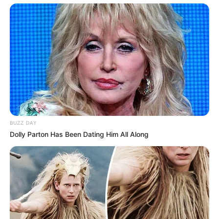
2 – 14 – 5 – 3 – 10
Qui a donné le meilleur pronostic gagnant du jour
ou le plus proche de la vérité?
Retrouvez également les principaux pronostics Quinté de
la presse, ainsi qu’une synthèse du Tiercé Quarté Quinté
réalisée avec les meilleurs pronostiqueurs du moment, voir
un peu plus bas sur cette même page.
BUZZ DAY
Le pronostic étant établi 24 heures à l’avance, il est
Dolly Parton Has Been Dating Him All Along
préférable de venir vérifier celui-ci quelques minutes avant
le départ. Car dans le cas de non-partant le pronostic est
susceptible d’évoluer jusqu’à 15 minutes avant la course
du Tiercé Quarté Quinté.
Pour vous aider à faire votre prono n’hésitez pas à utiliser
notre logiciel de
Pronostics-Spot
ou bien notre
logiciel-Turf
ils ont l’avantage d’être gratuits.