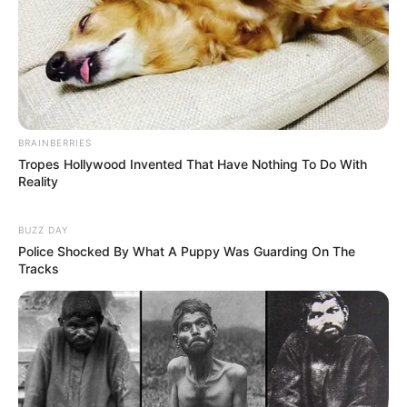
BRAINBERRIES
Tropes Hollywood Invented That Have Nothing To Do With
Reality
BUZZ DAY
Police Shocked By What A Puppy Was Guarding On The
Tracks