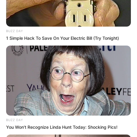
Course de Plat, pour un parcours de 1400 mètres.
Le Quinté du jour ce sont 16 Partants au départ de ce
Tiercé Quinté.
BUZZ DAY
1 Simple Hack To Save On Your Electric Bill (Try Tonight)
cebook pour voir les Astro Chinois Gagnants des jours précédents.
Base Prono, Bruit d’écurie et coup de Poker
pour un couplé ou 2sur4 dans le Quinté du
PRIX TEDDY
Notre super base prono qui sera peut-être pour la plupart
des turfistes l’incontournable base fiable de ce quinté du
jour, suivi par notre coup de poker qui peut venir pimenter
BUZZ DAY
les rapports et enfin le bruit de piste qui pourra comme le
You Won't Recognize Linda Hunt Today: Shocking Pics!
coup de poker venir créer la surprise. Base + Bruit + Coup