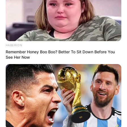
L’analyse du Bruit d’écurie du Quinté
ROYALWOOD (10) : une ascension à confirmer
HABERION
ROYALWOOD ne cesse de repousser ses limites. Son
Remember Honey Boo Boo? Better To Sit Down Before You
succès récent à Fontainebleau a été pénalisé de quatre
See Her Now
livres, ce qui complique sa tâche ici. Toutefois, avec quatre
places parmi les quatre premiers en cinq Quintés courus,
elle demeure une candidate crédible. La souplesse
annoncée de la piste pourrait jouer en sa faveur,
renforçant ses chances.
Résumé des conseils et de l’Analyse base
Quinté:
Conclusion : qui sera capable de tirer son épingle du jeu ?