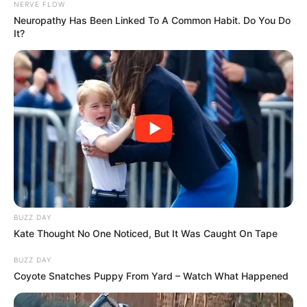
NERVE FLOW
Neuropathy Has Been Linked To A Common Habit. Do You Do
It?
BUZZ DAY
Kate Thought No One Noticed, But It Was Caught On Tape
BUZZ DAY
Coyote Snatches Puppy From Yard – Watch What Happened