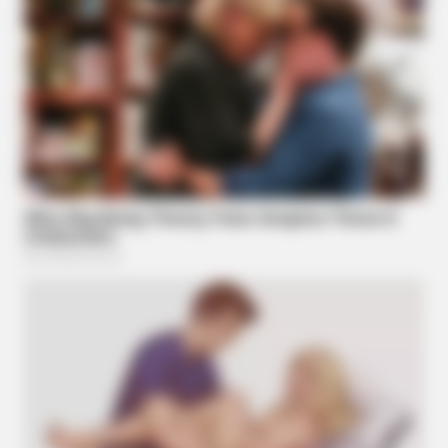
BUZZDAY
Lost Cargo On Highway Leaves Driver In Shock
BUZZ DAY
Police Shocked By What A Puppy Was Guarding On The
Tracks
BUZZ DAY
They Found A Ship Nobody Had Touched In Over 2,400
Years