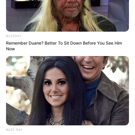
BUZZDAY
Remember Duane? Better To Sit Down Before You See Him
Now
BUZZ DAY