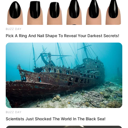
dans le Quinté du PMU.
Notre Base:
7 GINKGO THELOIS
Notre Coup de Poker:
14 DAY DE BELLOUET
Le Bruit d’écurie:
1 GEANT SARTHOIS
BUZZ DAY
Pick A Ring And Nail Shape To Reveal Your Darkest Secrets!
Qui sait pour un beau Couplé combiné en 3 chevaux
Gagnant et/ou Placé.
…
Découvrez le Cheval du jour
BUZZ DAY
Scientists Just Shocked The World In The Black Sea!