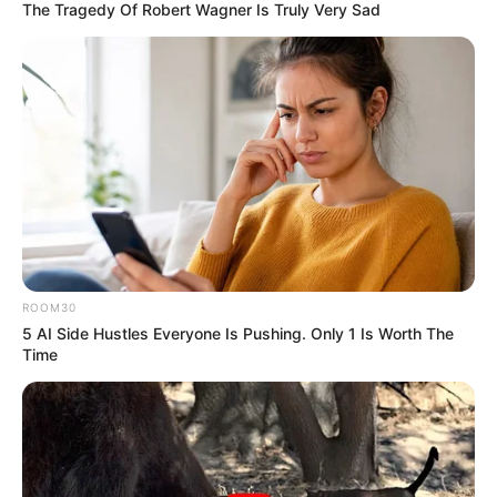
The Tragedy Of Robert Wagner Is Truly Very Sad
Une quarantaine de pronostics de la meilleure presse du
PMU à consulter un peu plus bas sur cette même page.
Synthèse incontournable du Quinté du jour
en 5 chevaux proposée par Logic-Prono
Nouveau!
Obtenez en quelques secondes le meilleur
pronostic Quinté du jour. Grâce à cette nouvelle version de
LOGIC-PRONO, le simulateur automatique de pronostics
PMU. Véritable service en or offert aux parieurs, pour un
Turf 100% gratuit. Choisissez parmi les 38 pronostics de la
ROOM30
presse du jour et passez les à la « moulinette ».
5 AI Side Hustles Everyone Is Pushing. Only 1 Is Worth The
Time
Quelle est l’arrivée et qui est le cheval
gagnant du PRIX DE SAINT POURCAIN SUR