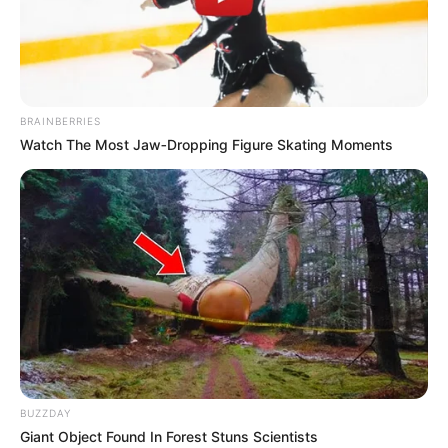
PRIX PALAIS DE CHAILLOT PRONO QUINTE
PMU 13-07-2024
BRAINBERRIES
Watch The Most Jaw‑Dropping Figure Skating Moments
BUZZDAY
Giant Object Found In Forest Stuns Scientists