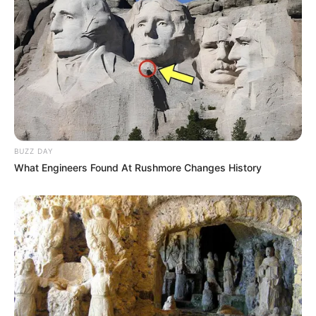
notre logiciel de
Pronostics-Spot
ou bien notre
logiciel-Turf
ils ont l’avantage d’être gratuits.
BUZZ DAY
What Engineers Found At Rushmore Changes History