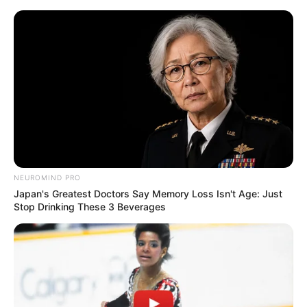
Aller
au
AU PETIT PARIEUR
contenu
Pronostic Gratuit du Tiercé Quinté PMU du jour
Menu
NEUROMIND PRO
Japan's Greatest Doctors Say Memory Loss Isn't Age: Just
Stop Drinking These 3 Beverages