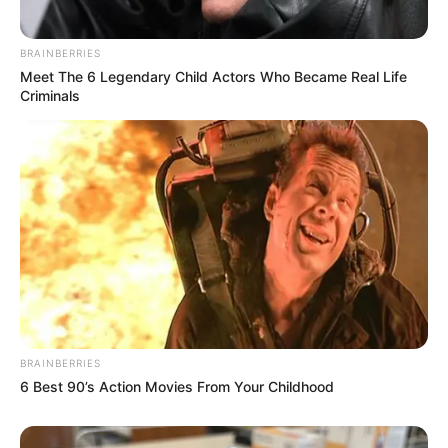
BRAINBERRIES
Meet The 6 Legendary Child Actors Who Became Real Life
Criminals
Navigation
←
PRIX DES HELLEBORES
HANDICAP DE LA FETE
des
PRONOSTIC QUINTE 12-07-
NATIONALE QUINTE PMU 14-
articles
2024
07-2024
→
BRAINBERRIES
6 Best 90’s Action Movies From Your Childhood