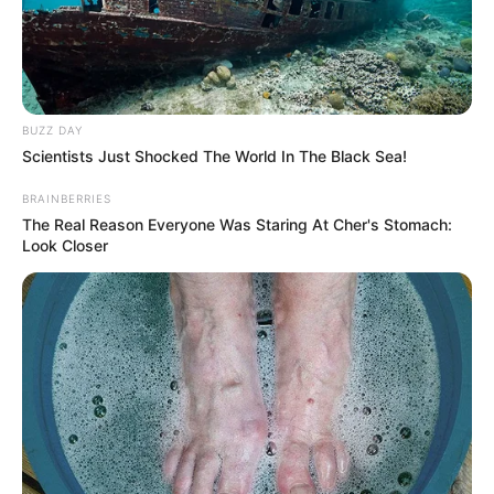
BUZZ DAY
Scientists Just Shocked The World In The Black Sea!
BRAINBERRIES
The Real Reason Everyone Was Staring At Cher's Stomach:
Look Closer
KENO NUMEROS CHANCE DU JOUR
Le Pronostic PMU du Quinté du jour en 7
chevaux du PRIX DU PALAIS DE CHAILLOT
1er: 5 GOLD DAIRPET
2ème: 2 SAHARA JAEBURN
3ème: 11 FELIX DU BOURG