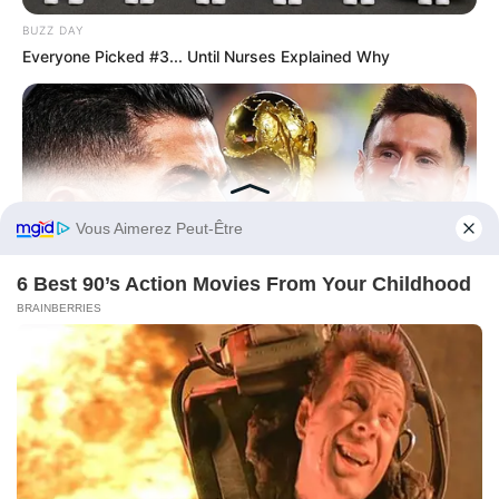
BUZZ DAY
Everyone Picked #3... Until Nurses Explained Why
Before You Go
BRAINBERRIES
10 Reasons World Cup 2026 Will Make History