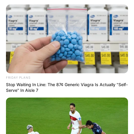
Aller
au
AU PETIT PARIEUR
contenu
Pronostic Gratuit du Tiercé Quinté PMU du jour
Menu
FRIDAY PLANS
Stop Waiting In Line: The 87¢ Generic Viagra Is Actually "Self-
Serve" In Aisle 7