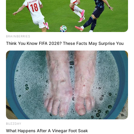
PRIX OPERATION OVERLORD QUINTE PMU
09-04-2024
BRAINBERRIES
Think You Know FIFA 2026? These Facts May Surprise You
Pronostic et presse PMU du Tiercé Quarté
Quinté PRIX DE L’OPERATION OVERLORD 9
BUZZDAY
Avril 2024
What Happens After A Vinegar Foot Soak