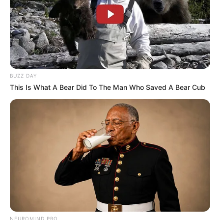
Pronostic PMU de la presse du quinté du
BUZZ DAY
jour le Turf complet du PRIX DE
This Is What A Bear Did To The Man Who Saved A Bear Cub
L’OPERATION OVERLORD
Aisne Nouvelle : 3 – 10 – 13 – 8 – 4 – 1 – 14 – 5
Bilto : 4 – 10 – 1 – 8 – 3 – 13 – 7 – 14
Centre Presse Poitiers : 3 – 1 – 4 – 13 – 8 – 14 – 10 – 2
Charente Libre : 4 – 10 – 3 – 1 – 8 – 14 – 13 – 7
Europe 1 : 1 – 3 – 10 – 4 – 8 – 14 – 11 – 2
L’Echo du Centre : 4 – 3 – 13 – 8 – 1 – 10 – 11 – 6
L’Eveil : 4 – 1 – 8 – 3 – 2 – 14 – 10 – 11
L’indépendant : 8 – 10 – 3 – 4 – 11 – 1 – 7 – 6
L’Yonne Républicaine : 1 – 4 – 8 – 3 – 10 – 11 – 14 – 5
NEUROMIND PRO