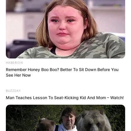
le départ. Car dans le cas de non-partant le pronostic est
susceptible d’évoluer jusqu’à 15 minutes avant la course
du Tiercé Quarté Quinté.
Pour vous aider à faire votre prono n’hésitez pas à utiliser
notre logiciel de
Pronostics-Spot
ou bien notre
logiciel-Turf
ils ont l’avantage d’être gratuits.
HABERION
Remember Honey Boo Boo? Better To Sit Down Before You
See Her Now
BUZZDAY
Man Teaches Lesson To Seat-Kicking Kid And Mom – Watch!