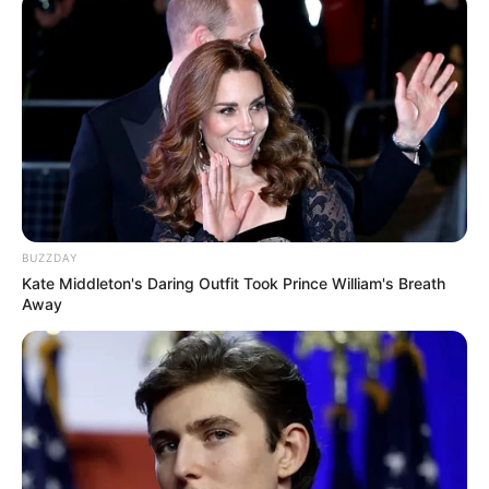
Notre Base Quinté:
4 SPEECHMAN
Notre Coup de Poker:
11 PONTY
Le Bruit d’écurie:
6 JUST LIGHT
…
Découvrez le Cheval du jour
BUZZDAY
Kate Middleton's Daring Outfit Took Prince William's Breath
Away