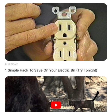
BUZZDAY
1 Simple Hack To Save On Your Electric Bill (Try Tonight)
Tiercé Quarté Quinté en réunion 1 sur l’hippodrome de