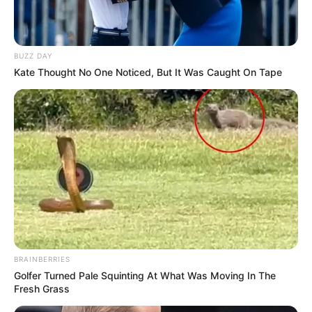
BUZZ DAY
Kate Thought No One Noticed, But It Was Caught On Tape
BRAINBERRIES
Golfer Turned Pale Squinting At What Was Moving In The
Fresh Grass