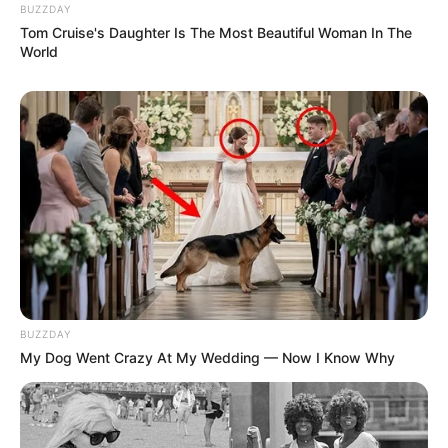
BUZZDAY
Tom Cruise's Daughter Is The Most Beautiful Woman In The
World
BUZZDAY
My Dog Went Crazy At My Wedding — Now I Know Why