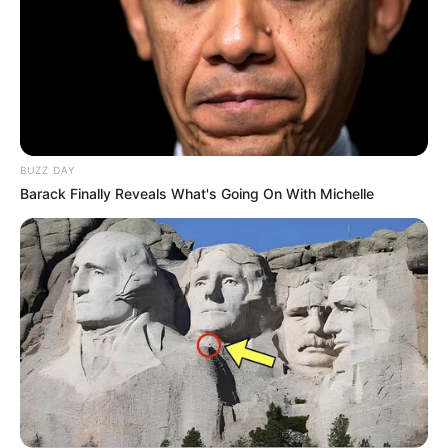
BUZZ DAY
Barack Finally Reveals What's Going On With Michelle
Pronostic PMU presse du quinté ou tuyau
du jour (la suite)
Le Progrès de Lyon : 4 – 9 – 5 – 12 – 2 – 1 – 13 – 6
Le Quotidien de la Réunion : 13 – 4 – 5 – 12 – 8 – 9 – 6 – 2
Le Télégramme de Brest : 5 – 12 – 13 – 2 – 9 – 6 – 4 – 8