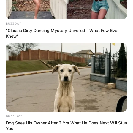
BUZZDAY
“Classic Dirty Dancing Mystery Unveiled—What Few Ever
Knew"
BUZZ DAY
Dog Sees His Owner After 2 Yrs What He Does Next Will Stun
You