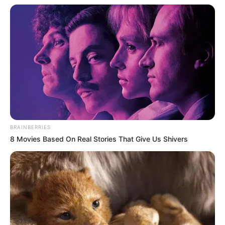
6ème: 8 JERVIS BAY
7ème: 6 JUSTICIA SMART
Le regret ou en cas de non-partant: 10 JUVENIA DU CLOSET
Une quarantaine de pronostics de la meilleure presse du
PMU à consulter un peu plus bas sur cette même page.
Synthèse incontournable du Quinté du jour
en 5 chevaux proposée par Logic-Prono
BRAINBERRIES
8 Movies Based On Real Stories That Give Us Shivers
Nouveau!
Obtenez en quelques secondes le meilleur
pronostic Quinté du jour. Grâce à cette nouvelle version de
LOGIC-PRONO, le simulateur automatique de pronostics
PMU. Véritable service en or offert aux parieurs, pour un
Turf 100% gratuit. Choisissez parmi les 38 pronostics de la
presse du jour et passez les à la « moulinette ».