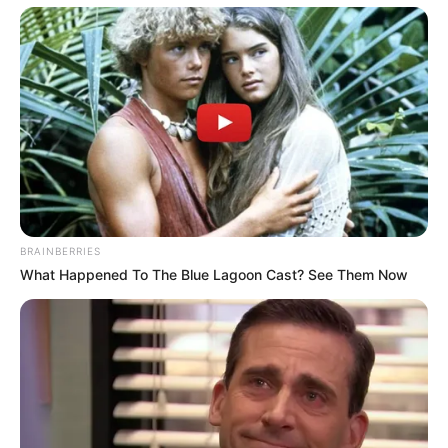
un peu plus bas sur cette même page.
Le pronostic étant établi 24 heures à l’avance, il est
préférable de venir vérifier celui-ci quelques minutes avant
le départ. Car dans le cas de non-partant le pronostic est
susceptible d’évoluer jusqu’à 15 minutes avant la course
du Tiercé Quarté Quinté.
Pour vous aider à faire votre prono n’hésitez pas à utiliser
notre logiciel de
Pronostics-Spot
ou bien notre
logiciel-Turf
ils ont l’avantage d’être gratuits.
BRAINBERRIES
What Happened To The Blue Lagoon Cast? See Them Now