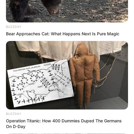
BUZZDAY
Bear Approaches Cat: What Happens Next Is Pure Magic
BUZZDAY
Operation Titanic: How 400 Dummies Duped The Germans
On D-Day