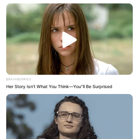
Notre Base quinté:
5 JALNA DE TOUCHYVON
Notre Coup de Poker:
9 JALOUSIE DE L’ISLE
Le Bruit d’écurie:
2 JOYCE BEGONIA
Qui sait pour un beau Couplé combiné en 3 chevaux
Gagnant et/ou Placé.
…
Découvrez le Cheval du jour
BRAINBERRIES
Her Story Isn't What You Think—You''ll Be Surprised