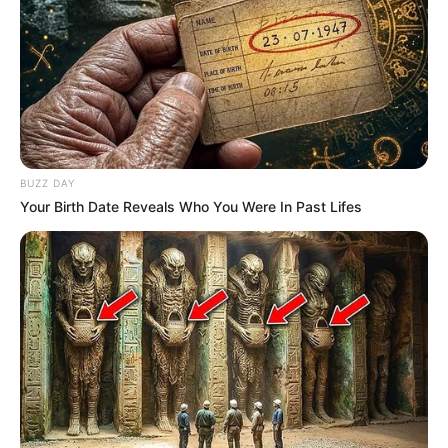
Un Forum Turf de
TURFOO
Le Forum Turf de
ZONE-TURF
BUZZ DAY
Your Birth Date Reveals Who You Were In Past Lifes