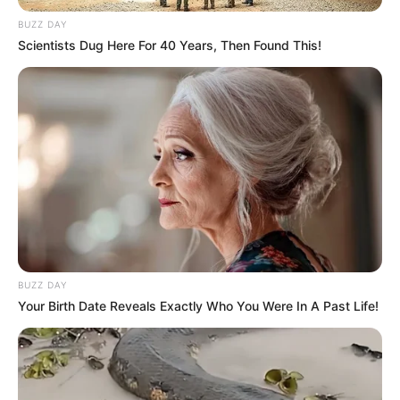
BUZZ DAY
Scientists Dug Here For 40 Years, Then Found This!
BUZZ DAY
Your Birth Date Reveals Exactly Who You Were In A Past Life!