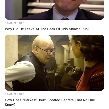
BRAINBERRIES
Why Did He Leave At The Peak Of This Show's Run?
Pronostics PMU de la presse du Quinté le
Turf complet du PRIX DE MORET-SUR-LOING
Aisne Nouvelle : 13 – 5 – 4 – 12 – 2 – 6 – 9 – 8
Bilto : 4 – 2 – 13 – 9 – 5 – 12 – 1 – 6
Centre Presse Poitiers : 4 – 13 – 2 – 9 – 5 – 6 – 12 – 1
BRAINBERRIES
Charente Libre : 13 – 5 – 1 – 12 – 9 – 4 – 2 – 6
How Does "Darkest Hour" Spotted Secrets That No One
Europe 1 : 4 – 5 – 13 – 12 – 6 – 2 – 9 – 1
Knew?
L’Echo du Centre : 13 – 9 – 2 – 12 – 5 – 4 – 6 – 1