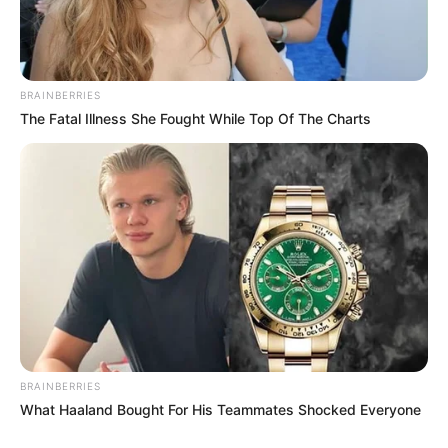
Navigation
←
PRIX LAMPETIA PRONOSTIC
PRIX V AND B PRONOSTIC
des
QUINTE PMU 01-09-2023
QUINTE PMU 04-09-2023
→
articles
BRAINBERRIES
The Fatal Illness She Fought While Top Of The Charts
BRAINBERRIES
What Haaland Bought For His Teammates Shocked Everyone