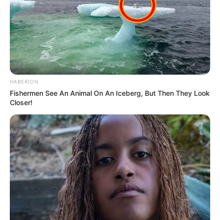
HABERION
Fishermen See An Animal On An Iceberg, But Then They Look
Closer!
Les Concours ou Challenges du Turf
Si vous êtes un compétiteur ou une compétitrice dans
l’âme, c’est le moment de vous mesurer à d’autres
pronostiqueurs en participant à des concours ou
challenges du Turf, ils sont principalement proposés sur la
course du Quinté, avec cerise sur le gâteau la possibilité
dans certains cas de gagner des lots.