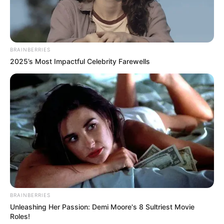
BRAINBERRIES
2025’s Most Impactful Celebrity Farewells
Le Pronostic PMU du Quinté du jour en 7
chevaux du PRIX DE MORET-SUR-LOING
1er: 5 JALNA DE TOUCHYVON
2ème: 9 JALOUSIE DE L’ISLE
3ème: 4 JASMINE DE VAU
BRAINBERRIES
Unleashing Her Passion: Demi Moore's 8 Sultriest Movie
4ème: 13 JUNE
Roles!
5ème: 12 JESSALYNE