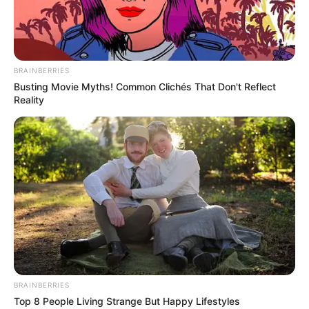
PRIX MORET-SUR-LOING PRONOSTIC
QUINTE 02-09-2023
BRAINBERRIES
Busting Movie Myths! Common Clichés That Don't Reflect
Reality
Pronostic PMU et bruits d’écuries du Tiercé
Quinté du jour pour le PRIX DE MORET-SUR-
LOING ce 2 Septembre 2023
BRAINBERRIES
Top 8 People Living Strange But Happy Lifestyles