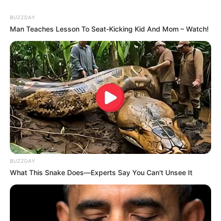
L’Eveil : 4 – 9 – 5 – 12 – 13 – 8 – 2 – 6
BUZZDAY
L’indépendant : 9 – 2 – 12 – 4 – 13 – 5 – 6 – 8
Man Teaches Lesson To Seat-Kicking Kid And Mom – Watch!
L’Yonne Républicaine : 12 – 9 – 4 – 13 – 5 – 8 – 6 – 2
La Marseillaise : 4 – 2 – 12 – 9 – 13 – 5 – 8 – 1
La Montagne : 4 – 5 – 2 – 9 – 13 – 12 – 6 – 1
La Provence : 4 – 5 – 13 – 2 – 1 – 9 – 12 – 6
La République du Centre : 13 – 12 – 4 – 9 – 6 – 5 – 1 – 2
La Voix du Nord : 4 – 13 – 5 – 12 – 8 – 2 – 1 – 9
Le Courrier Picard : 4 – 2 – 9 – 13 – 12 – 6 – 5 – 8
Le Dauphiné Libéré : 5 – 4 – 13 – 12 – 1 – 2 – 9 – 6
Le Matin de Lausanne : 13 – 4 – 1 – 9 – 5 – 12 – 2 – 8
Le Parisien : 9 – 12 – 2 – 13 – 4 – 5 – 1 – 6
BUZZDAY
What This Snake Does—Experts Say You Can't Unsee It