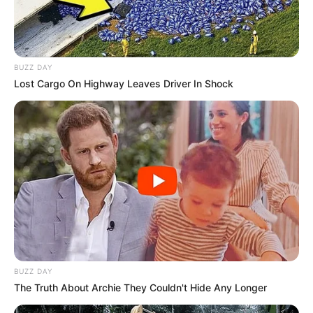
BUZZ DAY
Lost Cargo On Highway Leaves Driver In Shock
BUZZ DAY
The Truth About Archie They Couldn't Hide Any Longer