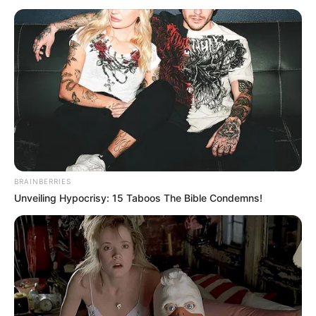
BRAINBERRIES
Unveiling Hypocrisy: 15 Taboos The Bible Condemns!
Tiercé Quinté du jour à 15h15 dans la réunion n°1 sur
l’hippodrome de PARIS-VINCENNES – PRIX DE MORET-SUR-