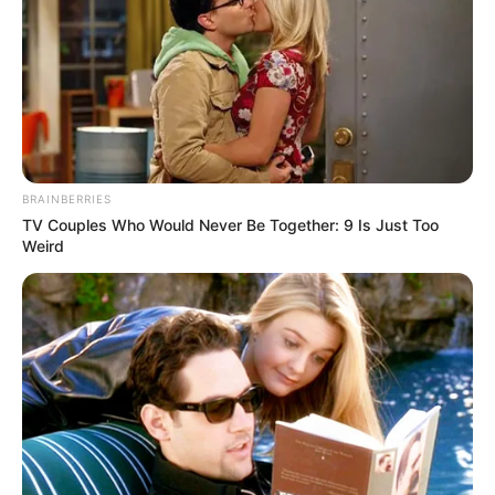
2ème: 6 OMICRONE
3ème: 7 LOUBEISIEN
4ème: 15 TIMES BOULEVARD
5ème: 1 WHISPERING DREAM
6ème: 5 ROYAL SHAKE
7ème: 2 EMPATHIC
Les regrets ou en cas de non-partant: 12 ALVA et/ou 10
BRAINBERRIES
QUARTZ DU HOULEY
TV Couples Who Would Never Be Together: 9 Is Just Too
Weird
Tous les Pronos Spot du jour!
Une quarantaine de pronostics de la meilleure presse du
PMU à consulter un peu plus bas sur cette même page.
Synthèse incontournable du Quinté du jour
en 5 chevaux proposée par Logic-Prono