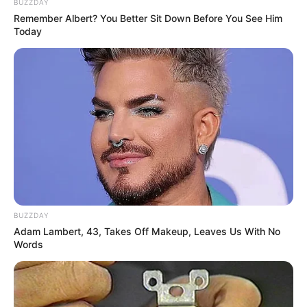
BUZZDAY
Remember Albert? You Better Sit Down Before You See Him
Today
Si Saint-Cloud m’était conté
BUZZDAY
Adam Lambert, 43, Takes Off Makeup, Leaves Us With No
Words