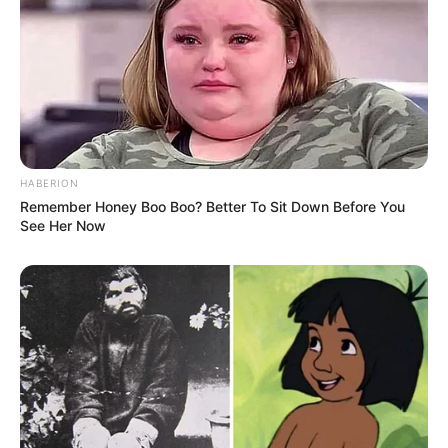
HABERION
Remember Honey Boo Boo? Better To Sit Down Before You
See Her Now