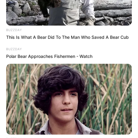
Tiercé-Magazine : 15 – 12 – 1 – 2 – 4 – 7 – 13 – 11
Turfomania M : 14 – 4 – 11 – 3 – 15 – 7 – 1 – 16
Tropiques-FM : 15 – 1 – 2 – 12 – 4 – 8 – 5 – 10
Week-End : 15 – 5 – 1 – 4 – 12 – 13 – 11 – 2
ZEturf : 15 – 1 – 4 – 5 – 7 – 12 – 2 – 9
BUZZDAY
This Is What A Bear Did To The Man Who Saved A Bear Cub
BUZZDAY
Polar Bear Approaches Fishermen - Watch