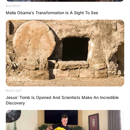
BUZZDAY
Malia Obama's Transformation Is A Sight To See
BUZZ DAY
Jesus' Tomb Is Opened And Scientists Make An Incredible
Discovery