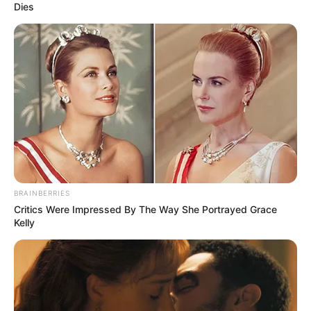
Dies
plus proche de la vérité ?
Astro Chinois année du Serpent: 1 – 12 – 15 – 6 – 10
Retrouvez également les principaux pronostics Quinté de
la presse, ainsi qu’une synthèse du Tiercé Quarté Quinté
réalisée avec les meilleurs pronostiqueurs du moment, voir
un peu plus bas sur cette même page.
Le pronostic étant établi 24 heures à l’avance, il est
préférable de venir vérifier celui-ci quelques minutes avant
le départ. Car dans le cas de non-partant le pronostic est
BRAINBERRIES
Critics Were Impressed By The Way She Portrayed Grace
susceptible d’évoluer jusqu’à 15 minutes avant la course
Kelly
du Tiercé Quarté Quinté.
Pour vous aider à faire votre prono n’hésitez pas à utiliser
notre logiciel de
Pronostics-Spot
ou bien notre
logiciel-Turf
ils ont l’avantage d’être gratuits.