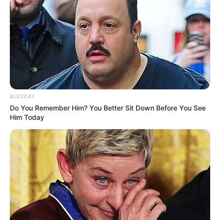
BUZZDAY
Do You Remember Him? You Better Sit Down Before You See
Him Today