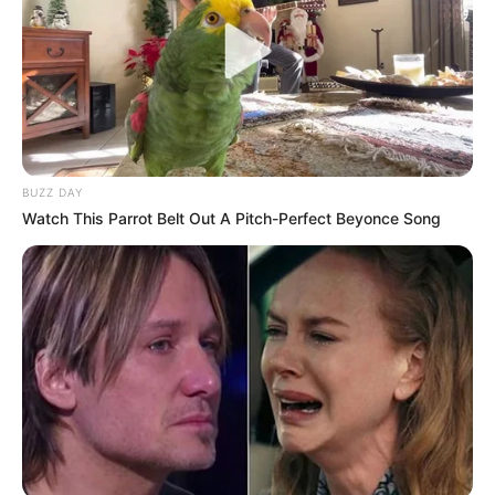
BUZZ DAY
Watch This Parrot Belt Out A Pitch-Perfect Beyonce Song