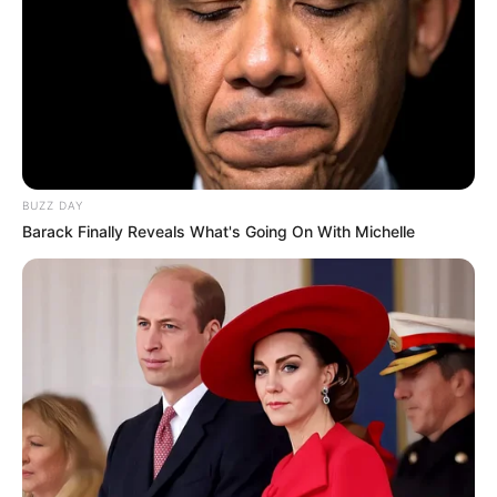
BUZZ DAY
Barack Finally Reveals What's Going On With Michelle