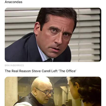
Anacondas
Tiercé Quinté du jour dans la réunion n°1 sur l’hippodrome
de PARIS-VINCENNES – PRIX JOCKEY-CRITERIUM 5 ANS Q2.
Course de Trot attelé, pour un parcours de 2700 mètres.
Le Quinté du jour ce sont 17 Partants au départ de ce
Tiercé Quinté.
r les Astro Gagnants des jours précédents.****
BRAINBERRIES
Base Prono, Bruit d’écurie et coup de Poker
The Real Reason Steve Carell Left 'The Office'
pour un couplé ou 2sur4 dans le PRIX
JOCKEY-CRITERIUM 5 ANS Q2
Notre super base prono qui sera peut-être pour la plupart
des turfistes l’incontournable base fiable de ce quinté du
jour, suivi par notre coup de poker qui peut venir pimenter