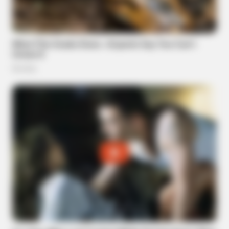
HABERION
Look At Your Nails: An Important Sign
BUZZ DAY
Logger Cuts Down An Old Tree. What He Found Inside
Unbelievable!