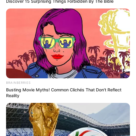
Discover 15 Surprising Things Forbidden By The Bible
Points forts :
Bonne progression cette année, capable de
mieux faire que ses récents résultats le suggèrent.
Risques :
Son manque de richesse par rapport aux autres
chevaux pourrait être un désavantage, mais son potentiel
pour surprendre est présent.
Chances d’être dans les trois premiers :
Modérées.
Joconde Sibey est une candidate de valeur pour une place
de choix si elle parvient à s’améliorer par rapport à sa
dernière course.
BRAINBERRIES
L’analyse du Bruit d’écurie du Quinté
Busting Movie Myths! Common Clichés That Don't Reflect
Reality
5 Just A Midi (5)
Just A Midi a également des arguments solides pour
prétendre à une place parmi les trois premiers. Lauréat
d’un Groupe 3 au début de l’été, il a démontré sa capacité
à rivaliser avec des chevaux de haut niveau. Bien qu’il ait