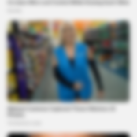
BUZZDAY
This Is What A Bear Did To The Man Who Saved A Bear Cub