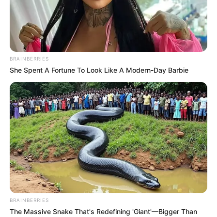
PRIX JOCKEY-CRITERIUM PRONOSTIC
QUINTE 31-08-2024
BRAINBERRIES
She Spent A Fortune To Look Like A Modern-Day Barbie
Pronostic et presse PMU du Tiercé Quinté
du jour pour le PRIX JOCKEY-CRITERIUM 5
ANS Q2 ce 31 Août 2024
BRAINBERRIES
The Massive Snake That's Redefining 'Giant'—Bigger Than