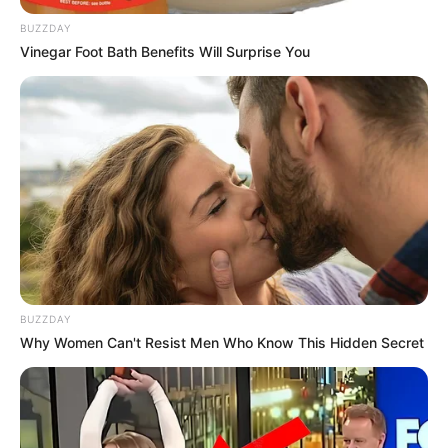
BUZZDAY
Vinegar Foot Bath Benefits Will Surprise You
BUZZDAY
Why Women Can't Resist Men Who Know This Hidden Secret