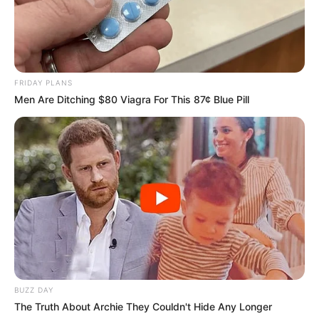
1er: 16 JUSHUA TREE
2ème: 3 JOCONDE SIBEY
3ème: 5 JUST A MIDI
4ème: 17 JUST A GIGOLO
FRIDAY PLANS
5ème: 13 JUSTIN BOLD
Men Are Ditching $80 Viagra For This 87¢ Blue Pill
6ème: 14 JOSH POWER
7ème: 8 JIOSCO DE PHYT’S
Les regrets ou en cas de non-partant: 10 JASPER DES
CHARMES et/ou 7 JOUMBA DE GUEZ
Tous les Pronos Spot du jour!
Une quarantaine de pronostics de la meilleure presse du
PMU à consulter un peu plus bas sur cette même page.
BUZZ DAY
The Truth About Archie They Couldn't Hide Any Longer