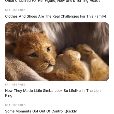
Once Criticized For Her Figure, Now She's Turning Heads
se distingue comme le cheval avec les meilleures chances
BRAINBERRIES
de victoire, soutenu par une combinaison d’expérience et
Clothes And Shoes Are The Real Challenges For This Family!
de forme.
Just A Midi (5)
, malgré une faute récente, a le
potentiel pour se classer parmi les trois premiers si tout se
passe bien.
Joconde Sibey (3)
, bien que moins
expérimentée, pourrait surprendre si elle améliore ses
performances précédentes. En conclusion, ces trois
chevaux ont des chances variées mais réelles d’atteindre le
podium, avec Jushua Tree comme favori principal.
Qui sait pour un beau Couplé combiné en 3 chevaux
Gagnant et/ou Placé.
…
Découvrez le Cheval du jour
BRAINBERRIES
How They Made Little Simba Look So Lifelike in 'The Lion
King'
BRAINBERRIES
Some Moments Got Out Of Control Quickly