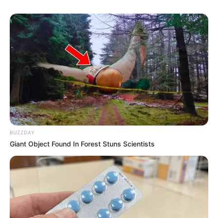
BUZZDAY
Giant Object Found In Forest Stuns Scientists
Le Pronostic PMU du Quinté du jour en 7
chevaux du PRIX JOCKEY-CRITERIUM 5 ANS
Q2