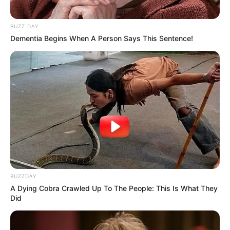
BUZZ DAY
Dementia Begins When A Person Says This Sentence!
BUZZDAY
A Dying Cobra Crawled Up To The People: This Is What They
Did