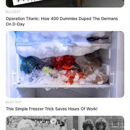
BUZZDAY
Operation Titanic: How 400 Dummies Duped The Germans
On D-Day
BUZZ DAY
This Simple Freezer Trick Saves Hours Of Work!