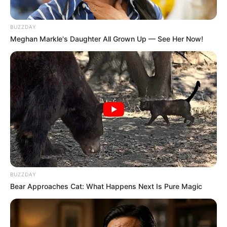
BUZZDAY
Meghan Markle's Daughter All Grown Up — See Her Now!
BUZZDAY
Bear Approaches Cat: What Happens Next Is Pure Magic