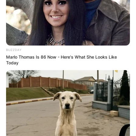
PRIX GRANDLIEU PRONOSTIC QUINTE+
PMU 28-09-2024
BUZZDAY
Marlo Thomas Is 86 Now - Here's What She Looks Like
Today
Pronostic et presse PMU du Tiercé Quinté
du jour pour le PRIX GRANDLIEU ce 28
Septembre 2024