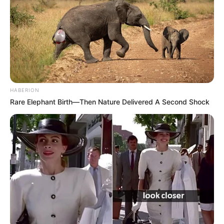
L’analyse du coup de Poker du Quinté+
7. SARATOGA EST : En quête de progrès après une rentrée
difficile
Saratoga Est, bien qu’en retrait lors de sa dernière course,
ne doit pas être sous-estimé. Ce cheval a déjà montré son
potentiel en remportant un Quinté+ sur ce même parcours
HABERION
en avril 2023. Cependant, il a terminé sixième derrière
Rare Elephant Birth—Then Nature Delivered A Second Shock
Folly Foot en mai, lors d’un handicap similaire. Sa rentrée
récente, où il s’est classé loin, peut s’expliquer par un
manque de forme. Néanmoins, il est attendu en
progression et pourrait surprendre en accrochant une
place. Avec un terrain lourd qui ne devrait pas lui poser de
problème, il mérite une certaine attention, bien qu’il ne
semble pas encore au sommet de sa condition physique.
Une quatrième ou cinquième place semble à sa portée si
les progrès sont au rendez-vous.