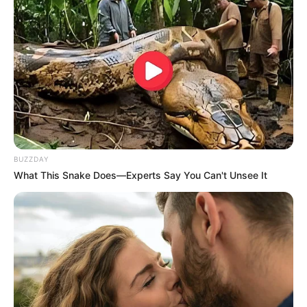
BUZZDAY
What This Snake Does—Experts Say You Can't Unsee It