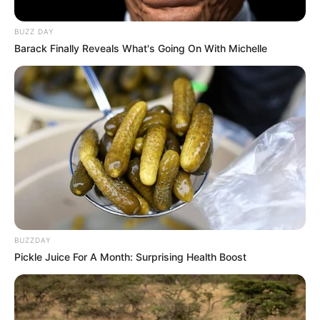
Analyse de la Base PMU du Quinté du jour
BUZZ DAY
6. FOLLY FOOT : Un prétendant solide pour les places
Barack Finally Reveals What's Going On With Michelle
d’honneur
Folly Foot arrive dans cette course avec des atouts
indéniables. Troisième lors de sa récente sortie dans un
handicap similaire sur ce parcours, le cheval confirme sa
bonne forme du moment. Il a également montré une belle
régularité ces derniers temps, notamment en prenant la
troisième place lors du Quinté+ du 10 septembre sur 3600
mètres. Le terrain collant annoncé à Auteuil devrait jouer
en sa faveur, puisqu’il s’y sent à l’aise. De plus, sa dernière
victoire sur ce tracé, le 20 mars 2022, prouve qu’il sait y
faire. Sa collaboration avec le jockey James Reveley est un
BUZZDAY
atout supplémentaire. Fort de cette constance et des
Pickle Juice For A Month: Surprising Health Boost
conditions idéales, Folly Foot est un candidat sérieux pour
un nouveau podium, bien qu’il ne soit pas souvent
vainqueur.