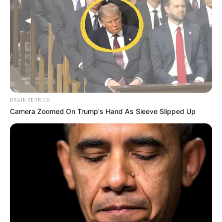
jour, suivi par notre coup de poker qui peut venir pimenter
les rapports et enfin le bruit de piste qui pourra comme le
coup de poker venir créer la surprise. Base + Bruit + Coup
de Poker pour un couplé, 2sur4 ou simple Gagnant placé
dans le
Quinté du PMU
.
Notre Base quinté:
6 FOLLY FOOT
Notre Coup de Poker:
7 SARATOGA EST
Le Bruit d’écurie:
1 INSTAR DE REVE
BRAINBERRIES
Camera Zoomed On Trump's Hand As Sleeve Slipped Up
Analyse des chances de la base prono pour
le Quinté+ du 28 Septembre à AUTEUIL –
PRIX GRANDLIEU
Analyse des chevaux : 6 FOLLY FOOT, 7 SARATOGA EST, 1
INSTAR DE REVE pour le Quinté+ du 28 Septembre à
Auteuil