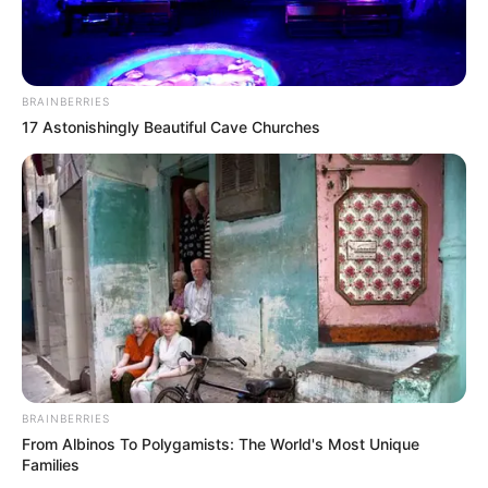
BRAINBERRIES
17 Astonishingly Beautiful Cave Churches
Si l’hippodrome d’Auteuil m’était conté ?
BRAINBERRIES
From Albinos To Polygamists: The World's Most Unique
Families