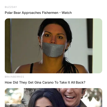
Aller
au
AU PETIT PARIEUR
BUZZDAY
contenu
Polar Bear Approaches Fishermen - Watch
Pronostic Gratuit du Tiercé Quinté PMU du jour
Menu
BRAINBERRIES
How Did They Get Gina Carano To Take It All Back?