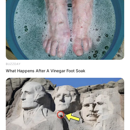
BUZZDAY
What Happens After A Vinegar Foot Soak