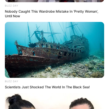
L’analyse du Bruit d’écurie du Quinté
BUZZ DAY
Nobody Caught This Wardrobe Mistake In 'Pretty Woman',
1. INSTAR DE REVE : Un cheval talentueux, mais sous
Until Now
pression
Instar de Rêve est un cheval polyvalent, performant aussi
bien en haies qu’en steeple. Malheureusement, il a chuté
lors de sa rentrée en steeple à Compiègne, ce qui peut
laisser des interrogations quant à sa forme actuelle.
Cependant, sa deuxième place dans une Listed à
Compiègne en mai dernier sur les haies montre qu’il
possède un véritable potentiel. Il va devoir porter un poids
conséquent dans ce handicap, ce qui représente un défi
majeur. Néanmoins, sa classe pure et sa capacité à bien
courir dans des conditions difficiles font de lui un candidat
BUZZ DAY
dangereux. Instar de Rêve peut tirer son épingle du jeu si
Scientists Just Shocked The World In The Black Sea!
la course se déroule à son avantage, mais il devra
surmonter le handicap du poids pour s’imposer dans cette
épreuve relevée.