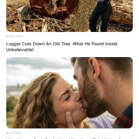
BUZZ DAY
Logger Cuts Down An Old Tree. What He Found Inside
Unbelievable!
BUZZDAY