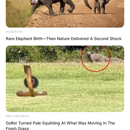
HABERION
Rare Elephant Birth—Then Nature Delivered A Second Shock
BRAINBERRIES
Golfer Turned Pale Squinting At What Was Moving In The
Fresh Grass