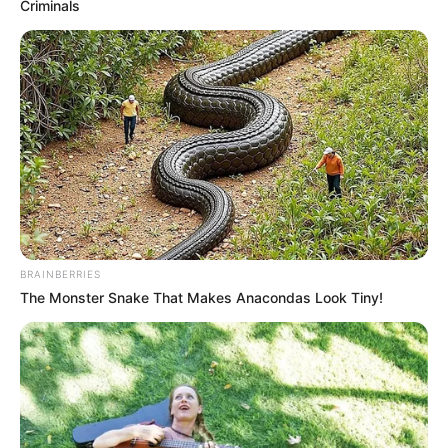
Criminals
KENO NUMEROS CHANCE DU JOUR
Le Pronostic PMU du Quinté du jour en 7
chevaux du PRIX FLORENCE LECELLIER
1er: 6 HERALDIQUE
2ème: 14 EQUIANO
BRAINBERRIES
3ème: 1 GIPSY DE CHAMANT
The Monster Snake That Makes Anacondas Look Tiny!
4ème: 4 HORATIUS D’ELA
5ème: 16 HEDE DARLING
6ème: 3 HAVE SEVEN
7ème: 8 HOLD UP DU DIGEON
Les regrets ou en cas de non-partant: 5 HELLO SPORT et/ou