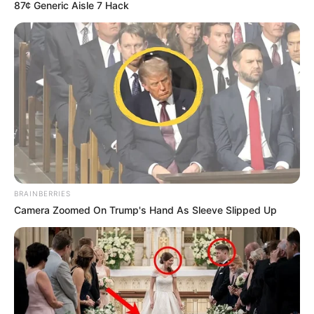
87¢ Generic Aisle 7 Hack
BRAINBERRIES
Camera Zoomed On Trump's Hand As Sleeve Slipped Up