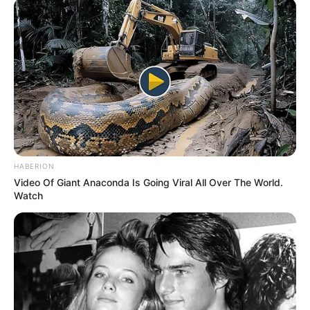
HABERION
Pronostic PMU presse du quinté ou tuyau
Video Of Giant Anaconda Is Going Viral All Over The World.
du jour (la suite)
Watch
Le Progrès de Lyon : 6 – 16 – 9 – 5 – 3 – 8 – 1 – 4
Le Quotidien de la Réunion : 3 – 6 – 16 – 5 – 4 – 8 – 11 – 9
Le Télégramme de Brest : 6 – 8 – 16 – 4 – 1 – 3 – 9 – 5
Les 7 de week-end : 6 – 16 – 1 – 4 – 8 – 9 – 3 – 11
Midi-Libre : 16 – 6 – 8 – 4 – 9 – 3 – 1 – 5