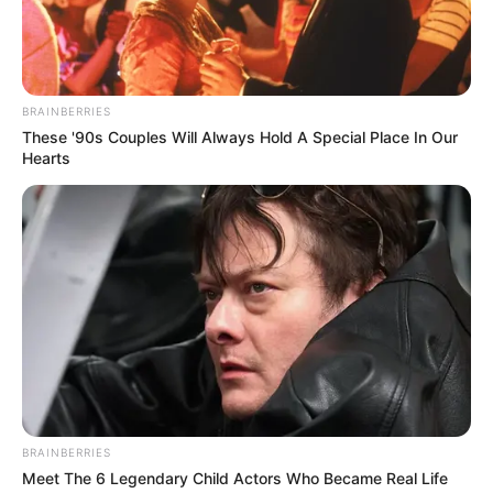
Notre Base Quinté:
6 HERALDIQUE
Notre Coup de Poker:
14 EQUIANO
Le Bruit d’écurie:
1 GIPSY DE CHAMANT
BRAINBERRIES
These '90s Couples Will Always Hold A Special Place In Our
Qui sait pour un beau Couplé combiné en 3 chevaux
Hearts
Gagnant et/ou Placé.
…
Découvrez le Cheval du jour
BRAINBERRIES
Meet The 6 Legendary Child Actors Who Became Real Life