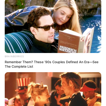
Tiercé Quinté du jour dans la réunion n°1 sur l’hippodrome
d’ENGHIEN – PRIX FLORENCE LECELLIER.
Course de Trot attelé, pour un parcours de 2875 mètres.
Le Quinté du jour ce sont 16 Partants au départ de ce
Tiercé Quinté.
Base Prono, Bruit d’écurie et coup de Poker
pour un couplé ou 2sur4 dans le Quinté du
Jour
BRAINBERRIES
Remember Them? These '90s Couples Defined An Era—See
The Complete List
Notre super base prono qui sera peut-être pour la plupart
des turfistes l’incontournable base fiable de ce quinté du
jour, suivi par notre coup de poker qui peut venir pimenter
les rapports et enfin le bruit de piste qui pourra comme le
coup de poker venir créer la surprise. Base + Bruit + Coup
de Poker pour un couplé, 2sur4 ou simple Gagnant placé
dans le Quinté du PMU.