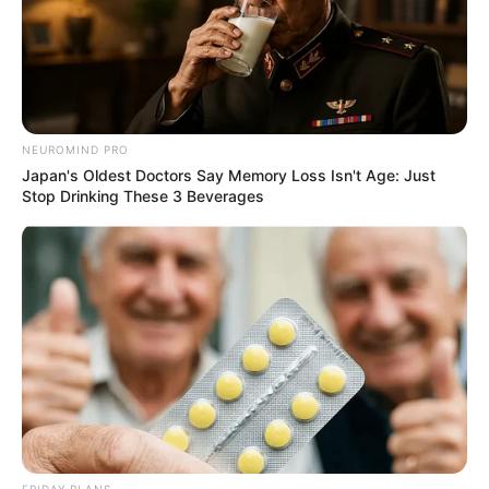
NEUROMIND PRO
Japan's Oldest Doctors Say Memory Loss Isn't Age: Just
Stop Drinking These 3 Beverages
FRIDAY PLANS