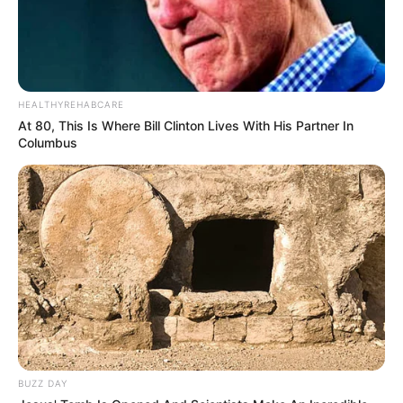
HEALTHYREHABCARE
At 80, This Is Where Bill Clinton Lives With His Partner In
Columbus
BUZZ DAY