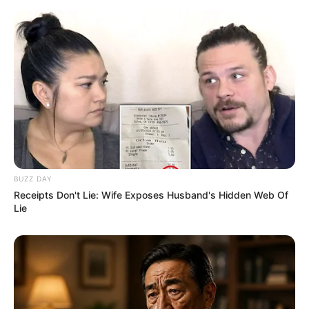
BUZZ DAY
Receipts Don't Lie: Wife Exposes Husband's Hidden Web Of
Lie