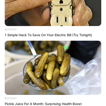
BUZZDAY
1 Simple Hack To Save On Your Electric Bill (Try Tonight)
BUZZDAY
Pickle Juice For A Month: Surprising Health Boost