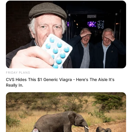
FRIDAY PLANS
CVS Hides This $1 Generic Viagra - Here's The Aisle It's
Really In.