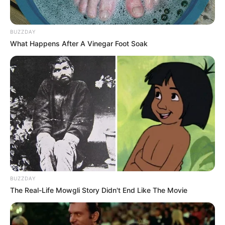
BUZZDAY
What Happens After A Vinegar Foot Soak
BUZZDAY
The Real-Life Mowgli Story Didn't End Like The Movie