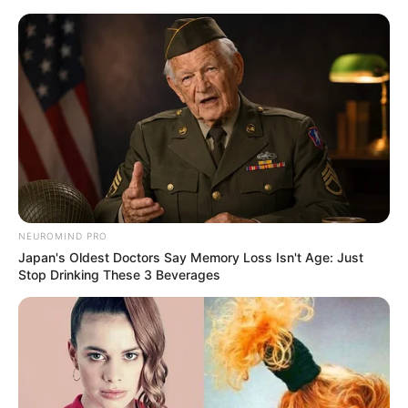
Aller
au
AU PETIT PARIEUR
contenu
Pronostic Gratuit du Tiercé Quinté PMU du jour
Menu
NEUROMIND PRO
Japan's Oldest Doctors Say Memory Loss Isn't Age: Just
Stop Drinking These 3 Beverages