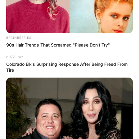
PRIX ETALON CASTLE PRONOSTIC QUINTE
PMU 10-01-2024
BRAINBERRIES
90s Hair Trends That Screamed "Please Don't Try"
BUZZ DAY
Colorado Elk's Surprising Response After Being Freed From
Tire
Pronostic et presse PMU du Tiercé
Quarté Quinté PRIX ETALON CASTLE
DU BERLAIS (PRIX AUGUSTE DE
CASTELBAJAC) 10 Janvier 2024