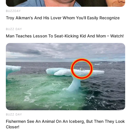
BUZZDAY
Troy Aikman's And His Lover Whom You'll Easily Recognize
BUZZ DAY
Man Teaches Lesson To Seat-Kicking Kid And Mom – Watch!
BUZZ DAY
Fishermen See An Animal On An Iceberg, But Then They Look
Closer!