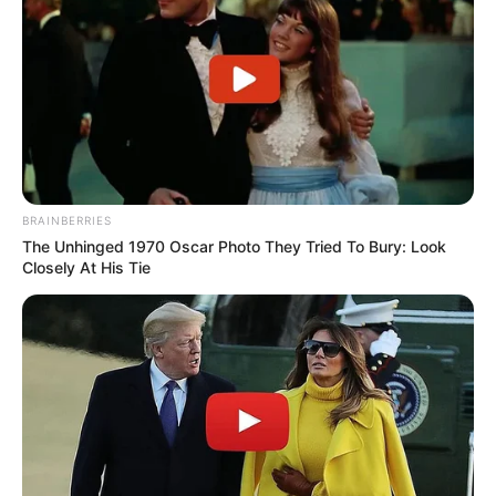
BRAINBERRIES
The Unhinged 1970 Oscar Photo They Tried To Bury: Look
Closely At His Tie
Le Pronostic en 7 chevaux pour LE PRIX
ETALON CASTLE DU BERLAIS (PRIX AUGUSTE
DE CASTELBAJAC)
1er: 1 MIRALAGO
2ème: 8 ANGE DE JUILLEY
3ème: 11 HACHASSON
4ème: 3 PARI BREST