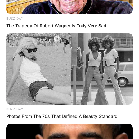
Retrouvez également les principaux pronostics Quinté de
la presse, ainsi qu’une synthèse du Tiercé Quarté Quinté
BUZZ DAY
réalisée avec les meilleurs pronostiqueurs du moment, voir
The Tragedy Of Robert Wagner Is Truly Very Sad
un peu plus bas sur cette même page.
Le pronostic étant établi 24 heures à l’avance, il est
préférable de venir vérifier celui-ci quelques minutes avant
le départ. Car dans le cas de non-partant le pronostic est
susceptible d’évoluer jusqu’à 15 minutes avant la course
du Tiercé Quarté Quinté.
Pour vous aider à faire votre prono n’hésitez pas à utiliser
notre logiciel de
Pronostics-Spot
ou bien notre
logiciel-Turf
ils ont l’avantage d’être gratuits.
BUZZ DAY
Photos From The 70s That Defined A Beauty Standard