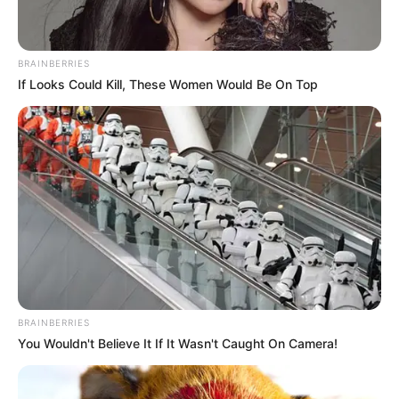
Week-End : 1 – 10 – 2 – 3 – 11 – 15 – 14 – 16
ZEturf : 3 – 1 – 7 – 10 – 2 – 11 – 4 – 16
BRAINBERRIES
Si l’hippodrome de PAU ?
If Looks Could Kill, These Women Would Be On Top
BRAINBERRIES
You Wouldn't Believe It If It Wasn't Caught On Camera!