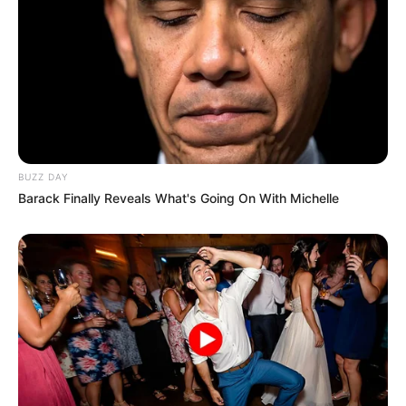
BUZZ DAY
Barack Finally Reveals What's Going On With Michelle
Pronostics Quinté de la presse le Turf
complet du PRIX ETALON CASTLE DU
BERLAIS (PRIX AUGUSTE DE CASTELBAJAC)
Aisne Nouvelle : 10 – 5 – 15 – 1 – 2 – 11 – 8 – 3