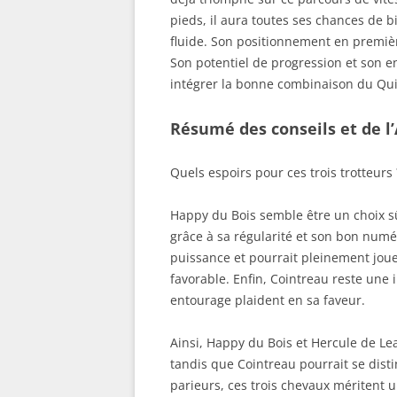
pieds, il aura toutes ses chances de b
fluide. Son positionnement en première
Son potentiel de progression et son e
intégrer la bonne combinaison du Qui
Résumé des conseils et de l
Quels espoirs pour ces trois trotteurs 
Happy du Bois semble être un choix s
grâce à sa régularité et son bon numé
puissance et pourrait pleinement joue
favorable. Enfin, Cointreau reste une 
entourage plaident en sa faveur.
Ainsi, Happy du Bois et Hercule de Le
tandis que Cointreau pourrait se distin
parieurs, ces trois chevaux méritent u