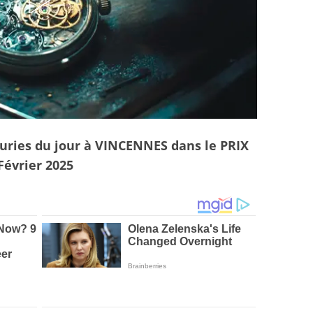
curies du jour à VINCENNES dans le PRIX
Février 2025