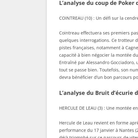
L’analyse du coup de Poker 
COINTREAU (10) : Un défi sur la cendr
Cointreau effectuera ses premiers pas
quelques interrogations. Ce trotteur 
pistes françaises, notamment à Cagnes
capacité à bien négocier la montée d
Entraîné par Alessandro Gocciadoro, un
tout se passe bien. Toutefois, son num
devra bénéficier d’un bon parcours pou
L’analyse du Bruit d’écurie 
HERCULE DE LEAU (3) : Une montée e
Hercule de Leau revient en forme apr
performance du 17 janvier à Nantes (2e
déjà triomphé sur ce parcours de vite