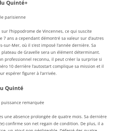
du Quinté+
ée parisienne
 sur l’hippodrome de Vincennes, ce qui suscite
de 7 ans a cependant démontré sa valeur sur d’autres
-sur-Mer, où il s’est imposé l’année dernière. Sa
u plateau de Gravelle sera un élément déterminant.
 professionnel reconnu, il peut créer la surprise si
éro 10 derrière l’autostart complique sa mission et il
r espérer figurer à l’arrivée.
du Quinté
n puissance remarquée
ès une absence prolongée de quatre mois. Sa dernière
) confirme son net regain de condition. De plus, il a
sse, un atout non négligeable. Déferré des quatre