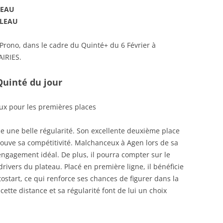
REAU
 LEAU
 Prono, dans le cadre du Quinté+ du 6 Février à
IRIES.
Quinté du jour
ux pour les premières places
he une belle régularité. Son excellente deuxième place
prouve sa compétitivité. Malchanceux à Agen lors de sa
n engagement idéal. De plus, il pourra compter sur le
 drivers du plateau. Placé en première ligne, il bénéficie
ostart, ce qui renforce ses chances de figurer dans la
tte distance et sa régularité font de lui un choix