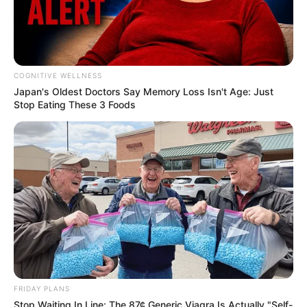
COGNITIVE WELLNESS
Japan's Oldest Doctors Say Me​mory Lo​ss Isn't Age: Just
Stop Eating These 3 Foods
FRIDAY PLANS
Stop Waiting In Line: The 87¢ Generic Viagra Is Actually "Self-