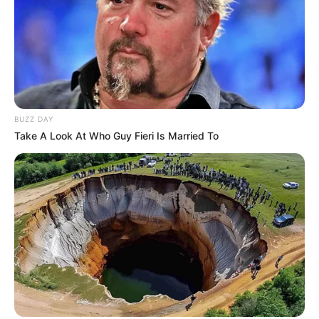
BUZZ DAY
Take A Look At Who Guy Fieri Is Married To