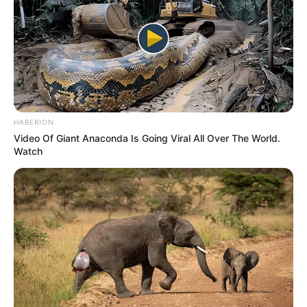
HABERION
Video Of Giant Anaconda Is Going Viral All Over The World.
Watch
Résumé des conseils et de l’Analyse base
Quinté:
En conclusion, See You Pink apparaît comme la candidate
la plus solide, grâce à sa forme récente et son expérience.
Kiloecho, bien que théoriquement bien placé, doit prouver
qu’il peut retrouver son meilleur niveau. Enfin, Nadelia,