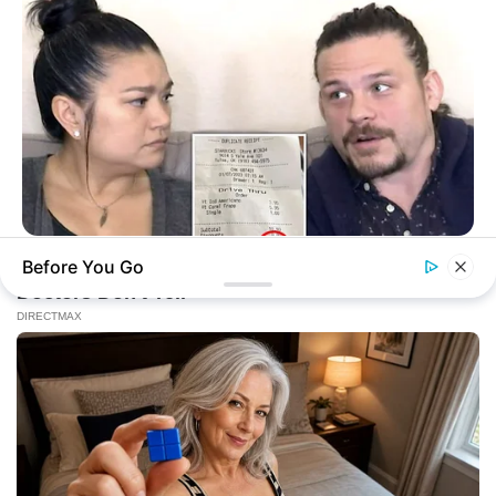
BUZZ DAY
Before You Go
Receipts Don't Lie: Wife Exposes Husband's Hidden Web Of
Lie