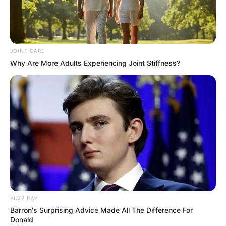
JOINT CARE
Why Are More Adults Experiencing Joint Stiffness?
BUZZ DAY
Barron's Surprising Advice Made All The Difference For
Donald