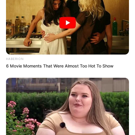
7ème: 16 MURCIANO
Les regrets ou en cas de non-partant: 10 BLUE MOVES
et/ou 6 GODESSA
Tous les Pronos Spot du jour!
HABERION
Une quarantaine de
pronostics de la meilleure presse du
6 Movie Moments That Were Almost Too Hot To Show
PMU à consulter ici
!
Synthèse incontournable du Quinté du jour
en 5 chevaux proposée par Logic-Prono
Nouveau!
Obtenez en quelques secondes le meilleur
pronostic Quinté du jour. Grâce à cette nouvelle version de
LOGIC-PRONO, le simulateur automatique de pronostics
PMU. Véritable service en or offert aux parieurs, pour un