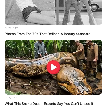
BUZZ DAY
Photos From The 70s That Defined A Beauty Standard
BUZZDAY
What This Snake Does—Experts Say You Can't Unsee It