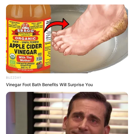
Aller
au
AU PETIT PARIEUR
contenu
Pronostic Gratuit du Tiercé Quinté PMU du jour
Menu
BUZZDAY
Vinegar Foot Bath Benefits Will Surprise You